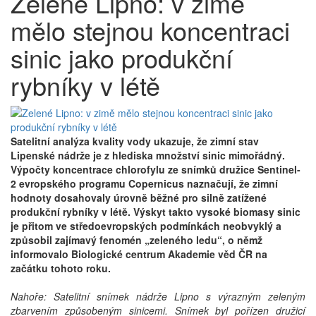
Zelené Lipno: v zimě
mělo stejnou koncentraci
sinic jako produkční
rybníky v létě
Satelitní analýza kvality vody ukazuje, že zimní stav
Lipenské nádrže je z hlediska množství sinic mimořádný.
Výpočty koncentrace chlorofylu ze snímků družice Sentinel-
2 evropského programu Copernicus naznačují, že zimní
hodnoty dosahovaly úrovně běžné pro silně zatížené
produkční rybníky v létě. Výskyt takto vysoké biomasy sinic
je přitom ve středoevropských podmínkách neobvyklý a
způsobil zajímavý fenomén „zeleného ledu“, o němž
informovalo Biologické centrum Akademie věd ČR na
začátku tohoto roku.
Nahoře: Satelitní snímek nádrže Lipno s výrazným zeleným
zbarvením způsobeným sinicemi. Snímek byl pořízen družicí