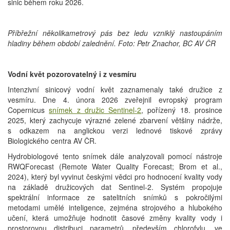
sinic během roku 2026.
Příbřežní několikametrový pás bez ledu vzniklý nastoupáním
hladiny během období zalednění. Foto: Petr Znachor, BC AV ČR
Vodní květ pozorovatelný i z vesmíru
Intenzivní sinicový vodní květ zaznamenaly také družice z
vesmíru. Dne 4. února 2026 zveřejnil evropský program
Copernicus
snímek z družic Sentinel-2
, pořízený 18. prosince
2025, který zachycuje výrazné zelené zbarvení většiny nádrže,
s odkazem na anglickou verzi lednové tiskové zprávy
Biologického centra AV ČR.
Hydrobiologové tento snímek dále analyzovali pomocí nástroje
RWQForecast (Remote Water Quality Forecast; Brom et al.,
2024), který byl vyvinut českými vědci pro hodnocení kvality vody
na základě družicových dat Sentinel-2. Systém propojuje
spektrální informace ze satelitních snímků s pokročilými
metodami umělé inteligence, zejména strojového a hlubokého
učení, která umožňuje hodnotit časové změny kvality vody i
prostorovou distribuci parametrů, především chlorofylu, ve