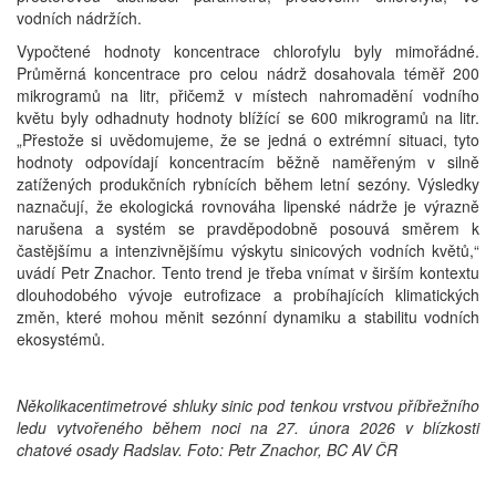
vodních nádržích.
Vypočtené hodnoty koncentrace chlorofylu byly mimořádné.
Průměrná koncentrace pro celou nádrž dosahovala téměř 200
mikrogramů na litr, přičemž v místech nahromadění vodního
květu byly odhadnuty hodnoty blížící se 600 mikrogramů na litr.
„Přestože si uvědomujeme, že se jedná o extrémní situaci, tyto
hodnoty odpovídají koncentracím běžně naměřeným v silně
zatížených produkčních rybnících během letní sezóny. Výsledky
naznačují, že ekologická rovnováha lipenské nádrže je výrazně
narušena a systém se pravděpodobně posouvá směrem k
častějšímu a intenzivnějšímu výskytu sinicových vodních květů,“
uvádí Petr Znachor. Tento trend je třeba vnímat v širším kontextu
dlouhodobého vývoje eutrofizace a probíhajících klimatických
změn, které mohou měnit sezónní dynamiku a stabilitu vodních
ekosystémů.
Několikacentimetrové shluky sinic pod tenkou vrstvou příbřežního
ledu vytvořeného během noci na 27. února 2026 v blízkosti
chatové osady Radslav. Foto: Petr Znachor, BC AV ČR