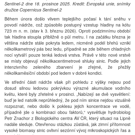
Sentinel-2 dne 18. prosince 2025. Kredit: Evropská unie, snímky
družice Copernicus Sentinel-2
Během února došlo vlivem teplejšího počasí k tání sněhu v
povodí nádrže, což způsobilo postupný vzestup hladiny na kótu
723 m n. m. (stav k 3. březnu 2026). Oproti podzimnímu období
tak hladina stoupla přibližně o půl metru. I na začátku března je
většina nádrže stále pokryta ledem, nicméně podél břehů vznikl
několikametrový pás bez ledu, případně se zde během chladných
nocí vytváří pouze tenká ledová vrstva. Právě v této nové vrstvě
se místy objevují několikacentimetrové shluky sinic. Podle jejich
intenzivního zeleného zbarvení je zřejmé, že přežily
několikaměsíční období pod ledem v dobré kondici.
Ve střední části nádrže však při pohledu z výšky nejsou pod
dosud silnou ledovou pokrývkou výrazné akumulace vodního
květu, které byly zřetelné v prosinci. „Nabízejí se dvě vysvětlení:
buď je led natolik neprůhledný, že pod ním sinice nejdou vizuálně
rozpoznat, nebo došlo k poklesu jejich koncentrace ve vodě,
případně jde o kombinaci obou faktorů,“ vysvětluje hydrobiolog
Petr Znachor z Biologického centra AV ČR, který situaci na Lipně
nadále sleduje. Otevřenou otázkou zůstává, jak zimní přítomnost
vysoké biomasy sinic ovlivní sezónní vývoj mikroskopických řas a