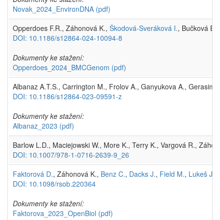
Novak_2024_EnvironDNA
(pdf)
Opperdoes F.R., Záhonová K.,
Škodová-Sveráková I.
, Bučková B.
DOI: 10.1186/s12864-024-10094-8
Dokumenty ke stažení:
Opperdoes_2024_BMCGenom
(pdf)
Albanaz A.T.S., Carrington M., Frolov A., Ganyukova A., Gerasimo
DOI: 10.1186/s12864-023-09591-z
Dokumenty ke stažení:
Albanaz_2023
(pdf)
Barlow L.D., Maciejowski W., More K., Terry K., Vargová R., Záho
DOI: 10.1007/978-1-0716-2639-9_26
Faktorová D.
, Záhonová K.,
Benz C.
,
Dacks J.
,
Field M.
,
Lukeš J.
(
DOI: 10.1098/rsob.220364
Dokumenty ke stažení:
Faktorova_2023_OpenBiol
(pdf)