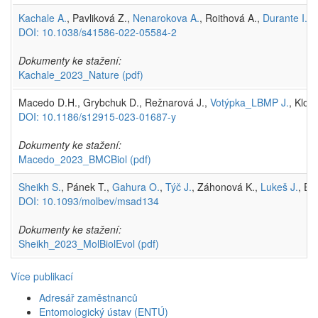
Kachale A.
, Pavliková Z.,
Nenarokova A.
, Roithová A.,
Durante I.
, 
DOI: 10.1038/s41586-022-05584-2
Dokumenty ke stažení:
Kachale_2023_Nature
(pdf)
Macedo D.H., Grybchuk D., Režnarová J.,
Votýpka_LBMP J.
, Kloc
DOI: 10.1186/s12915-023-01687-y
Dokumenty ke stažení:
Macedo_2023_BMCBiol
(pdf)
Sheikh S.
, Pánek T.,
Gahura O.
,
Týč J.
, Záhonová K.,
Lukeš J.
, El
DOI: 10.1093/molbev/msad134
Dokumenty ke stažení:
Sheikh_2023_MolBiolEvol
(pdf)
Více publikací
Adresář zaměstnanců
Entomologický ústav (ENTÚ)