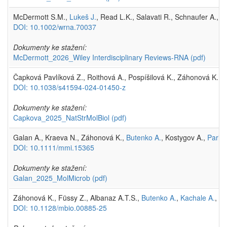
McDermott S.M.,
Lukeš J.
, Read L.K., Salavati R., Schnaufer A., 
DOI: 10.1002/wrna.70037
Dokumenty ke stažení:
McDermott_2026_Wiley Interdisciplinary Reviews-RNA
(pdf)
Čapková Pavlíková Z., Roithová A., Pospíšilová K., Záhonová K.,
K
DOI: 10.1038/s41594-024-01450-z
Dokumenty ke stažení:
Capkova_2025_NatStrMolBiol
(pdf)
Galan A., Kraeva N., Záhonová K.,
Butenko A.
, Kostygov A.,
Paris 
DOI: 10.1111/mmi.15365
Dokumenty ke stažení:
Galan_2025_MolMicrob
(pdf)
Záhonová K., Füssy Z., Albanaz A.T.S.,
Butenko A.
,
Kachale A.
, K
DOI: 10.1128/mbio.00885-25