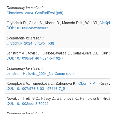
Dokumenty ke stažení:
Chmelova_2024_GenBiolEvol
(pdf)
Grybchuk D., Galan A., Klocek D., Macedo D.H., Wolf Y.I.,
Votýpka
DOI: 10.1093/ve/veae037
Dokumenty ke stažení:
Grybchuk_2024_VirEvol
(pdf)
Jerlström-Hultqvist J., Gallot-Lavallée L., Salas-Leiva D.E., Curtis 
DOI: 10.1038/s41467-024-54102-7
Dokumenty ke stažení:
Jerlstrom-Hultqvist_2024_NatComm
(pdf)
Konupková A., Tomečková L., Záhonová K.,
Oborník M.
, Füssy Z.
DOI: 10.1007/978-3-031-57446-7_5
Novak J., Treitli S.C., Füssy Z., Záhonová K., Hamplová B., Hrdá 
DOI: 10.1002/edn3.70022
Dokumenty ke stažení: