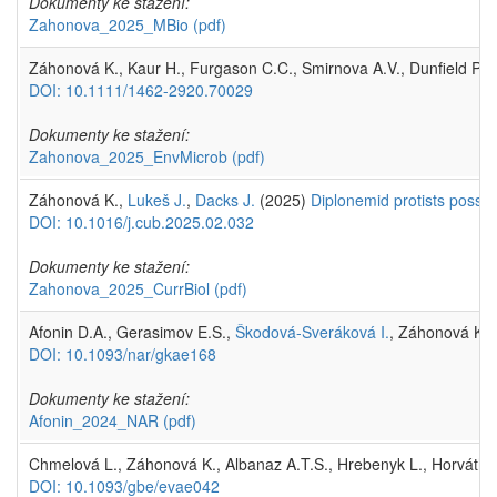
Dokumenty ke stažení:
Zahonova_2025_MBio
(pdf)
Záhonová K., Kaur H., Furgason C.C., Smirnova A.V., Dunfield P.F
DOI: 10.1111/1462-2920.70029
Dokumenty ke stažení:
Zahonova_2025_EnvMicrob
(pdf)
Záhonová K.,
Lukeš J.
,
Dacks J.
(2025)
Diplonemid protists posse
DOI: 10.1016/j.cub.2025.02.032
Dokumenty ke stažení:
Zahonova_2025_CurrBiol
(pdf)
Afonin D.A., Gerasimov E.S.,
Škodová-Sveráková I.
, Záhonová K.,
DOI: 10.1093/nar/gkae168
Dokumenty ke stažení:
Afonin_2024_NAR
(pdf)
Chmelová L., Záhonová K., Albanaz A.T.S., Hrebenyk L., Horváth 
DOI: 10.1093/gbe/evae042