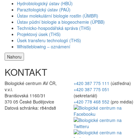
Hydrobiologický ústav (HBÚ)
Parazitologický ústav (PAÚ)
Ústav molekulární biologie rostlin (ÚMBR)
Ústav půdní biologie a biogeochemie (ÚPBB)
Technicko-hospodářská správa (THS)
Projektový úsek (THS)
Úsek transferu technologií (THS)
Whistleblowing – oznámení
Nahoru
KONTAKT
Biologické centrum AV ČR,
+420 387 775 111
(ústředna)
v.v.i.
+420 387 775 051
Branišovská 1160/31
(sekretariát)
370 05 České Budějovice
+420 778 468 552
(pro média)
Datová schránka: r84nds8