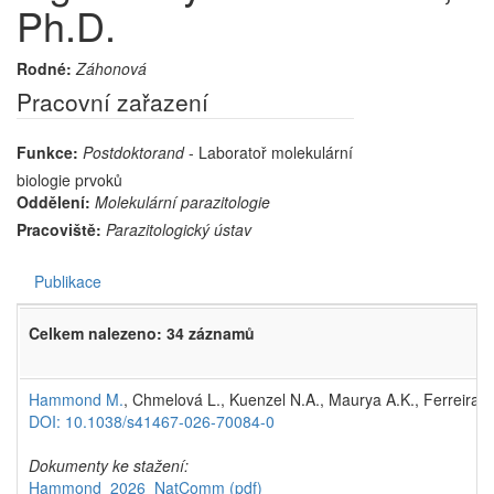
Ph.D.
Rodné:
Záhonová
Pracovní zařazení
Funkce:
Postdoktorand
- Laboratoř molekulární
biologie prvoků
Oddělení:
Molekulární parazitologie
Pracoviště:
Parazitologický ústav
Publikace
Celkem nalezeno: 34 záznamů
Hammond M.
, Chmelová L., Kuenzel N.A., Maurya A.K., Ferreira 
DOI: 10.1038/s41467-026-70084-0
Dokumenty ke stažení:
Hammond_2026_NatComm
(pdf)