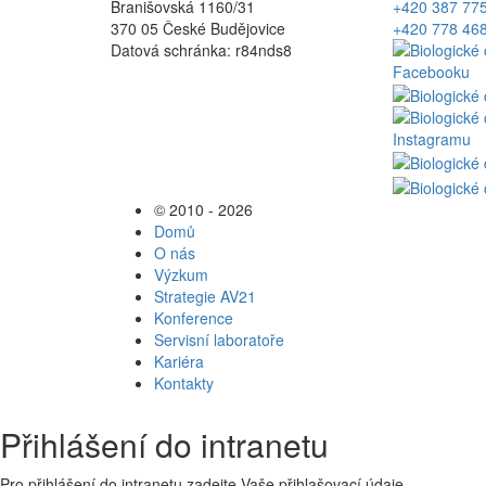
Branišovská 1160/31
+420 387 77
370 05 České Budějovice
+420 778 46
Datová schránka: r84nds8
© 2010 - 2026
Domů
O nás
Výzkum
Strategie AV21
Konference
Servisní laboratoře
Kariéra
Kontakty
Přihlášení do intranetu
Pro přihlášení do intranetu zadejte Vaše přihlašovací údaje