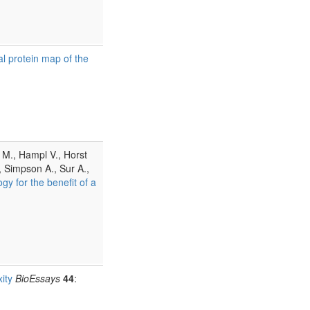
 protein map of the
 M., Hampl V., Horst
, Simpson A., Sur A.,
gy for the benefit of a
ity
BioEssays
44
: