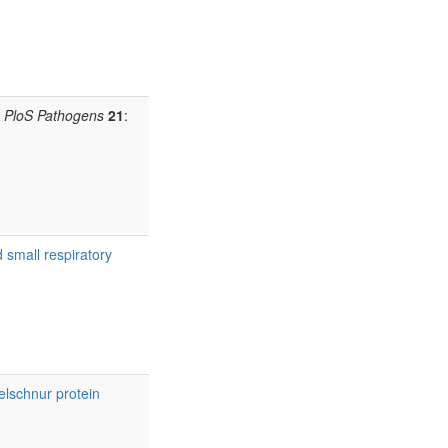
PloS Pathogens
21
:
 small respiratory
elschnur protein