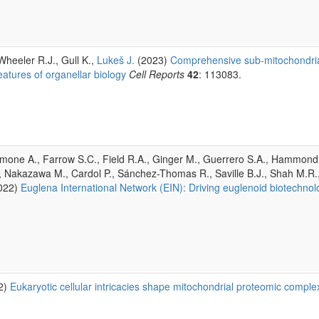
Wheeler R.J., Gull K.,
Lukeš J.
(2023)
Comprehensive sub-mitochondrial
eatures of organellar biology
Cell Reports
42
: 113083.
Simone A., Farrow S.C., Field R.A., Ginger M., Guerrero S.A., Hammond
., Nakazawa M., Cardol P., Sánchez-Thomas R., Saville B.J., Shah M.R.
022)
Euglena International Network (EIN): Driving euglenoid biotechnolo
2)
Eukaryotic cellular intricacies shape mitochondrial proteomic complex