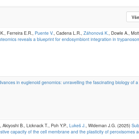
., Ferreira E.R.,
Puente V.
, Cadena L.R.,
Záhonová K.
, Dowle A., Mo
roteomics reveals a blueprint for endosymbiont integration in trypano
vances in euglenoid genomics: unravelling the fascinating biology of 
, Akiyoshi B., Licknack T., Poh Y.P.,
Lukeš J.
, Wideman J.G. (2025)
Sub
estive capacity of the cell membrane and the plasticity of peroxisomes