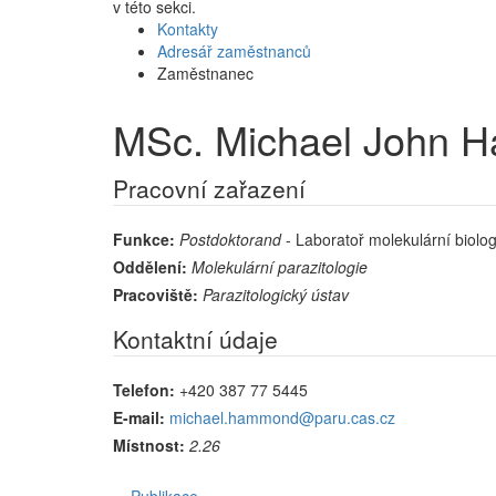
v této sekci.
Kontakty
Adresář zaměstnanců
Zaměstnanec
MSc. Michael John 
Pracovní zařazení
Funkce:
Postdoktorand
- Laboratoř molekulární biolo
Oddělení:
Molekulární parazitologie
Pracoviště:
Parazitologický ústav
Kontaktní údaje
Telefon:
+420 387 77 5445
E-mail:
michael.hammond@paru.cas.cz
Místnost:
2.26
Publikace