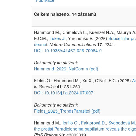
Celkem nalezeno: 14 záznamů
Hammond M., Chmelová L., Kuenzel N.A., Maurya A.K
E.C.M.,
Lukeš J.
, Yurchenko V. (2026)
Subcellular p
deanei.
Nature Communications
17
: 2241.
DOI: 10.1038/s41467-026-70084-0
Dokumenty ke stažení:
Hammond_2026_NatComm
(pdf)
Fields O., Hammond M., Xu X., O'Neill E.C. (2025)
Ad
in Genetics
41
: 251-260.
DOI: 10.1016/j.tig.2024.07.007
Dokumenty ke stažení:
Fields_2025_TrendsParasitol
(pdf)
Hammond M.,
Iorillo O.
,
Faktorová D.
,
Svobodová M.
the protist Paradiplonema papillatum reveals the dig
PloS Biology
23
: e3003319.