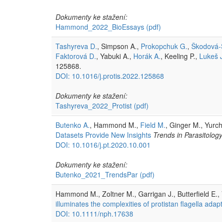
Dokumenty ke stažení:
Hammond_2022_BioEssays
(pdf)
Tashyreva D.
, Simpson A.,
Prokopchuk G.
,
Škodová-
Faktorová D.
, Yabuki A.,
Horák A.
, Keeling P.,
Lukeš 
125868.
DOI: 10.1016/j.protis.2022.125868
Dokumenty ke stažení:
Tashyreva_2022_Protist
(pdf)
Butenko A.
, Hammond M.,
Field M.
, Ginger M., Yurc
Datasets Provide New Insights
Trends in Parasitolog
DOI: 10.1016/j.pt.2020.10.001
Dokumenty ke stažení:
Butenko_2021_TrendsPar
(pdf)
Hammond M., Zoltner M., Garrigan J., Butterfield E.,
illuminates the complexities of protistan flagella adap
DOI: 10.1111/nph.17638