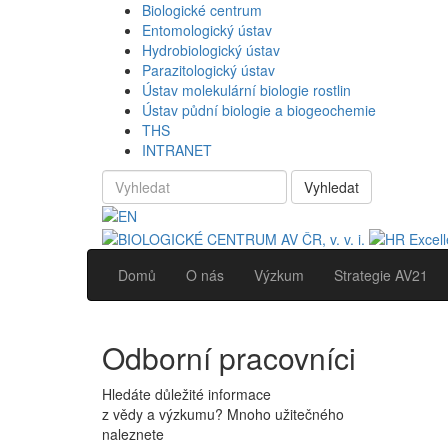
Biologické centrum
Entomologický ústav
Hydrobiologický ústav
Parazitologický ústav
Ústav molekulární biologie rostlin
Ústav půdní biologie a biogeochemie
THS
INTRANET
Vyhledat
Domů
O nás
Výzkum
Strategie AV21
Odborní pracovníci
Hledáte důležité informace
z vědy a výzkumu? Mnoho užitečného
naleznete