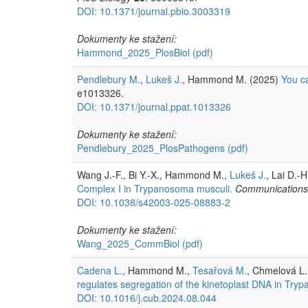
DOI: 10.1371/journal.pbio.3003319
Dokumenty ke stažení:
Hammond_2025_PlosBiol
(pdf)
Pendlebury M.
,
Lukeš J.
, Hammond M. (2025)
You ca
e1013326.
DOI: 10.1371/journal.ppat.1013326
Dokumenty ke stažení:
Pendlebury_2025_PlosPathogens
(pdf)
Wang J.-F., Bi Y.-X., Hammond M.,
Lukeš J.
, Lai D.-
Complex I in Trypanosoma musculi.
Communications
DOI: 10.1038/s42003-025-08883-2
Dokumenty ke stažení:
Wang_2025_CommBiol
(pdf)
Cadena L.
, Hammond M.,
Tesařová M.
, Chmelová L
regulates segregation of the kinetoplast DNA in Try
DOI: 10.1016/j.cub.2024.08.044