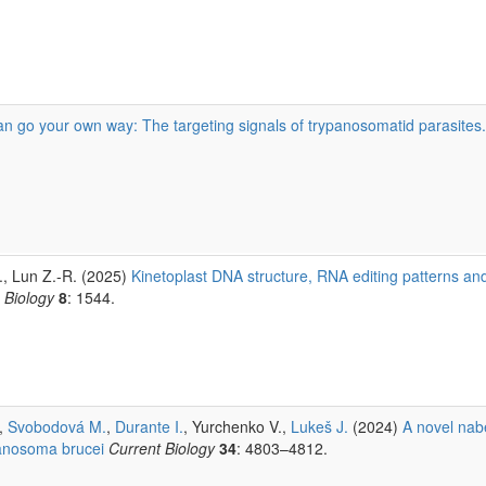
n go your own way: The targeting signals of trypanosomatid parasites.
H., Lun Z.-R. (2025)
Kinetoplast DNA structure, RNA editing patterns and
 Biology
8
: 1544.
.,
Svobodová M.
,
Durante I.
, Yurchenko V.,
Lukeš J.
(2024)
A novel nab
panosoma brucei
Current Biology
34
: 4803–4812.