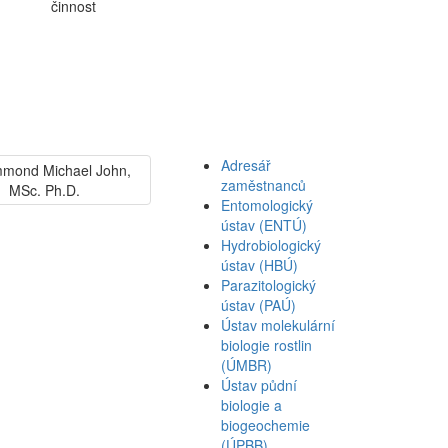
činnost
Adresář
zaměstnanců
Entomologický
ústav (ENTÚ)
Hydrobiologický
ústav (HBÚ)
Parazitologický
ústav (PAÚ)
Ústav molekulární
biologie rostlin
(ÚMBR)
Ústav půdní
biologie a
biogeochemie
(ÚPBB)