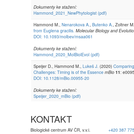
Dokumenty ke stažení:
Hammond_2021_NewPhytologist
(pdf)
Hammond M.,
Nenarokova A.
,
Butenko A.
, Zoltner M
from Euglena gracilis.
Molecular Biology and Evoluti
DOI: 10.1093/molbev/msaa061
Dokumenty ke stažení:
Hammond_2020_MolBiolEvol
(pdf)
Speijer D., Hammond M.,
Lukeš J.
(2020)
Comparing 
Challenges: Timing is of the Essence
mBio
11
: e009
DOI: 10.1128/mBio.00955-20
Dokumenty ke stažení:
Speijer_2020_mBio
(pdf)
KONTAKT
Biologické centrum AV ČR, v.v.i.
+420 387 77