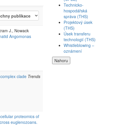
Technicko-
hospodářská
správa (THS)
Projektový úsek
(THS)
ttram J., Nowack
Úsek transferu
somatid Angomonas
technologií (THS)
Whistleblowing –
oznámení
Nahoru
a complex clade
Trends
cellular proteomics of
 across euglenozoans.