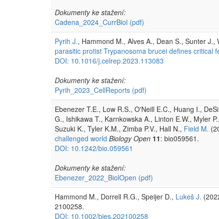
Dokumenty ke stažení:
Cadena_2024_CurrBiol
(pdf)
Pyrih J.
, Hammond M., Alves A., Dean S., Sunter J., 
parasitic protist Trypanosoma brucei defines critical f
DOI: 10.1016/j.celrep.2023.113083
Dokumenty ke stažení:
Pyrih_2023_CellReports
(pdf)
Ebenezer T.E., Low R.S., O'Neill E.C., Huang I., De
G., Ishikawa T., Karnkowska A., Linton E.W., Myler P
Suzuki K., Tyler K.M., Zimba P.V., Hall N.,
Field M.
(2
challenged world
Biology Open
11
: bio059561.
DOI: 10.1242/bio.059561
Dokumenty ke stažení:
Ebenezer_2022_BiolOpen
(pdf)
Hammond M., Dorrell R.G., Speijer D.,
Lukeš J.
(202
2100258.
DOI: 10.1002/bies.202100258