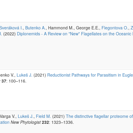
Sveráková I.
,
Butenko A.
, Hammond M., George E.E.,
Flegontova O.
,
Z
J.
(2022)
Diplonemids - A Review on "New" Flagellates on the Oceanic 
henko V.,
Lukeš J.
(2021)
Reductionist Pathways for Parasitism in Eu
y
37
: 100–116.
 Varga V.,
Lukeš J.
,
Field M.
(2021)
The distinctive flagellar proteome o
tation
New Phytologist
232
: 1323–1336.