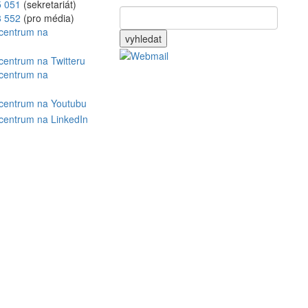
5 051
(sekretariát)
8 552
(pro média)
vyhledat