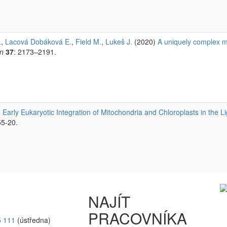
.,
Lacová Dobáková E.
,
Field M.
,
Lukeš J.
(2020)
A uniquely complex m
on
37
: 2173–2191.
Early Eukaryotic Integration of Mitochondria and Chloroplasts in the Li
55-20.
NAJÍT
PRACOVNÍKA
5 111
(ústředna)