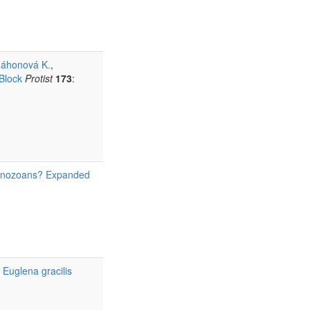
áhonová K.
,
Block
Protist
173
:
glenozoans? Expanded
f Euglena gracilis