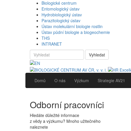
Biologické centrum
Entomologický ústav
Hydrobiologický ústav
Parazitologický ústav
Ústav molekulární biologie rostlin
Ústav půdní biologie a biogeochemie
THS
INTRANET
Vyhledat
Domů
O nás
Výzkum
Strategie AV21
Odborní pracovníci
Hledáte důležité informace
z vědy a výzkumu? Mnoho užitečného
naleznete