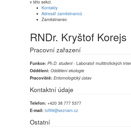
v této sekci.
Kontakty
Adresář zaměstnanců
Zaměstnanec
RNDr. Kryštof Korejs
Pracovní zařazení
Funkce:
Ph.D. student
- Laboratoř multitrofických inte
Oddělení:
Oddělení ekologie
Pracoviště:
Entomologický ústav
Kontaktní údaje
Telefon:
+420 38 777 5377
E-mail:
tof99@seznam.cz
Ostatní