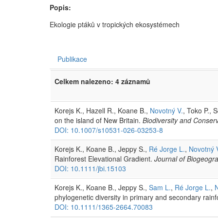
Popis:
Ekologie ptáků v tropických ekosystémech
Publikace
Celkem nalezeno: 4 záznamů
Korejs K., Hazell R., Koane B.,
Novotný V.
, Toko P., 
on the island of New Britain.
Biodiversity and Conser
DOI: 10.1007/s10531-026-03253-8
Korejs K., Koane B., Jeppy S.,
Ré Jorge L.
,
Novotný 
Rainforest Elevational Gradient.
Journal of Biogeogr
DOI: 10.1111/jbi.15103
Korejs K., Koane B., Jeppy S.,
Sam L.
,
Ré Jorge L.
,
N
phylogenetic diversity in primary and secondary rainf
DOI: 10.1111/1365-2664.70083