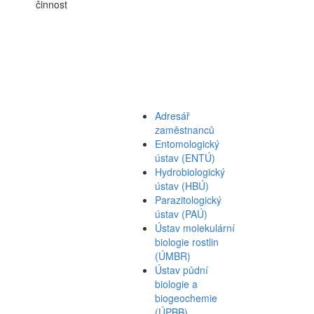
činnost
Adresář
zaměstnanců
Entomologický
ústav (ENTÚ)
Hydrobiologický
ústav (HBÚ)
Parazitologický
ústav (PAÚ)
Ústav molekulární
biologie rostlin
(ÚMBR)
Ústav půdní
biologie a
biogeochemie
(ÚPBB)