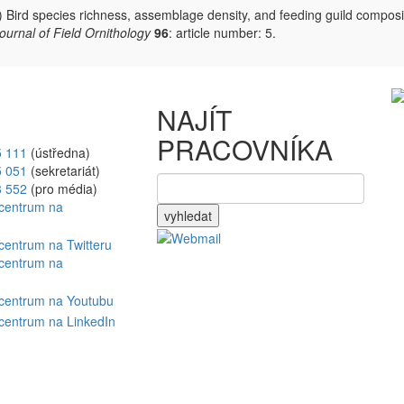
 Bird species richness, assemblage density, and feeding guild composi
ournal of Field Ornithology
96
: article number: 5.
NAJÍT
PRACOVNÍKA
5 111
(ústředna)
5 051
(sekretariát)
8 552
(pro média)
vyhledat