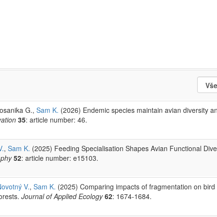
Sosanika G.,
Sam K.
(2026) Endemic species maintain avian diversity a
vation
35
: article number: 46.
V.
,
Sam K.
(2025) Feeding Specialisation Shapes Avian Functional Diver
aphy
52
: article number: e15103.
ovotný V.
,
Sam K.
(2025) Comparing impacts of fragmentation on bird 
orests.
Journal of Applied Ecology
62
: 1674-1684.