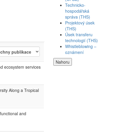
Technicko-
hospodářská
správa (THS)
Projektový úsek
(THS)
Úsek transferu
technologií (THS)
Whistleblowing –
oznámení
Nahoru
nd ecosystem services
sity Along a Tropical
functional and