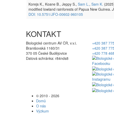
Korejs K., Koane B., Jeppy S.,
Sam L.
,
Sam K.
(2025)
modified lowland rainforests of Papua New Guinea.
J
DOI: 10.5751/JFO-00602-960105
KONTAKT
Biologické centrum AV ČR, v.v.i.
+420 387 77
Branišovská 1160/31
+420 387 77
370 05 České Budějovice
+420 778 46
Datová schránka: r84nds8
© 2010 - 2026
Domů
O nás
Výzkum