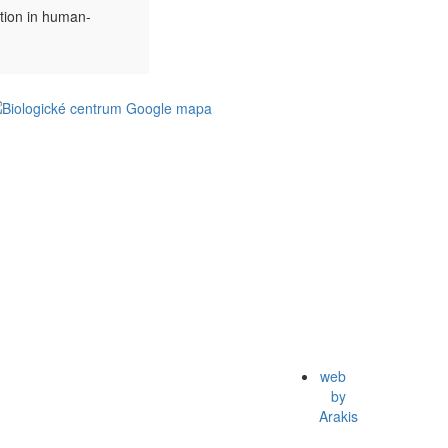
tion in human-
web
by
Arakis