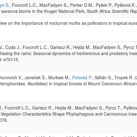
ye S.
, Foxcroft L.C., MacFadyen S., Parker D.M., Pyšek P., Pyšková K.,
f savanna biome in the Kruger National Park, South Africa
Scientific Re
ew on the importance of nocturnal moths as pollinators in tropical ec
V., Čuda J., Foxcroft L.C., Garlacz R., Hejda M., MacFadyen S., Pyrcz T
Chasing the rains: Seasonal dynamics of herbivorous and predatory inse
0
: e70115.
ovtunovich V., Janeček Š., Murkwe M.,
Potocký P.
, Sáfián S., Tropek R. 
terophoridae, Alucitidae) in tropical forests of Mount Cameroon
African
., Foxcroft L.C., Garlacz R., Hejda M., MacFadyen S., Pyrcz T., Pyškov
n Vegetation Characteristics Shape Phytophagous and Carnivorous Insec
076.