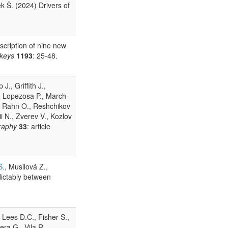
k Š. (2024) Drivers of
scription of nine new
keys
1193
: 25-48.
., Griffith J.,
, Lopezosa P., March-
, Rahn O., Reshchikov
i N., Zverev V., Kozlov
raphy
33
: article
Š.
, Musilová Z.,
dictably between
Lees D.C., Fisher S.,
ra G., Vila R.,