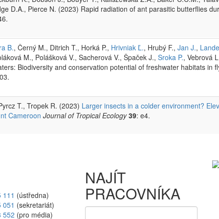
dge D.A., Pierce N. (2023) Rapid radiation of ant parasitic butterflies d
46.
ra B.
, Černý M., Ditrich T., Horká P.,
Hrivniak Ľ.
, Hrubý F.,
Jan J.
,
Lande
oláková M., Polášková V., Sacherová V., Špaček J.,
Sroka P.
, Vebrová L
ers: Biodiversity and conservation potential of freshwater habitats in f
03.
 Pyrcz T., Tropek R. (2023)
Larger insects in a colder environment? Ele
Mount Cameroon
Journal of Tropical Ecology
39
: e4.
NAJÍT
PRACOVNÍKA
5 111
(ústředna)
5 051
(sekretariát)
8 552
(pro média)