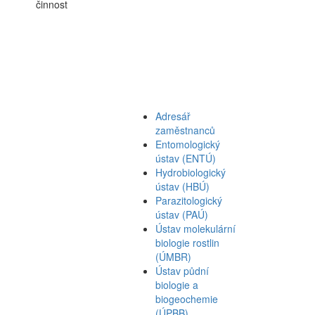
činnost
Adresář
zaměstnanců
Entomologický
ústav (ENTÚ)
Hydrobiologický
ústav (HBÚ)
Parazitologický
ústav (PAÚ)
Ústav molekulární
biologie rostlin
(ÚMBR)
Ústav půdní
biologie a
biogeochemie
(ÚPBB)