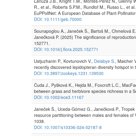
Lanuza J.B., Knight T.M., Montes-Perez N., Glenny W
R., et al., Roberts S.P.M., Rundlof M., Russo L., et a
EuPPollNet: A European Database of Plant-Pollinato
DOI: 10.1111/geb.70000
Sounapoglou A., Janeček Š., Bartoš M., Chmelová E
Janečková P. (2025) The significance of reproduction
152771.
DOI: 10.1016/j.flora.2025.152771
Ustjuzhanin P., Kovtunovich V.,
Delabye S.
, Maicher 
recently discovered lepidopteran diversity hotspot i
DOI: 10.3897/zookeys.1231.139530
Čuda J., Pyšková K., Hejda M., Foxcroft L.C., MacFad
between grass and herbivore species richness in a 
DOI: 10.1002/ece3.11167
Janeček Š., Uceda-Gómez G., Janečková P., Tropek R
resource partitioning between males and females of
1038.
DOI: 10.1007/s10336-024-02187-8