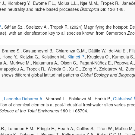
 J., Klomberg Y., Ewome F.L., Molua L.L., Njie M.M., Tropek R., Janeče
een neutrality and niche-based processes
Biotropica
56
: 136-148.
.
, Sáfián Sz., Streltzov A., Tropek R. (2024) Magnifying the hotspot: De
ae), with an identification key to all species known from Cameroon
Zoo
Branco S., Castagneyrol B., Chiarenza G.M., Dáttilo W., del-Val E., Filip J
, Hong Y., Kietzka G., Koistinen M.,
Klimeš P.
, Kruglova O., Kumpula S.
ola A., Murkwe M., Nakamura A., Olson C., Pagani-Núñez E., Popova A.
unapoglou A., Tropek R., Wenda C., Xu G., Zeng Y., Zolotarev M., Zubri
y shows different global latitudinal patterns
Global Ecology and Biogeog
J.,
Landeira Dabarca A.
, Vebrová L., Poláková M., Horká P.,
Otáhalová 
on of chemical elements at post-industrial freshwater sites varies pre
Science of the Total Environment
901
: 165794.
, Lemmon E.M., Pringle E., Heath A., Collins S., Tiren W., Mutiso M., 
kburn K., Dobson J., Bouyer T., Kaliszewska Z.A., Baker C.C.M., Talave