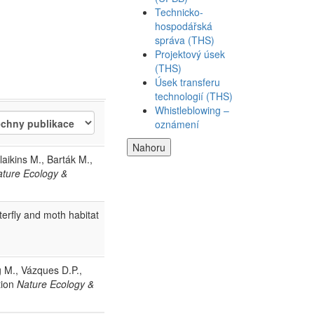
Technicko-
hospodářská
správa (THS)
Projektový úsek
(THS)
Úsek transferu
technologií (THS)
Whistleblowing –
oznámení
Nahoru
laikins M., Barták M.,
ture Ecology &
terfly and moth habitat
g M., Vázques D.P.,
tion
Nature Ecology &