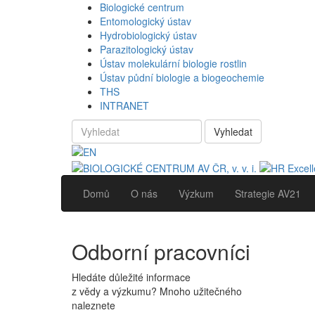
Biologické centrum
Entomologický ústav
Hydrobiologický ústav
Parazitologický ústav
Ústav molekulární biologie rostlin
Ústav půdní biologie a biogeochemie
THS
INTRANET
Vyhledat
Domů
O nás
Výzkum
Strategie AV21
Odborní pracovníci
Hledáte důležité informace
z vědy a výzkumu? Mnoho užitečného
naleznete