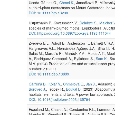
Uceda-Gómez G.,
Chmel K.
, Janečková P., Mlíkovský
sunbird-plant interactions on Mount Cameroon: betw
DOI: 10.1111/btp.13290
Ustjuzhanin P., Kovtunovich V.,
Delabye S.
,
Maicher V
species of many-plumed moths (Lepidoptera, Alucitid
DOI: https://doi.org/10.3897/zookeys.1193.111544
Zvereva E.L., Adroit B., Andersson T., Barnett C.R.A., 
Hargreaves A.L., Hernández-Agüero J.A., Silva I.L.H.
Salas M., Marquis R., Marusik Y.M., Moles A.T., Mu
A., Rodriguez-Campbell A., Rytkönen S.,
Sam K.
, So
M.V. (2024) Predation on live and artificial insect pre
number: e13899.
DOI: 10.1111/geb.13899
Carreira B.
,
Kolář V.
,
Chmelová E.
,
Jan J.
, Adašević 
Borovec J.
, Tropek R.,
Boukal D.
(2023) Bioaccumulati
habitats, elements and taxa: A power law approach.
DOI: 10.1016/j.scitotenv.2023.165794
Espeland M., Chazot N., Condamine F.L., Lemmon A.R.
Murphy R., Woodhall S., Tropek R., Ahlborn S.S., Coc