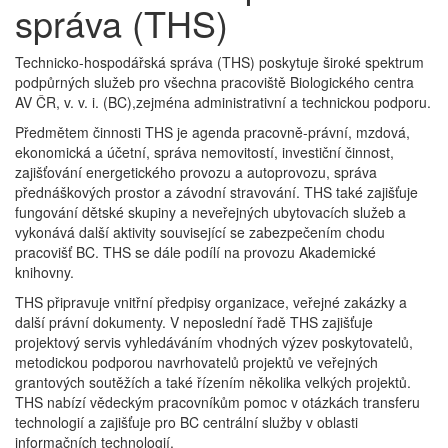
správa (THS)
Technicko-hospodářská správa (THS) poskytuje široké spektrum
podpůrných služeb pro všechna pracoviště Biologického centra
AV ČR, v. v. i. (BC),zejména administrativní a technickou podporu.
Předmětem činnosti THS je agenda pracovně-právní, mzdová,
ekonomická a účetní, správa nemovitostí, investiční činnost,
zajišťování energetického provozu a autoprovozu, správa
přednáškových prostor a závodní stravování. THS také zajišťuje
fungování dětské skupiny a neveřejných ubytovacích služeb a
vykonává další aktivity související se zabezpečením chodu
pracovišť BC. THS se dále podílí na provozu Akademické
knihovny.
THS připravuje vnitřní předpisy organizace, veřejné zakázky a
další právní dokumenty. V neposlední řadě THS zajišťuje
projektový servis vyhledáváním vhodných výzev poskytovatelů,
metodickou podporou navrhovatelů projektů ve veřejných
grantových soutěžích a také řízením několika velkých projektů.
THS nabízí vědeckým pracovníkům pomoc v otázkách transferu
technologií a zajišťuje pro BC centrální služby v oblasti
informačních technologií.