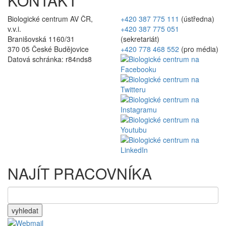
KONTAKT
Biologické centrum AV ČR,
+420 387 775 111
(ústředna)
v.v.i.
+420 387 775 051
Branišovská 1160/31
(sekretariát)
370 05 České Budějovice
+420 778 468 552
(pro média)
Datová schránka: r84nds8
NAJÍT PRACOVNÍKA
vyhledat