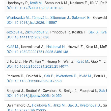
Upadhayay P.,
Kváč M.
, Sambucci K.M., Nosková E., Ilík V., Pafčo 
DOI: 10.1017/S0031182026101978
Wisniewska M.
,
Tůmová L.
,
Silberman J.
,
Salomaki E.
, Bielawski J
DOI: 10.1016/j.isci.2026.115597
Ježková J.
,
Zikmundová V.
, Příhodová P., Kostka F.,
Sak B.
,
Kváč 
DOI: 10.14411/fp.2025.026
Kváč M.
, Konvalinová A.,
Holubová N.
, Hůzová Z., Kicia M., McEvo
DOI: 10.1080/22221751.2025.2456148
Li F., Li J., He W., Fan Y., Huang N., Wan Z.,
Kváč M.
, Guo Y., Li N
DOI: 10.1080/21505594.2025.2514077
Pecková R., Doležal K.,
Sak B.
,
Květoňová D.
,
Kváč M.
, Petrík I.,
DOI: 10.1186/s12906-025-04755-8
Šmigová J., Šnábel V., Cavallero S., Šmiga Ľ., Papajová I.,
Sak B.
DOI: 10.1016/j.ijppaw.2025.101050
Uwamahoro C.,
Holubová N.
,
Jirků M.
,
Sak B.
,
Květoňová D.
, Sama
DOI: 10.25225/jvb.25035