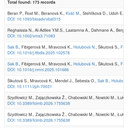
Total found: 173 records
Beran P., Rost M., Beranová K.,
Kváč M.
, Stehlíková D., Udoh E.O
DOI: 10.1093/bioadv/vbaf315
Reghaissia N., Al-Adilee Y.M.S., Laatamna A., Dahmane A., Berghich
DOI: 10.1002/vms3.71083
Sak B.
, Fibigerová M., Mravcová K.,
Holubová N.
, Šikutová S.,
Fen
DOI: 10.1016/j.ttbdis.2025.102578
Sak B.
, Fibigerová M., Mravcová K.,
Holubová N.
, Šikutová S.,
Fen
DOI: 10.1016/j.nmni.2025.101686
Šikutová S., Mravcová K., Mendel J., Šebesta O.,
Sak B.
,
Holubová
DOI: 10.1111/zph.70031
Szydłowicz M., Zajączkowska Ž., Chabowski M., Nowicki M., Łukian
DOI: 10.3389/fcimb.2026.1755638
Szydłowicz M., Zajączkowska Ž., Chabowski M., Nowicki M., Łukian
DOI: 10.3389/fcimb.2026.1755638