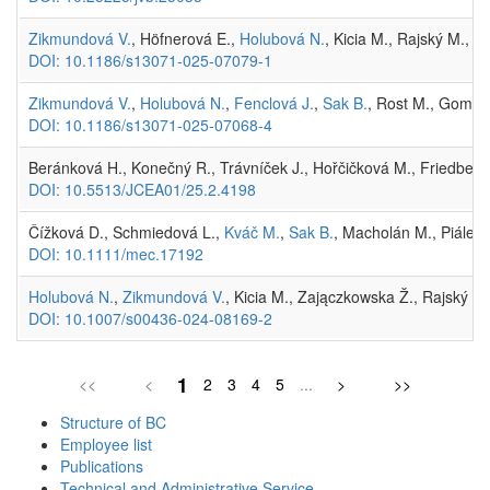
Zikmundová V.
, Höfnerová E.,
Holubová N.
, Kicia M., Rajský M., B
DOI: 10.1186/s13071-025-07079-1
Zikmundová V.
,
Holubová N.
,
Fenclová J.
,
Sak B.
, Rost M., Gomułk
DOI: 10.1186/s13071-025-07068-4
Beránková H., Konečný R., Trávníček J., Hořčičková M., Friedberg
DOI: 10.5513/JCEA01/25.2.4198
Čížková D., Schmiedová L.,
Kváč M.
,
Sak B.
, Macholán M., Piálek 
DOI: 10.1111/mec.17192
Holubová N.
,
Zikmundová V.
, Kicia M., Zajączkowska Ž., Rajský M
DOI: 10.1007/s00436-024-08169-2
1
<<
<
2
3
4
5
...
>
>>
Structure of BC
Employee list
Publications
Technical and Administrative Service