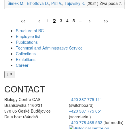
Šimek M.
,
Elhottová D.
,
Pižl V.
,
Tajovský K.
(2021) Živá půda 7. Pr
2
<<
<
1
3
4
5
...
>
>>
Structure of BC
Employee list
Publications
Technical and Administrative Service
Collections
Exhibitions
Career
UP
CONTACT
Biology Centre CAS
+420 387 775 111
Branišovská 1160/31
(switchboard)
370 05 České Budějovice
+420 387 775 051
Data box: r84nds8
(secretariat)
+420 778 468 552
(for media)