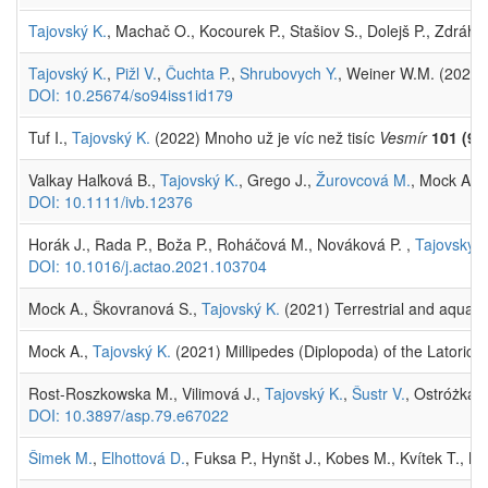
Tajovský K.
, Machač O., Kocourek P., Stašiov S., Dolejš P., Zdrá
Tajovský K.
,
Pižl V.
,
Čuchta P.
,
Shrubovych Y.
, Weiner W.M. (2022)
DOI: 10.25674/so94iss1id179
Tuf I.,
Tajovský K.
(2022) Mnoho už je víc než tisíc
Vesmír
101 (9)
Valkay Haľková B.,
Tajovský K.
, Grego J.,
Žurovcová M.
, Mock A. 
DOI: 10.1111/ivb.12376
Horák J., Rada P., Boža P., Roháčová M., Nováková P. ,
Tajovský K
DOI: 10.1016/j.actao.2021.103704
Mock A., Škovranová S.,
Tajovský K.
(2021) Terrestrial and aquati
Mock A.,
Tajovský K.
(2021) Millipedes (Diplopoda) of the Latori
Rost-Roszkowska M., Vilimová J.,
Tajovský K.
,
Šustr V.
, Ostróżka A
DOI: 10.3897/asp.79.e67022
Šimek M.
,
Elhottová D.
, Fuksa P., Hynšt J., Kobes M., Kvítek T., M