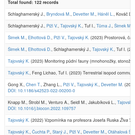
Total found: 122 records
Schlaghamerský J.,
Bryndová M.
,
Devetter M.
,
Háněl L.
, Kováč Ľ.,
Schlaghamerský J.,
Pižl V.
,
Tajovský K.
, Tuf I.,
Tůma J.
,
Šimek M.
(
Šimek M.
,
Elhottová D.
,
Pižl V.
,
Tajovský K.
(2023) Prostorová, čas
Šimek M.
,
Elhottová D.
, Schlaghamerský J.,
Tajovský K.
, Tuf I. (2
Tajovský K.
(2023) Monitoring půdní fauny (mnohonožky, stonožky
Tajovský K.
, Feng Lichao, Tuf I. (2023) Terrestrial isopod communi
Gong X.,
Chen T.
, Zhang L.,
Pižl V.
,
Tajovský K.
,
Devetter M.
(2022
DOI: 10.1186/s42523-022-00200-0
Knapp M., Štrobl M., Venturo A., Seidl M., Jakubíková L.,
Tajovský 
DOI: 10.1016/j.biocon.2022.109757
Tajovský K.
(2022) Vzpomínka na profesora Josefa Ruska
Živa
70 
Tajovský K.
,
Čuchta P.
,
Starý J.
,
Pižl V.
,
Devetter M.
,
Otáhalová Š.
,