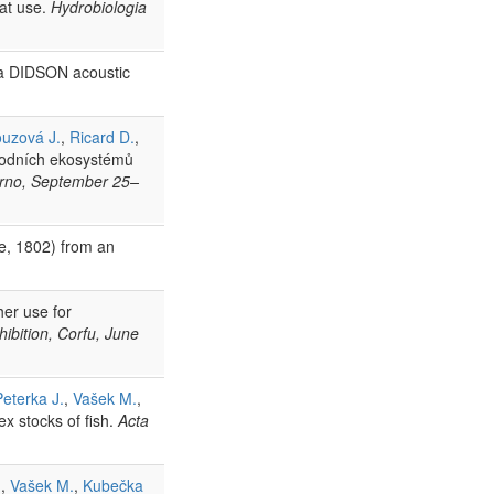
tat use.
Hydrobiologia
h a DIDSON acoustic
ouzová J.
,
Ricard D.
,
 vodních ekosystémů
Brno, September 25–
e, 1802) from an
her use for
ibition, Corfu, June
Peterka J.
,
Vašek M.
,
x stocks of fish.
Acta
.
,
Vašek M.
,
Kubečka