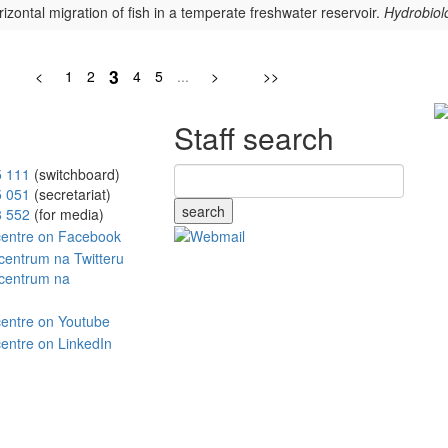
rizontal migration of fish in a temperate freshwater reservoir.
Hydrobiol
3
<
1
2
4
5
...
>
>>
Staff search
5 111
(switchboard)
5 051
(secretariat)
search
8 552
(for media)