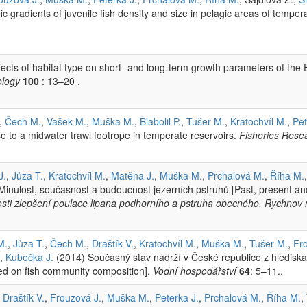
c gradients of juvenile fish density and size in pelagic areas of tempera
ects of habitat type on short- and long-term growth parameters of the
ology
100
: 13–20 .
,
Čech M.
,
Vašek M.
,
Muška M.
,
Blabolil P.
,
Tušer M.
,
Kratochvíl M.
,
Pet
e to a midwater trawl footrope in temperate reservoirs.
Fisheries Rese
J.
,
Jůza T.
,
Kratochvíl M.
,
Matěna J.
,
Muška M.
,
Prchalová M.
,
Říha M.
inulost, současnost a budoucnost jezerních pstruhů [Past, present and 
nosti zlepšení poulace lipana podhorního a pstruha obecného, Rychno
M.
,
Jůza T.
,
Čech M.
,
Draštík V.
,
Kratochvíl M.
,
Muška M.
,
Tušer M.
,
Fr
,
Kubečka J.
(2014) Současný stav nádrží v České republice z hlediska
ed on fish community composition].
Vodní hospodářství
64
: 5–11..
,
Draštík V.
,
Frouzová J.
,
Muška M.
,
Peterka J.
,
Prchalová M.
,
Říha M.
,