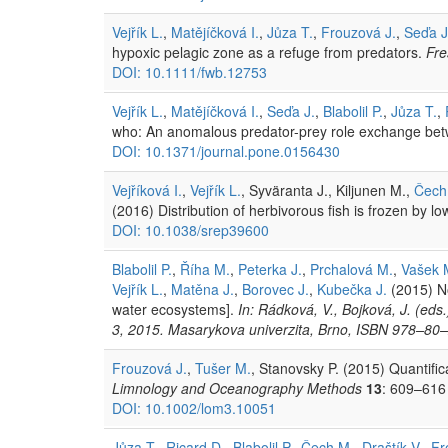
Vejřík L.
,
Matějíčková I.
,
Jůza T.
,
Frouzová J.
,
Seďa J
hypoxic pelagic zone as a refuge from predators.
Fre
DOI: 10.1111/fwb.12753
Vejřík L.
,
Matějíčková I.
,
Seďa J.
,
Blabolil P.
,
Jůza T.
,
who: An anomalous predator-prey role exchange bet
DOI: 10.1371/journal.pone.0156430
Vejříková I.
,
Vejřík L.
, Syväranta J., Kiljunen M.,
Čech
(2016) Distribution of herbivorous fish is frozen by 
DOI: 10.1038/srep39600
Blabolil P.
,
Říha M.
,
Peterka J.
,
Prchalová M.
,
Vašek 
Vejřík L.
,
Matěna J.
,
Borovec J.
,
Kubečka J.
(2015) No
water ecosystems].
In: Rádková, V., Bojková, J. (ed
3, 2015. Masarykova univerzita, Brno, ISBN 978–80
Frouzová J.
,
Tušer M.
, Stanovsky P. (2015) Quantifi
Limnology and Oceanography Methods
13
: 609–616 
DOI: 10.1002/lom3.10051
Jůza T.
,
Ricard D.
,
Blabolil P.
,
Čech M.
,
Draštík V.
,
Fr