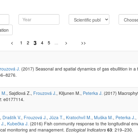
ation
3
<
1
2
4
5
...
>
>>
rouzová J.
(2017) Seasonal and spatial dynamics of gas ebullition in a
66–8276.
 M.
, Sajdlová Z.,
Frouzová J.
, Kiljunen M.,
Peterka J.
(2017) Macrophyt
2
: e0177114.
,
Draštík V.
,
Frouzová J.
,
Jůza T.
,
Kratochvíl M.
,
Muška M.
,
Peterka J.
,
 J.
,
Kubečka J.
(2016) Fish community response to the longitudinal env
ogical monitoring and management.
Ecological Indicators
63
: 219–230.