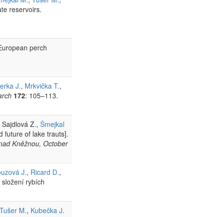
te reservoirs.
 European perch
erka J.
,
Mrkvička T.
,
arch
172
: 105–113.
, Sajdlová Z.,
Šmejkal
future of lake trauts].
v nad Kněžnou, October
ouzová J.
,
Ricard D.
,
 složení rybích
Tušer M.
,
Kubečka J.