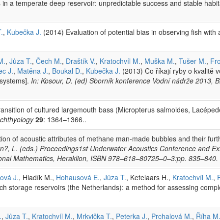
 in a temperate deep reservoir: unpredictable success and stable habi
.
,
Kubečka J.
(2014) Evaluation of potential bias in observing fish wit
M.
,
Jůza T.
,
Čech M.
,
Draštík V.
,
Kratochvíl M.
,
Muška M.
,
Tušer M.
,
Fr
ec J.
,
Matěna J.
,
Boukal D.
,
Kubečka J.
(2013) Co říkají ryby o kvalitě
osystems].
In: Kosour, D. (ed) Sborník konference Vodní nádrže 2013, 
ransition of cultured largemouth bass (Micropterus salmoides, Lacéped
Ichthyology
29
: 1364–1366..
tion of acoustic attributes of methane man-made bubbles and their furt
?rn?, L. (eds.) Proceedings1st Underwater Acoustics Conference and Exh
ional Mathematics, Heraklion, ISBN 978–618–80725–0–3:pp. 835–840.
ová J.
, Hladík M.,
Hohausová E.
,
Jůza T.
, Ketelaars H.,
Kratochvíl M.
,
h storage reservoirs (the Netherlands): a method for assessing comple
.
,
Jůza T.
,
Kratochvíl M.
,
Mrkvička T.
,
Peterka J.
,
Prchalová M.
,
Říha M