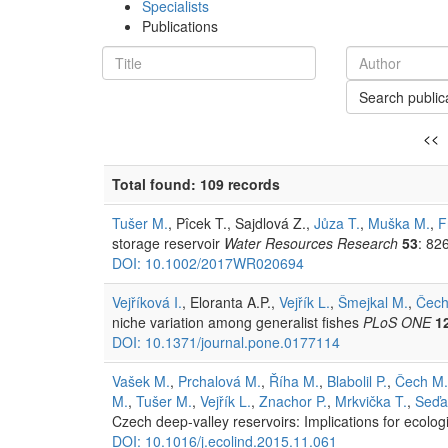
Specialists
Publications
Search public
<<
Total found: 109 records
Tušer M.
, Pîcek T., Sajdlová Z.,
Jůza T.
,
Muška M.
,
F
storage reservoir
Water Resources Research
53
: 82
DOI: 10.1002/2017WR020694
Vejříková I.
, Eloranta A.P.,
Vejřík L.
,
Šmejkal M.
,
Čech
niche variation among generalist fishes
PLoS ONE
1
DOI: 10.1371/journal.pone.0177114
Vašek M.
,
Prchalová M.
,
Říha M.
,
Blabolil P.
,
Čech M.
M.
,
Tušer M.
,
Vejřík L.
,
Znachor P.
,
Mrkvička T.
,
Seďa
Czech deep-valley reservoirs: Implications for ecol
DOI: 10.1016/j.ecolind.2015.11.061