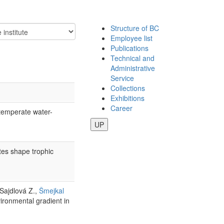
Structure of BC
Employee list
Publications
Technical and
Administrative
Service
Collections
Exhibitions
Career
 temperate water-
UP
es shape trophic
 Sajdlová Z.,
Šmejkal
ironmental gradient in