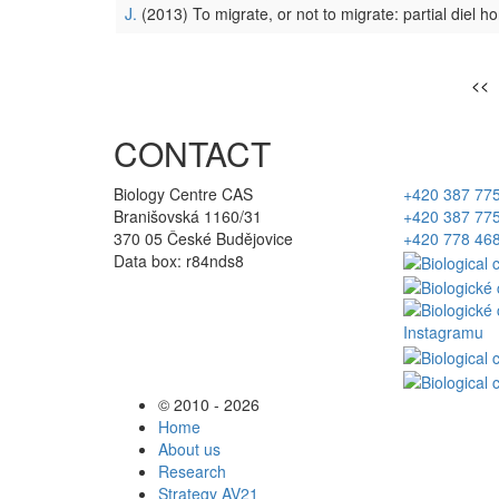
J.
(2013) To migrate, or not to migrate: partial diel ho
<<
CONTACT
Biology Centre CAS
+420 387 77
Branišovská 1160/31
+420 387 77
370 05 České Budějovice
+420 778 46
Data box: r84nds8
© 2010 - 2026
Home
About us
Research
Strategy AV21