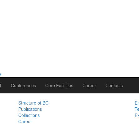
1
Conferences
Core Facilities
Career
Contacts
Structure of BC
Em
Publications
Te
Collections
Ex
Career