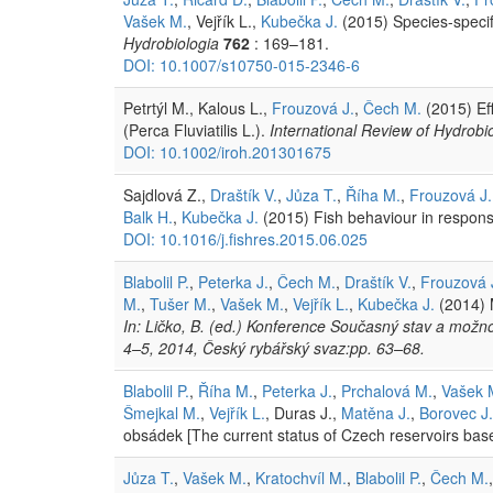
Vašek M.
, Vejřík L.,
Kubečka J.
(2015) Species-specifi
Hydrobiologia
762
: 169–181.
DOI: 10.1007/s10750-015-2346-6
Petrtýl M., Kalous L.,
Frouzová J.
,
Čech M.
(2015) Eff
(Perca Fluviatilis L.).
International Review of Hydrobi
DOI: 10.1002/iroh.201301675
Sajdlová Z.,
Draštík V.
,
Jůza T.
,
Říha M.
,
Frouzová J.
Balk H.
,
Kubečka J.
(2015) Fish behaviour in respons
DOI: 10.1016/j.fishres.2015.06.025
Blabolil P.
,
Peterka J.
,
Čech M.
,
Draštík V.
,
Frouzová 
M.
,
Tušer M.
,
Vašek M.
,
Vejřík L.
,
Kubečka J.
(2014) M
In: Ličko, B. (ed.) Konference Současný stav a mož
4–5, 2014, Český rybářský svaz:pp. 63–68.
Blabolil P.
,
Říha M.
,
Peterka J.
,
Prchalová M.
,
Vašek 
Šmejkal M.
,
Vejřík L.
, Duras J.,
Matěna J.
,
Borovec J.
obsádek [The current status of Czech reservoirs bas
Jůza T.
,
Vašek M.
,
Kratochvíl M.
,
Blabolil P.
,
Čech M.