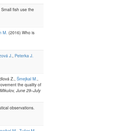
Small fish use the
h M.
(2016) Who is
zová J.
,
Peterka J.
jdlová Z.,
Šmejkal M.
,
ovement the quality of
 Mikulov, June 29–July
tical observations.
mejkal M.
,
Tušer M.
,