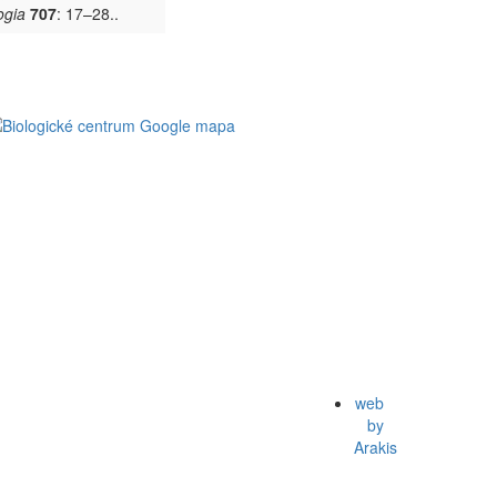
ogia
707
: 17–28..
web
by
Arakis