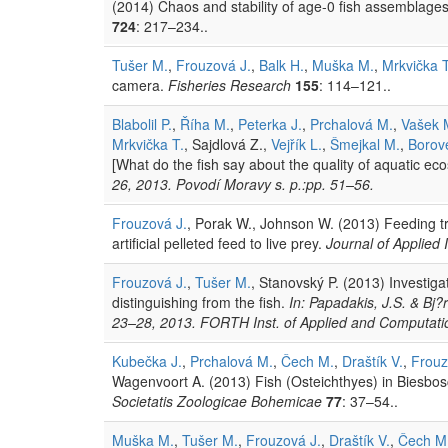
(2014) Chaos and stability of age-0 fish assemblages
724
: 217–234..
Tušer M.
,
Frouzová J.
,
Balk H.
,
Muška M.
,
Mrkvička T
camera.
Fisheries Research
155
: 114–121..
Blabolil P.
,
Říha M.
,
Peterka J.
,
Prchalová M.
,
Vašek 
Mrkvička T.
, Sajdlová Z.,
Vejřík L.
,
Šmejkal M.
,
Borov
[What do the fish say about the quality of aquatic ec
26, 2013. Povodí Moravy s. p.:pp. 51–56.
Frouzová J.
, Porak W., Johnson W. (2013) Feeding t
artificial pelleted feed to live prey.
Journal of Applied 
Frouzová J.
,
Tušer M.
, Stanovský P. (2013) Investiga
distinguishing from the fish.
In: Papadakis, J.S. & Bj
23–28, 2013. FORTH Inst. of Applied and Computat
Kubečka J.
,
Prchalová M.
,
Čech M.
,
Draštík V.
,
Frouz
Wagenvoort A. (2013) Fish (Osteichthyes) in Biesbosc
Societatis Zoologicae Bohemicae
77
: 37–54..
Muška M.
,
Tušer M.
,
Frouzová J.
,
Draštík V.
,
Čech M