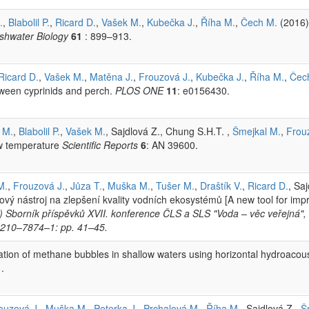
.
,
Blabolil P.
,
Ricard D.
,
Vašek M.
,
Kubečka J.
,
Říha M.
,
Čech M.
(2016) 
shwater Biology
61
: 899–913.
Ricard D.
,
Vašek M.
,
Matěna J.
,
Frouzová J.
,
Kubečka J.
,
Říha M.
,
Čec
ween cyprinids and perch.
PLOS ONE
11
: e0156430.
 M.
,
Blabolil P.
,
Vašek M.
, Sajdlová Z., Chung S.H.T. ,
Šmejkal M.
,
Frou
low temperature
Scientific Reports
6
: AN 39600.
M.
,
Frouzová J.
,
Jůza T.
,
Muška M.
,
Tušer M.
,
Draštík V.
,
Ricard D.
, Sa
vý nástroj na zlepšení kvality vodních ekosystémů [A new tool for impr
s.) Sborník příspěvků XVII. konference ČLS a SLS "Voda – věc veřejná",
–210–7874–1: pp. 41–45.
cation of methane bubbles in shallow waters using horizontal hydroacous
.
ouzová J.
,
Muška M.
,
Peterka J.
,
Prchalová M.
,
Říha M.
, Sajdlová Z.,
Š