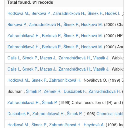
Total found: 81 records
Hodková M.
,
Berková P.
,
Zahradníčková H.
,
Šimek P.
,
Hodek I.
(200
Berková P.
,
Zahradníčková H.
,
Šimek P.
,
Hodková M.
(2000) Charac
Zahradníčková H.
,
Berková P.
,
Šimek P.
,
Hodková M.
(2000) HPTLC,
Zahradníčková H.
,
Berková P.
,
Šimek P.
,
Hodková M.
(2000) Analys
Gális I.
,
Šimek P.
,
Macas J.
,
Zahradníčková H.
,
Vlasák J.
, Wabiko 
Gális I.
,
Šimek P.
,
Macas J.
,
Zahradníčková H.
,
Vlasák J.
, Wabiko 
Hodková M.
,
Šimek P.
,
Zahradníčková H.
, Nováková O. (1999) Sea
Bouman ,
Šimek P.
,
Zemek R.
,
Dusbábek F.
,
Zahradníčková H.
(19
Zahradníčková H.
,
Šimek P.
(1999) Chiral resolution of (R)-and (
Dusbábek F.
,
Zahradníčková H.
,
Šimek P.
(1998)
Chemical stabilit
Hodková M.
,
Šimek P.
,
Zahradníčková H.
,
Heydová A.
(1998) Increa