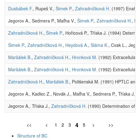
Dusbábek F.
, Rupeš V.,
Šimek P.
,
Zahradníčková H.
(1997) Enahance
Jegorov A., Sedmera P., Maťha V.,
Šimek P.
,
Zahradníčková H.
, La
Zahradníčková H.
,
Šimek P.
, Hořicová P., Tříska J. (1994) Determ
Šimek P.
,
Zahradníčková H.
,
Heydová A.
,
Sláma K.
, Cvak L., Jego
Maršálek B.
,
Zahradníčková H.
,
Hronková M.
(1992) Extracellular p
Maršálek B.
,
Zahradníčková H.
,
Hronková M.
(1992) Extracellular 
Zahradníčková H.
,
Maršálek B.
, Polišenská M. (1991) HPTLC and 
Jegorov A., Kadlec Z., Novák J., Maťha V., Sedmera P., Tříska J.,
Z
Jegorov A., Tříska J.,
Zahradníčková H.
(1990) Determination of hi
4
<<
<
1
2
3
5
>
>>
Structure of BC