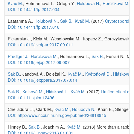
Kváč M.
, Hofmannová L., Ortega Y.,
Holubová N.
,
Horčičková M.
, 
DOI: 10.14411/fp.2017.034
Laatamna A.,
Holubová N.
,
Sak B.
,
Kváč M.
(2017)
Cryptosporidium
DOI: 10.14411/fp.2017.018
Piekarska J., Kicia M., Wesołowska M., Kopacz Z., Gorczykowski 
DOI: 10.1016/j.vetpar.2017.09.011
Prediger J.
,
Horčičková M.
, Hofmannová L.,
Sak B.
, Ferrari N., M
DOI: 10.1016/j.ejop.2017.09.007
Sak B.
, Jandová A., Doležal K.,
Kváč M.
,
Květoňová D.
,
Hlásková L
DOI: 10.1016/j.exppara.2017.07.014
Sak B.
,
Kotková M.
,
Hlásková L.
,
Kváč M.
(2017)
Limited effect of
DOI: 10.1111/pim.12496
Chelladurai J., Clark M.,
Kváč M.
,
Holubová N.
, Khan E., Stenger 
DOI: http://www.ncbi.nlm.nih.gov/pubmed/26818945
Hinney B.,
Sak B.
, Joachim A.,
Kváč M.
(2016) More than a rabbit'
DOI: 10.1016/j.ijppaw.2016.01.001