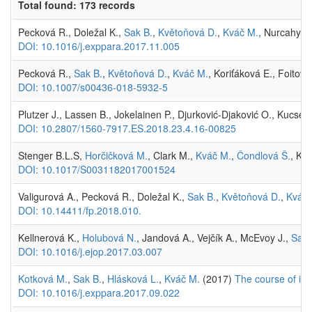
Total found: 173 records
Pecková R., Doležal K.,
Sak B.
,
Květoňová D.
,
Kváč M.
, Nurcahyo 
DOI: 10.1016/j.exppara.2017.11.005
Pecková R.,
Sak B.
,
Květoňová D.
,
Kváč M.
, Koriťáková E., Foitová
DOI: 10.1007/s00436-018-5932-5
Plutzer J., Lassen B., Jokelainen P., Djurković-Djaković O., Kucsera
DOI: 10.2807/1560-7917.ES.2018.23.4.16-00825
Stenger B.L.S,
Horčičková M.
, Clark M.,
Kváč M.
,
Čondlová Š.
, Kh
DOI: 10.1017/S0031182017001524
Valigurová A., Pecková R., Doležal K.,
Sak B.
,
Květoňová D.
,
Kváč 
DOI: 10.14411/fp.2018.010.
Kellnerová K.,
Holubová N.
, Jandová A., Vejčík A., McEvoy J.,
Sak 
DOI: 10.1016/j.ejop.2017.03.007
Kotková M.
,
Sak B.
,
Hlásková L.
,
Kváč M.
(2017)
The course of in
DOI: 10.1016/j.exppara.2017.09.022