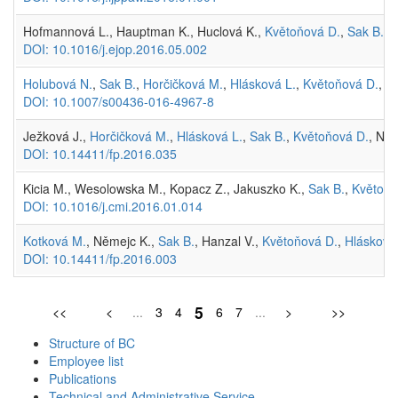
Hofmannová L., Hauptman K., Huclová K.,
Květoňová D.
,
Sak B.
,
K
DOI: 10.1016/j.ejop.2016.05.002
Holubová N.
,
Sak B.
,
Horčičková M.
,
Hlásková L.
,
Květoňová D.
, M
DOI: 10.1007/s00436-016-4967-8
Ježková J.,
Horčičková M.
,
Hlásková L.
,
Sak B.
,
Květoňová D.
, No
DOI: 10.14411/fp.2016.035
Kicia M., Wesolowska M., Kopacz Z., Jakuszko K.,
Sak B.
,
Květoňo
DOI: 10.1016/j.cmi.2016.01.014
Kotková M.
, Němejc K.,
Sak B.
, Hanzal V.,
Květoňová D.
,
Hlásková
DOI: 10.14411/fp.2016.003
5
<<
<
...
3
4
6
7
...
>
>>
Structure of BC
Employee list
Publications
Technical and Administrative Service