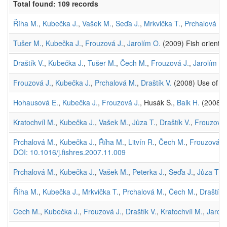
Total found: 109 records
Říha M.
,
Kubečka J.
,
Vašek M.
,
Seďa J.
,
Mrkvička T.
,
Prchalová M.
Tušer M.
,
Kubečka J.
,
Frouzová J.
,
Jarolím O.
(2009) Fish orientat
Draštík V.
,
Kubečka J.
,
Tušer M.
,
Čech M.
,
Frouzová J.
,
Jarolím O.
Frouzová J.
,
Kubečka J.
,
Prchalová M.
,
Draštík V.
(2008) Use of hyd
Hohausová E.
,
Kubečka J.
,
Frouzová J.
, Husák Š.,
Balk H.
(2008) E
Kratochvíl M.
,
Kubečka J.
,
Vašek M.
,
Jůza T.
,
Draštík V.
,
Frouzová 
Prchalová M.
,
Kubečka J.
,
Říha M.
,
Litvín R.
,
Čech M.
,
Frouzová J
DOI: 10.1016/j.fishres.2007.11.009
Prchalová M.
,
Kubečka J.
,
Vašek M.
,
Peterka J.
,
Seďa J.
,
Jůza T.
,
Říha M.
,
Kubečka J.
,
Mrkvička T.
,
Prchalová M.
,
Čech M.
,
Draštík 
Čech M.
,
Kubečka J.
,
Frouzová J.
,
Draštík V.
,
Kratochvíl M.
,
Jaroší