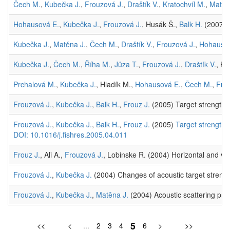
Čech M.
,
Kubečka J.
,
Frouzová J.
,
Draštík V.
,
Kratochvíl M.
,
Matěn
Hohausová E.
,
Kubečka J.
,
Frouzová J.
, Husák Š.,
Balk H.
(2007) E
Kubečka J.
,
Matěna J.
,
Čech M.
,
Draštík V.
,
Frouzová J.
,
Hohausov
Kubečka J.
,
Čech M.
,
Říha M.
,
Jůza T.
,
Frouzová J.
,
Draštík V.
, Hl
Prchalová M.
,
Kubečka J.
, Hladík M.,
Hohausová E.
,
Čech M.
,
Fro
Frouzová J.
,
Kubečka J.
,
Balk H.
,
Frouz J.
(2005) Target strength 
Frouzová J.
,
Kubečka J.
,
Balk H.
,
Frouz J.
(2005)
Target strength 
DOI: 10.1016/j.fishres.2005.04.011
Frouz J.
, Ali A.,
Frouzová J.
, Lobinske R. (2004) Horizontal and ver
Frouzová J.
,
Kubečka J.
(2004) Changes of acoustic target streng
Frouzová J.
,
Kubečka J.
,
Matěna J.
(2004) Acoustic scattering prop
5
<<
<
...
2
3
4
6
>
>>