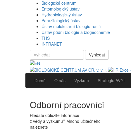
Biologické centrum
Entomologický ústav
Hydrobiologický ústav
Parazitologický ústav
Ústav molekulární biologie rostlin
Ústav půdní biologie a biogeochemie
THS
INTRANET
Vyhledat
Domů
O nás
Výzkum
Strategie AV21
Odborní pracovníci
Hledáte důležité informace
z vědy a výzkumu? Mnoho užitečného
naleznete