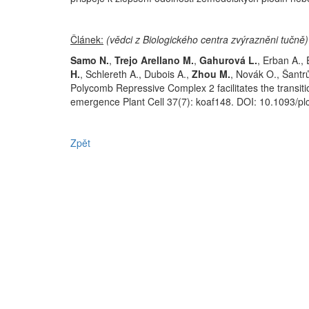
Článek:
(vědci z Biologického centra zvýrazněni tučně)
Samo N.
,
Trejo Arellano M.
,
Gahurová L.
, Erban A., 
H.
, Schlereth A., Dubois A.,
Zhou M.
, Novák O., Šantr
Polycomb Repressive Complex 2 facilitates the transit
emergence Plant Cell 37(7): koaf148. DOI: 10.1093/plc
Zpět