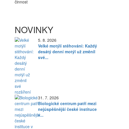
činnost
NOVINKY
5. 8. 2026
Velké motýlí stěhování: Každý
desátý denní motýl už změnil
své...
31. 7. 2026
Biologické centrum patří mezi
nejúspěšnější české instituce
v...