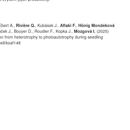
Ebert A.,
Rivière Q.
, Kubásek J.,
Aflaki F.
,
Hönig Mondeková
ůček J., Bouyer D., Roudier F., Kopka J.,
Mozgová I.
(2025)
ion from heterotrophy to photoautotrophy during seedling
ell/koaf148