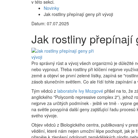
v této sekci.
Novinky
Jak rostliny přepínají geny při vývoji
Datum: 07.07.2025
Jak rostliny přepínají 
Pro správný růst a vývoj všech organizmů je důležité 
nebo vypnout. Třeba rostliny při klíčení nejprve využív
země a objeví se první zelené lístky, zapíná se "rostli
zásob slunečním světlem. Co ale řídí tohle zapínání a 
Tým vědců z
laboratoře Ivy Mozgové
přišel na to, že 
anglického "Polycomb repressive complex 2"), jehož ro
nejprve za určitých podmínek - ještě ve tmě - vypne
na světle povypíná další geny zajišťující řadu procesů 
svého vývoje.
Objev vědců z Biologického centra, publikovaný v pre
vědění, které nám nejen umožní lépe pochopit, jak je 
přispěje k zlepšení odolnosti zemědělských plodin nebo 