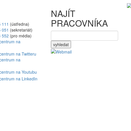
NAJÍT
PRACOVNÍKA
5 111
(ústředna)
5 051
(sekretariát)
8 552
(pro média)
vyhledat