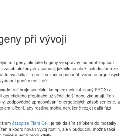
geny při vývoji
nejen mít geny, ale také ty geny ve správný moment zapnout
ají zásob uložených v semeni, jakmile se ale klíček dostane ze
nná fotovoltaika", a rostlina začíná pohánět tvorbu energetických
vypínání genů v rostlině?
zásadní roli hraje speciální komplex molekul zvaný PRC2 (z
li genetického přepínače už vědci delší dobu zkoumají. Ten
 geny, zodpovědné zpracovávání energetických zásob semene, a
kolem klíčení, aby rostlina mohla nerušeně rozjet další fázi
stižním
časopise Plant Cell
, je tak dalším střípkem do mozaiky
řízen a koordinován vývoj rostlin, ale v budoucnu možná také
zvýšení jejich produktivity.