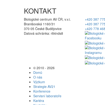
KONTAKT
Biologické centrum AV ČR, v.v.i.
+420 387 77
Branišovská 1160/31
+420 387 77
370 05 České Budějovice
+420 778 46
Datová schránka: r84nds8
© 2010 - 2026
Domů
O nás
Výzkum
Strategie AV21
Konference
Servisní laboratoře
Kariéra