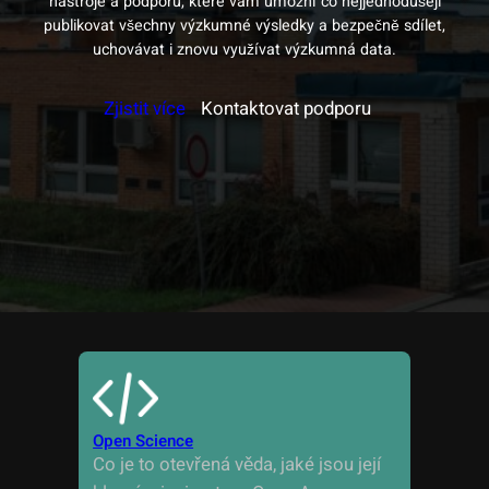
nástroje a podporu, které vám umožní co nejjednodušeji
publikovat všechny výzkumné výsledky a bezpečně sdílet,
uchovávat i znovu využívat výzkumná data.
Zjistit více
Kontaktovat podporu
Open Science
Co je to otevřená věda, jaké jsou její