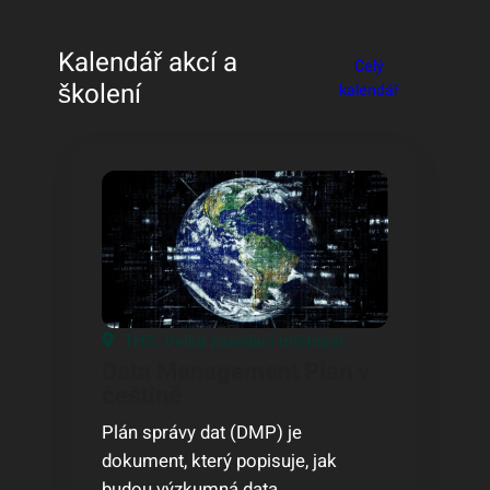
Kalendář akcí a
Celý
školení
kalendář
THS: Velká zasedací místnost
Data Management Plan v
češtině
Plán správy dat (DMP) je
dokument, který popisuje, jak
budou výzkumná data