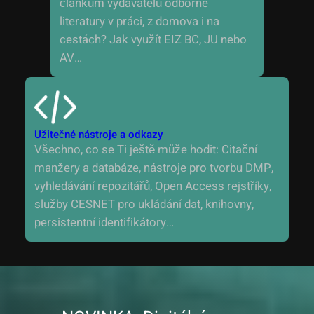
článkům vydavatelů odborné
literatury v práci, z domova i na
cestách? Jak využít EIZ BC, JU nebo
AV…
Užitečné nástroje a odkazy
Všechno, co se Ti ještě může hodit: Citační
manžery a databáze, nástroje pro tvorbu DMP,
vyhledávání repozitářů, Open Access rejstříky,
služby CESNET pro ukládání dat, knihovny,
persistentní identifikátory…