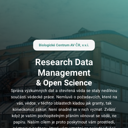
Přeskočit
na
obsah
Biologické Centrum AV ČR, v.v.i.
Research Data
Management
& Open Science
Správa výzkumných dat a otevřená věda se staly nedílnou
součástí vědecké práce. Nemluvě o požadavcích, které na
vás, vědce, v těchto oblastech kladou jak granty, tak
koneckonců zákon. Není snadné se v nich vyznat. Zvlášť
když je vaším pochopitelným přáním věnovat se vědě, ne
papíru. Naším cílem je proto poskytnout vám prostředí,