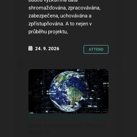
shromažďována, zpracovávána,
zabezpečena, uchovávána a
zpřístupňována. A to nejen v
průběhu projektu,
24. 9. 2026
ATTEND
TAS building: Big conference room
Data Management Plan in
English