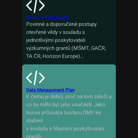
Povinné postupy OS
Povinné a doporučené postupy
otevřené vědy v souladu s
jednotlivými poskytovateli
výzkumných grantů (MŠMT, GAČR,
TA ČR, Horizon Europe)…
Data Management Plan
K čemu je dobrý, proč na tom záleží a
co by mělo být jeho součástí. Jako
bonus průvodce tvorbou DMP ke
stažení
v souladu s hlavními poskytovateli
grantů…