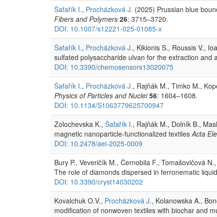
Šafařík I.
,
Procházková J.
(2025) Prussian blue bound 
Fibers and Polymers
26
: 3715–3720.
DOI: 10.1007/s12221-025-01085-x
Šafařík I.
,
Procházková J.
, Kikionis S., Roussis V., 
sulfated polysaccharide ulvan for the extraction and 
DOI: 10.3390/chemosensors13020075
Šafařík I.
,
Procházková J.
, Rajňák M., Timko M., Kopč
Physics of Particles and Nuclei
56
: 1604–1608.
DOI: 10.1134/S1063779625700947
Zolochevska K.,
Šafařík I.
, Rajňák M., Dolník B., Mas
magnetic nanoparticle-functionalized textiles
Acta Ele
DOI: 10.2478/aei-2025-0009
Bury P., Veveričík M., Černobila F., Tomašovičová N.
The role of diamonds dispersed in ferronematic liquid
DOI: 10.3390/cryst14030202
Kovalchuk O.V.,
Procházková J.
, Kolanowska A., Bon
modification of nonwoven textiles with biochar and mu