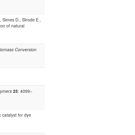
, Simes D., Strode E.,
on of natural
iomass Conversion
lymers
25
: 4099–
catalyst for dye