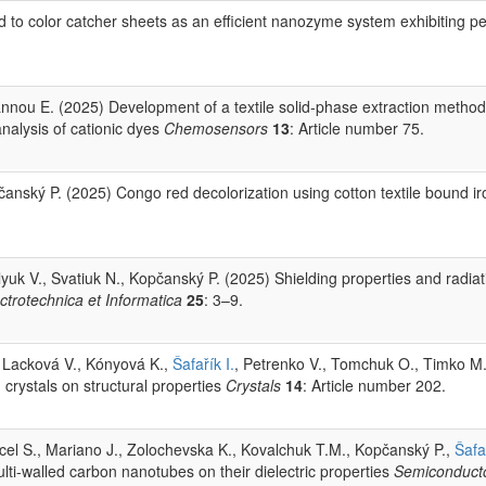
to color catcher sheets as an efficient nanozyme system exhibiting per
Ioannou E. (2025) Development of a textile solid-phase extraction meth
analysis of cationic dyes
Chemosensors
13
: Article number 75.
anský P. (2025) Congo red decolorization using cotton textile bound iro
lyuk V., Svatiuk N., Kopčanský P. (2025) Shielding properties and radiat
ctrotechnica et Informatica
25
: 3–9.
, Lacková V., Kónyová K.,
Šafařík I.
, Petrenko V., Tomchuk O., Timko M.
 crystals on structural properties
Crystals
14
: Article number 202.
cel S., Mariano J., Zolochevska K., Kovalchuk T.M., Kopčanský P.,
Šafař
lti-walled carbon nanotubes on their dielectric properties
Semiconduct