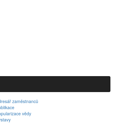
dresář zaměstnanců
blikace
pularizace vědy
stavy