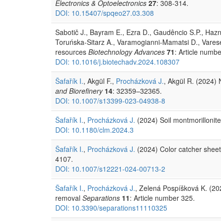
Electronics & Optoelectronics
27
: 308-314.
DOI: 10.15407/spqeo27.03.308
Sabotič J., Bayram E., Ezra D., Gaudêncio S.P., Hazn
Toruńska-Sitarz A., Varamogianni-Mamatsi D., Varese 
resources
Biotechnology Advances
71
: Article numb
DOI: 10.1016/j.biotechadv.2024.108307
Šafařík I.
, Akgül F.,
Procházková J.
, Akgül R. (2024)
and Biorefinery
14
: 32359–32365.
DOI: 10.1007/s13399-023-04938-8
Šafařík I.
,
Procházková J.
(2024) Soil montmorillonite 
DOI: 10.1180/clm.2024.3
Šafařík I.
,
Procházková J.
(2024) Color catcher sheets
4107.
DOI: 10.1007/s12221-024-00713-2
Šafařík I.
,
Procházková J.
, Zelená Pospíšková K. (20
removal
Separations
11
: Article number 325.
DOI: 10.3390/separations11110325