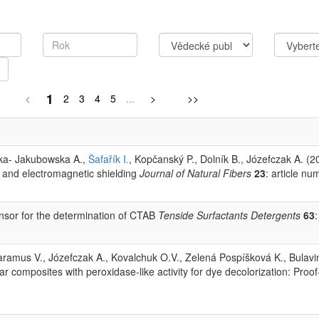
1
<
2
3
4
5
...
>
>>
ńska- Jakubowska A.,
Šafařík I.
, Kopčanský P., Dolník B., Józefczak A. (20
c and electromagnetic shielding
Journal of Natural Fibers
23
: article n
ensor for the determination of CTAB
Tenside Surfactants Detergents
63
aramus V., Józefczak A., Kovalchuk O.V., Zelená Pospíšková K., Bulavi
ar composites with peroxidase-like activity for dye decolorization: Proo