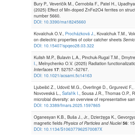
Bury P., Veveričík M., Černobila F., Patel H., Upadhy
(2025) Effect of Mn-doped ZnFe2O4 ferrites on struct
number 5660.
DOI: 10.3390/ma18245660
Kovalchuk O.V.,
Procházková J.
, Kovalchuk T.M., Vol
on dielectric properties of color catcher sheets
Semic
DOI: 10.15407/spqeo28.03.322
Kulish M.P., Bulavin L.A., Pinchuk-Rugal T.M., Dmytre
I.
, Melnychenko O.V. (2025) Radiation functionaliza
Interfaces
17
: 52757−52767.
DOI: 10.1021/acsami.5c14163
Ljubešić Z., Udovič M.G., Overlingė D., Grgurević F.,
Novoveská L.,
Šafařík I.
, Sousa J.R., Thomas O.P., R
microbial diversity: an overview of representative sa
DOI: 10.3389/fmars.2025.1597865
Oganesyan K.B., Buša J., Jr., Dzierżęga K., Gevorgy
magnetic fields
Physics of Particles and Nuclei
56
: 1
DOI: 10.1134/S106377962570087X