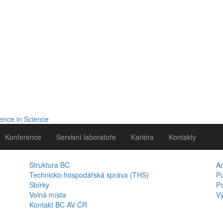
Konference
Servisní laboratoře
Kariéra
Kontakty
Struktura BC
A
Technicko-hospodářská správa (THS)
Pu
Sbírky
Po
Volná místa
Vý
Kontakt BC AV ČR