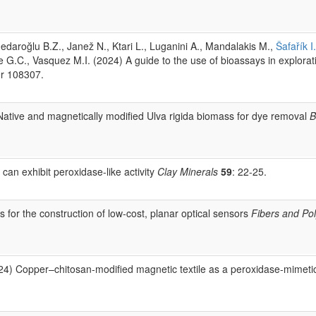
edaroğlu B.Z., Janež N., Ktari L., Luganini A., Mandalakis M.,
Šafařík I.
G.C., Vasquez M.I. (2024) A guide to the use of bioassays in explorati
er 108307.
 Native and magnetically modified Ulva rigida biomass for dye removal
B
can exhibit peroxidase-like activity
Clay Minerals
59
: 22-25.
 for the construction of low‑cost, planar optical sensors
Fibers and Po
24) Copper–chitosan-modified magnetic textile as a peroxidase-mimetic 