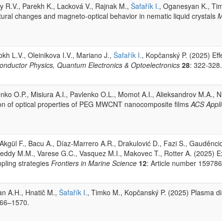
ay R.V., Parekh K., Lacková V., Rajnak M.,
Šafařík I.
, Oganesyan K., Ti
ural changes and magneto-optical behavior in nematic liquid crystals
M
okh L.V., Oleinikova I.V., Mariano J.,
Šafařík I.
, Kopčanský P. (2025) Eff
onductor Physics, Quantum Electronics & Optoelectronics
28
: 322-328.
nko O.P., Misiura A.I., Pavlenko O.L., Momot A.I., Alieksandrov M.A., 
tion of optical properties of PEG MWCNT nanocomposite films
ACS Appli
 Akgül F., Bacu A., Díaz-Marrero A.R., Drakulović D., Fazi S., Gaudêncio
eddy M.M., Varese G.C., Vasquez M.I., Makovec T., Rotter A. (2025) E
mpling strategies
Frontiers in Marine Science
12
: Article number 159786
an A.H., Hnatič M.,
Šafařík I.
, Timko M., Kopčanský P. (2025) Plasma di
566–1570.