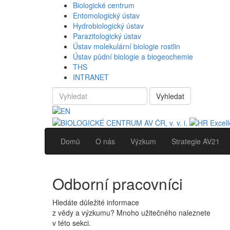
Biologické centrum
Entomologický ústav
Hydrobiologický ústav
Parazitologický ústav
Ústav molekulární biologie rostlin
Ústav půdní biologie a biogeochemie
THS
INTRANET
Vyhledat
Domů
O nás
Výzkum
Strategie AV21
Odborní pracovníci
Hledáte důležité informace
z vědy a výzkumu? Mnoho užitečného naleznete
v této sekci.