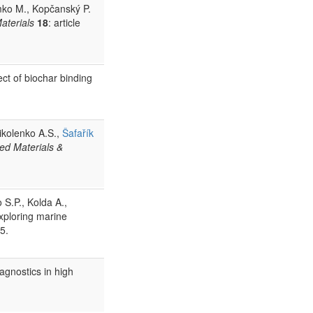
mko M., Kopčanský P.
aterials
18
: article
ect of biochar binding
Nikolenko A.S.,
Šafařík
ed Materials &
 S.P., Kolda A.,
xploring marine
5.
agnostics in high