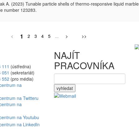
zak A. (2023) Tunable particle shells of thermo-responsive liquid marble
icle number 123283.
1
<
2
3
4
5
...
>
>>
NAJÍT
PRACOVNÍKA
5 111
(ústředna)
5 051
(sekretariát)
8 552
(pro média)
vyhledat