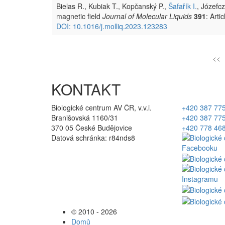
Bielas R., Kubiak T., Kopčanský P.,
Šafařík I.
, Józefc
magnetic field
Journal of Molecular Liquids
391
: Art
DOI: 10.1016/j.molliq.2023.123283
<<
KONTAKT
Biologické centrum AV ČR, v.v.i.
+420 387 77
Branišovská 1160/31
+420 387 77
370 05 České Budějovice
+420 778 46
Datová schránka: r84nds8
© 2010 - 2026
Domů