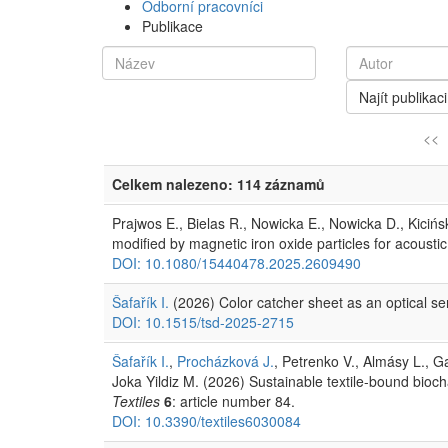
Odborní pracovníci
Publikace
Najít publikaci
<<
Celkem nalezeno: 114 záznamů
Prajwos E., Bielas R., Nowicka E., Nowicka D., Kici
modified by magnetic iron oxide particles for acousti
DOI: 10.1080/15440478.2025.2609490
Šafařík I.
(2026) Color catcher sheet as an optical s
DOI: 10.1515/tsd-2025-2715
Šafařík I.
,
Procházková J.
, Petrenko V., Almásy L., G
Joka Yildiz M. (2026) Sustainable textile-bound bioch
Textiles
6
: article number 84.
DOI: 10.3390/textiles6030084