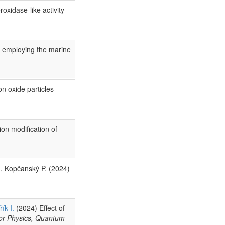
oxidase‑like activity
od employing the marine
n oxide particles
ion modification of
, Kopčanský P. (2024)
ík I.
(2024) Effect of
or Physics, Quantum