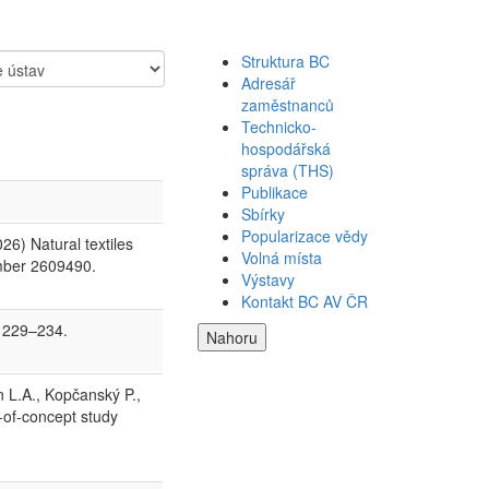
Struktura BC
Adresář
zaměstnanců
Technicko-
hospodářská
správa (THS)
Publikace
Sbírky
Popularizace vědy
26) Natural textiles
Volná místa
umber 2609490.
Výstavy
Kontakt BC AV ČR
: 229–234.
Nahoru
n L.A., Kopčanský P.,
f-of-concept study