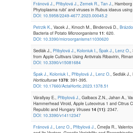
Fránová J.
,
Přibylová J.
,
Zemek R.
,
Tan J.
, Hamborg 
Phytoplasma rubi’ and viruses in Rubus idaeus usin
DOI: 10.5958/2249-4677.2023.00045.2
Petrzik K.
, Vacek J., Kmoch M., Binderová D.,
Brázdo
Bacteria of Potato
Microorganisms
11
: 620.
DOI: 10.3390/microorganisms11030620
Sedlák J.,
Přibylová J.
,
Koloniuk I.
,
Špak J.
,
Lenz O.
,
from Apple Cultivars Using Antivirals Ribavirin, Rim
DOI: 10.3390/v15081684
Špak J.
,
Koloniuk I.
,
Přibylová J.
,
Lenz O.
, Sedlák J.,
Horticulturae
1378
: 391-395.
DOI: 10.17660/ActaHortic.2023.1378.51
Várallyay E.,
Přibylová J.
, Galbacs Z.N., Jahan A., Va
Hammerhead Viroid, Apple Luteovirus 1 and Citrus C
Republic and Hungary
Viruses
14 (11)
: 2347.
DOI: 10.3390/v14112347
Fránová J.
,
Lenz O.
,
Přibylová J.
, Čmejla R., Valento
and Its Vectors, Genetic Variability and Recombinati