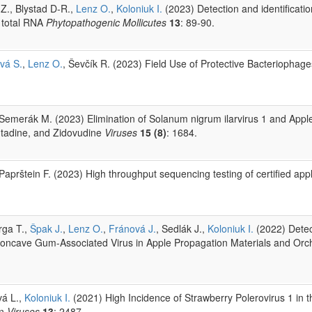
Z., Blystad D-R.,
Lenz O.
,
Koloniuk I.
(2023) Detection and identificatio
g total RNA
Phytopathogenic Mollicutes
13
: 89-90.
vá S.
,
Lenz O.
, Ševčík R. (2023) Field Use of Protective Bacteriophages
 Semerák M. (2023) Elimination of Solanum nigrum ilarvirus 1 and Ap
antadine, and Zidovudine
Viruses
15 (8)
: 1684.
 Paprštein F. (2023) High throughput sequencing testing of certified ap
rga T.,
Špak J.
,
Lenz O.
,
Fránová J.
, Sedlák J.,
Koloniuk I.
(2022) Detec
oncave Gum-Associated Virus in Apple Propagation Materials and Orc
vá L.,
Koloniuk I.
(2021) High Incidence of Strawberry Polerovirus 1 in 
on
Viruses
13
: 2487.