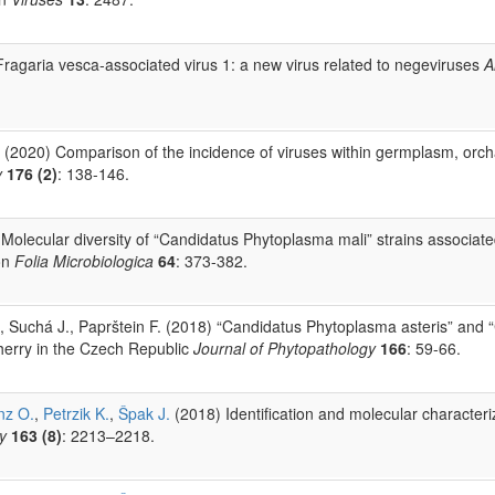
ragaria vesca‑associated virus 1: a new virus related to negeviruses
A
(2020) Comparison of the incidence of viruses within germplasm, orch
y
176 (2)
: 138-146.
 Molecular diversity of “Candidatus Phytoplasma mali” strains associate
ion
Folia Microbiologica
64
: 373-382.
, Suchá J., Paprštein F. (2018) “Candidatus Phytoplasma asteris” and 
cherry in the Czech Republic
Journal of Phytopathology
166
: 59-66.
nz O.
,
Petrzik K.
,
Špak J.
(2018) Identification and molecular characteri
y
163 (8)
: 2213–2218.