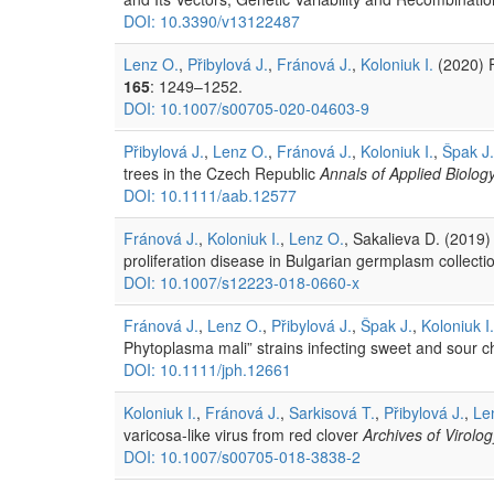
DOI: 10.3390/v13122487
Lenz O.
,
Přibylová J.
,
Fránová J.
,
Koloniuk I.
(2020) F
165
: 1249–1252.
DOI: 10.1007/s00705-020-04603-9
Přibylová J.
,
Lenz O.
,
Fránová J.
,
Koloniuk I.
,
Špak J.
trees in the Czech Republic
Annals of Applied Biolog
DOI: 10.1111/aab.12577
Fránová J.
,
Koloniuk I.
,
Lenz O.
, Sakalieva D. (2019)
proliferation disease in Bulgarian germplasm collect
DOI: 10.1007/s12223-018-0660-x
Fránová J.
,
Lenz O.
,
Přibylová J.
,
Špak J.
,
Koloniuk I.
Phytoplasma mali” strains infecting sweet and sour 
DOI: 10.1111/jph.12661
Koloniuk I.
,
Fránová J.
,
Sarkisová T.
,
Přibylová J.
,
Le
varicosa-like virus from red clover
Archives of Virolog
DOI: 10.1007/s00705-018-3838-2