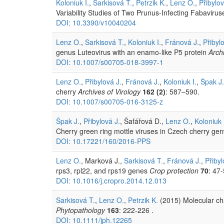
Koloniuk I.
,
Sarkisová T.
,
Petrzik K.
,
Lenz O.
,
Přibylov
Variability Studies of Two Prunus-Infecting Fabavir
DOI: 10.3390/v10040204
Lenz O.
,
Sarkisová T.
,
Koloniuk I.
,
Fránová J.
,
Přibyl
genus Luteovirus with an enamo-like P5 protein
Arch
DOI: 10.1007/s00705-018-3997-1
Lenz O.
,
Přibylová J.
,
Fránová J.
,
Koloniuk I.
,
Špak J.
cherry
Archives of Virology
162 (2)
: 587–590.
DOI: 10.1007/s00705-016-3125-z
Špak J.
,
Přibylová J.
, Šafářová D.,
Lenz O.
,
Koloniuk 
Cherry green ring mottle viruses in Czech cherry g
DOI: 10.17221/160/2016-PPS
Lenz O.
, Marková J.,
Sarkisová T.
,
Fránová J.
,
Přibyl
rps3, rpl22, and rps19 genes
Crop protection
70
: 47-
DOI: 10.1016/j.cropro.2014.12.013
Sarkisová T.
,
Lenz O.
,
Petrzik K.
(2015) Molecular ch
Phytopathology
163
: 222-226 .
DOI: 10.1111/jph.12265