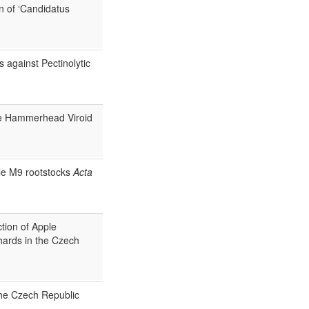
n of ‘Candidatus
 against Pectinolytic
ple Hammerhead Viroid
ple M9 rootstocks
Acta
tion of Apple
hards in the Czech
the Czech Republic