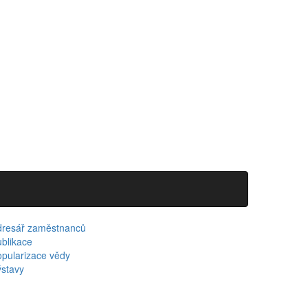
dresář zaměstnanců
blikace
pularizace vědy
stavy