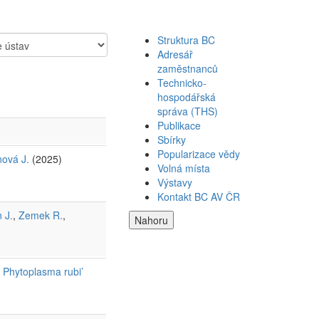
Struktura BC
Adresář
zaměstnanců
Technicko-
hospodářská
správa (THS)
Publikace
Sbírky
Popularizace vědy
nová J.
(2025)
Volná místa
Výstavy
Kontakt BC AV ČR
 J.
,
Zemek R.
,
Nahoru
.
s Phytoplasma rubi’