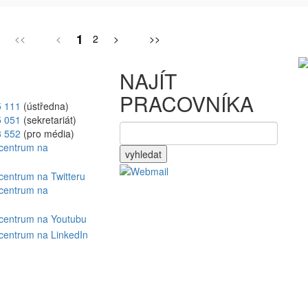
1
<<
<
2
>
>>
NAJÍT
PRACOVNÍKA
5 111
(ústředna)
5 051
(sekretariát)
8 552
(pro média)
vyhledat