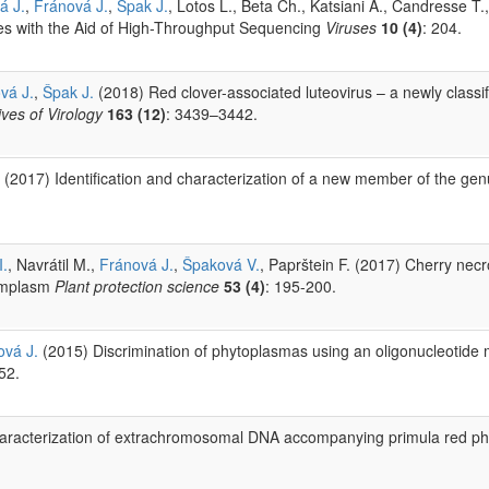
á J.
,
Fránová J.
,
Špak J.
, Lotos L., Beta Ch., Katsiani A., Candresse T.
uses with the Aid of High-Throughput Sequencing
Viruses
10 (4)
: 204.
ová J.
,
Špak J.
(2018) Red clover-associated luteovirus – a newly classi
ives of Virology
163 (12)
: 3439–3442.
(2017) Identification and characterization of a new member of the gen
I.
, Navrátil M.,
Fránová J.
,
Špaková V.
, Paprštein F. (2017) Cherry necr
ermplasm
Plant protection science
53 (4)
: 195-200.
ová J.
(2015) Discrimination of phytoplasmas using an oligonucleotide 
52.
aracterization of extrachromosomal DNA accompanying primula red p