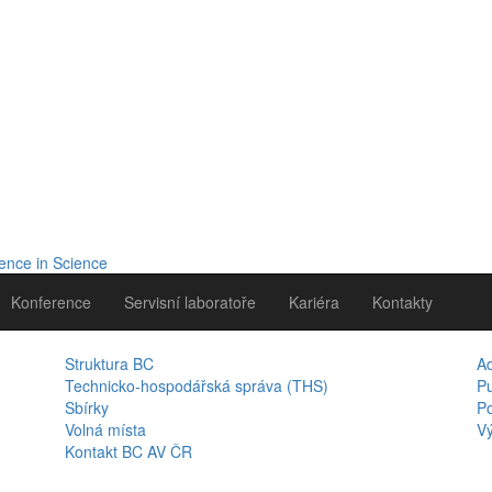
Konference
Servisní laboratoře
Kariéra
Kontakty
Struktura BC
A
Technicko-hospodářská správa (THS)
Pu
Sbírky
Po
Volná místa
Vý
Kontakt BC AV ČR