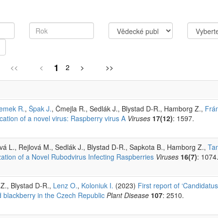
1
<<
<
2
>
>>
emek R.
,
Špak J.
, Čmejla R., Sedlák J., Blystad D-R., Hamborg Z.,
Frá
cation of a novel virus: Raspberry virus A
Viruses
17(12)
: 1597.
ová L., Rejlová M., Sedlák J., Blystad D-R., Sapkota B., Hamborg Z.,
Tan
ation of a Novel Rubodvirus Infecting Raspberries
Viruses
16(7)
: 1074
Z., Blystad D-R.,
Lenz O.
,
Koloniuk I.
(2023)
First report of ‘Candidatu
d blackberry in the Czech Republic
Plant Disease
107
: 2510.