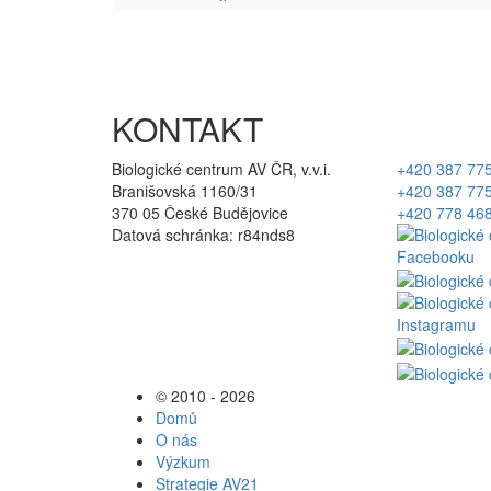
KONTAKT
Biologické centrum AV ČR, v.v.i.
+420 387 77
Branišovská 1160/31
+420 387 77
370 05 České Budějovice
+420 778 46
Datová schránka: r84nds8
© 2010 - 2026
Domů
O nás
Výzkum
Strategie AV21