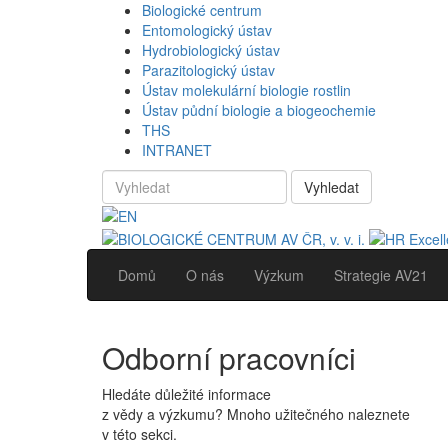
Biologické centrum
Entomologický ústav
Hydrobiologický ústav
Parazitologický ústav
Ústav molekulární biologie rostlin
Ústav půdní biologie a biogeochemie
THS
INTRANET
Vyhledat
Domů
O nás
Výzkum
Strategie AV21
Odborní pracovníci
Hledáte důležité informace
z vědy a výzkumu? Mnoho užitečného naleznete
v této sekci.