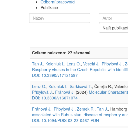
Odborní pracovníci
Publikace
Najít publikaci
Celkem nalezeno: 27 záznamů
Tan J.
,
Koloniuk I.
,
Lenz O.
,
Veselá J.
,
Přibylová J.
,
Z
Raspberry viruses in the Czech Republic, with identifi
DOI: 10.3390/v17121597
Lenz O.
,
Koloniuk I.
,
Sarkisová T.
, Čmejla R., Valent
Přibylová J.
,
Fránová J.
(2024)
Molecular Characteriz
DOI: 10.3390/v16071074
Fránová J.
,
Přibylová J.
,
Zemek R.
,
Tan J.
, Hamborg 
associated with Rubus stunt disease of raspberry an
DOI: 10.1094/PDIS-03-23-0467-PDN