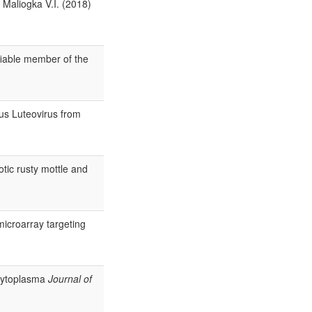
, Maliogka V.I. (2018)
fiable member of the
us Luteovirus from
otic rusty mottle and
microarray targeting
hytoplasma
Journal of