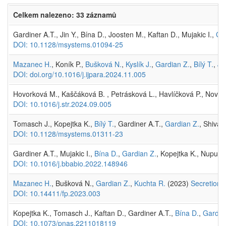
Celkem nalezeno: 33 záznamů
Gardiner A.T., Jin Y., Bína D., Joosten M., Kaftan D., Mujakic I.,
Ga
DOI: 10.1128/msystems.01094-25
Mazanec H.
, Koník P.,
Bušková N.
,
Kyslík J.
,
Gardian Z.
,
Bílý T.
,
Ji
DOI: doi.org/10.1016/j.ijpara.2024.11.005
Hovorková M., Kaščáková B. , Petrásková L., Havlíčková P., Nováč
DOI: 10.1016/j.str.2024.09.005
Tomasch J., Kopejtka K.,
Bílý T.
, Gardiner A.T.,
Gardian Z.
, Shivar
DOI: 10.1128/msystems.01311-23
Gardiner A.T., Mujakic I.,
Bína D.
,
Gardian Z.
, Kopejtka K., Nupur 
DOI: 10.1016/j.bbabio.2022.148946
Mazanec H.
, Bušková N.,
Gardian Z.
,
Kuchta R.
(2023)
Secretion 
DOI: 10.14411/fp.2023.003
Kopejtka K., Tomasch J., Kaftan D., Gardiner A.T.,
Bína D.
,
Gardia
DOI: 10.1073/pnas.2211018119