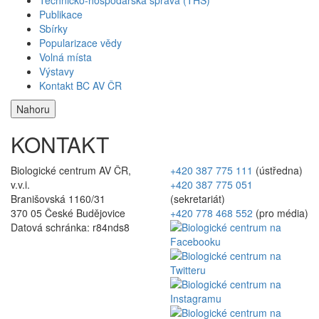
Publikace
Sbírky
Popularizace vědy
Volná místa
Výstavy
Kontakt BC AV ČR
Nahoru
KONTAKT
Biologické centrum AV ČR,
+420 387 775 111
(ústředna)
v.v.i.
+420 387 775 051
Branišovská 1160/31
(sekretariát)
370 05 České Budějovice
+420 778 468 552
(pro média)
Datová schránka: r84nds8