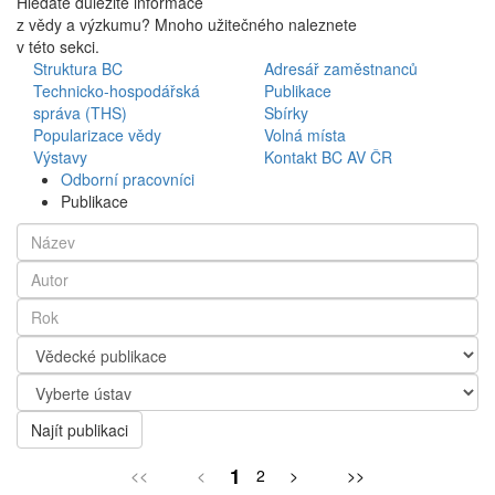
Hledáte důležité informace
z vědy a výzkumu? Mnoho užitečného naleznete
v této sekci.
Struktura BC
Adresář zaměstnanců
Technicko-hospodářská
Publikace
správa (THS)
Sbírky
Popularizace vědy
Volná místa
Výstavy
Kontakt BC AV ČR
Odborní pracovníci
Publikace
Najít publikaci
1
<<
<
2
>
>>