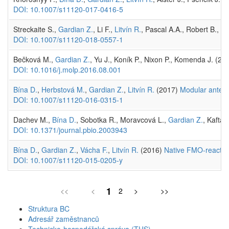
DOI: 10.1007/s11120-017-0416-5
Streckaite S.,
Gardian Z.
, Li F.,
Litvín R.
, Pascal A.A., Robert B., L
DOI: 10.1007/s11120-018-0557-1
Bečková M.,
Gardian Z.
, Yu J., Koník P., Nixon P., Komenda J. (2
DOI: 10.1016/j.molp.2016.08.001
Bína D.
,
Herbstová M.
,
Gardian Z.
,
Litvín R.
(2017)
Modular antenn
DOI: 10.1007/s11120-016-0315-1
Dachev M.,
Bína D.
, Sobotka R., Moravcová L.,
Gardian Z.
, Kaftan
DOI: 10.1371/journal.pbio.2003943
Bína D.
,
Gardian Z.
,
Vácha F.
,
Litvín R.
(2016)
Native FMO-reaction
DOI: 10.1007/s11120-015-0205-y
1
<<
<
2
>
>>
Struktura BC
Adresář zaměstnanců
Technicko-hospodářská správa (THS)