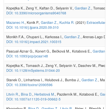
Kopejtka K., Zeng Y., Kaftan D., Selyanin V.,
Gardian Z.
, Tomasch 
DOI: 10.3390/microorganisms9040768
Mazanec H.
, Konik P.,
Gardian Z.
,
Kuchta R.
(2021)
Extracellular 
DOI: 10.1016/j.ijpara.2020.09.010
Monikh F.A., Chupani L., Karkossa I.,
Gardian Z.
, Arenas-Lago D.,
DOI: 10.1016/j.impact.2021.100315
Pascual-Aznar G., Konert G., Bečková M., Kotabová E.,
Gardian Z
DOI: 10.1093/pcp/pcaa148
Kopejtka K., Tomasch J., Zeng Y., Selyanin V., Daschev M., Piwosz
DOI: 10.1128/mSystems.01044-20
Stanek O., Linhartova I., Holubová J., Bumba J.,
Gardian Z.
, Malan
DOI: 10.3390/toxins12090596
Litvín R.
,
Bína D.
,
Herbstová M.
, Pazderník M., Kotabová E.,
Gardi
DOI: 10.1007/s11120-019-00662-5
Khoroshyy P.,
Bína D.
,
Gardian Z.
,
Litvín R.
, Alster J., Pšenčík J. 