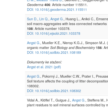
Geoderma
406
: Article number 115511.
DOI: 10.1016/j.geoderma.2021.115511
Sun D.
,
Lin Q.
,
Angst G.
, Huang L., Anikó C., Emsens 
soil macro-aggregates with less connected networks 
108
: Article number 103378.
DOI: 10.1016/j.ejsobi.2021.103378
Angst G.
, Mueller K.E., Nierop K.G.J., Simpson M.J. (
organic matter
Soil Biology and Biochemistry
156
: Ar
DOI: 10.1016/j.soilbio.2021.108189
Dokumenty ke stažení:
Angst et al. 2021
(pdf)
Angst G.
, Pokorný J., Mueller C.W., Prater I., Preuss
Soil texture affects the coupling of litter decomposit
108302.
DOI: 10.1016/j.soilbio.2021.108302
Vidal A., Klöffel T., Guigue J.,
Angst G.
, Steffens M.,
plant residues to soil mineral surfaces controlled b