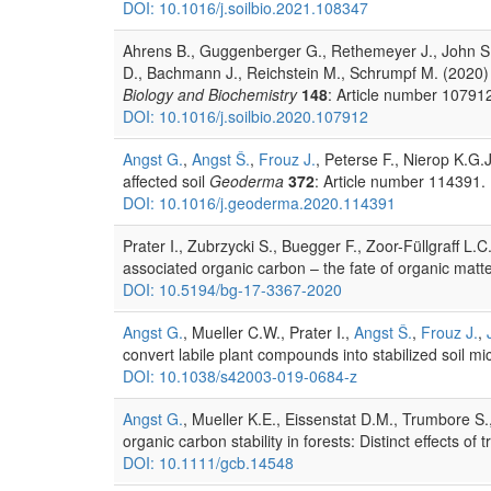
DOI: 10.1016/j.soilbio.2021.108347
Ahrens B., Guggenberger G., Rethemeyer J., John S.
D., Bachmann J., Reichstein M., Schrumpf M. (2020) 
Biology and Biochemistry
148
: Article number 10791
DOI: 10.1016/j.soilbio.2020.107912
Angst G.
,
Angst Š.
,
Frouz J.
, Peterse F., Nierop K.G.
affected soil
Geoderma
372
: Article number 114391.
DOI: 10.1016/j.geoderma.2020.114391
Prater I., Zubrzycki S., Buegger F., Zoor-Füllgraff L.C
associated organic carbon – the fate of organic matte
DOI: 10.5194/bg-17-3367-2020
Angst G.
, Mueller C.W., Prater I.,
Angst Š.
,
Frouz J.
,
convert labile plant compounds into stabilized soil 
DOI: 10.1038/s42003-019-0684-z
Angst G.
, Mueller K.E., Eissenstat D.M., Trumbore S.
organic carbon stability in forests: Distinct effects of 
DOI: 10.1111/gcb.14548