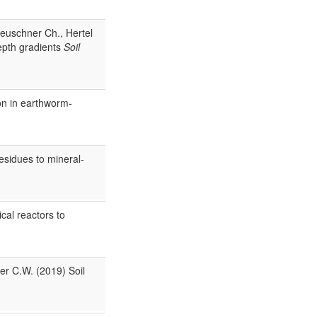
Leuschner Ch., Hertel
epth gradients
Soil
bon in earthworm-
esidues to mineral-
cal reactors to
er C.W. (2019) Soil