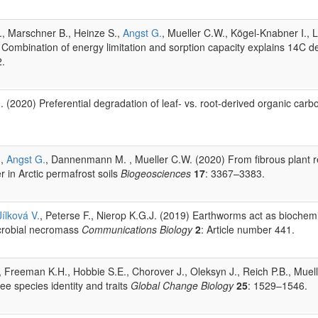
, Marschner B., Heinze S.,
Angst G.
, Mueller C.W., Kögel-Knabner I., 
Combination of energy limitation and sorption capacity explains 14C d
2.
J. (2020) Preferential degradation of leaf- vs. root-derived organic car
.,
Angst G.
, Dannenmann M. , Mueller C.W. (2020) From fibrous plant r
r in Arctic permafrost soils
Biogeosciences
17
: 3367–3383.
Jílková V.
, Peterse F., Nierop K.G.J. (2019) Earthworms act as biochemi
microbial necromass
Communications Biology
2
: Article number 441.
, Freeman K.H., Hobbie S.E., Chorover J., Oleksyn J., Reich P.B., Muell
tree species identity and traits
Global Change Biology
25
: 1529–1546.