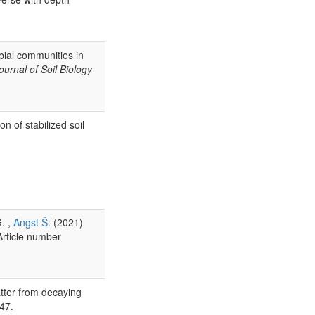
ial communities in
urnal of Soil Biology
n of stabilized soil
G. ,
Angst Š.
(2021)
Article number
atter from decaying
47.