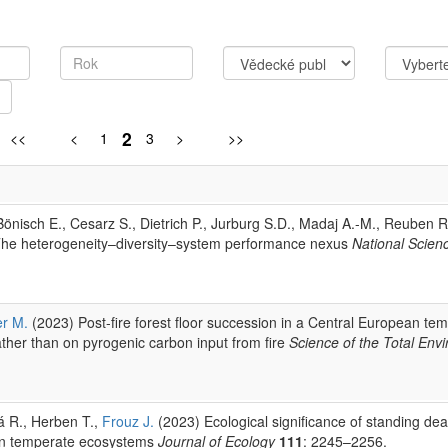
2
<<
<
1
3
>
>>
Bönisch E., Cesarz S., Dietrich P., Jurburg S.D., Madaj A.-M., Reuben R
 The heterogeneity–diversity–system performance nexus
National Scien
er M.
(2023) Post-fire forest floor succession in a Central European te
ather than on pyrogenic carbon input from fire
Science of the Total Env
á R., Herben T.,
Frouz J.
(2023) Ecological significance of standing d
 in temperate ecosystems
Journal of Ecology
111
: 2245–2256.