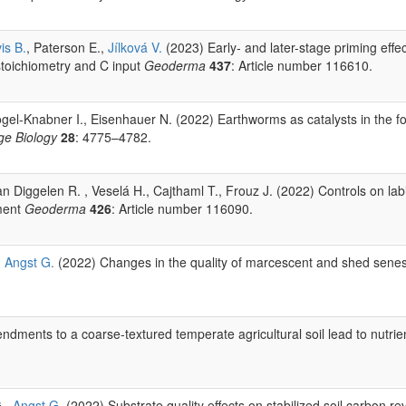
is B.
, Paterson E.,
Jílková V.
(2023) Early- and later-stage priming effe
, stoichiometry and C input
Geoderma
437
: Article number 116610.
gel-Knabner I., Eisenhauer N. (2022) Earthworms as catalysts in the f
ge Biology
28
: 4775–4782.
an Diggelen R. , Veselá H., Cajthaml T., Frouz J. (2022) Controls on labi
ment
Geoderma
426
: Article number 116090.
,
Angst G.
(2022) Changes in the quality of marcescent and shed senes
ments to a coarse-textured temperate agricultural soil lead to nutrie
G.,
Angst G.
(2022) Substrate quality effects on stabilized soil carbon re