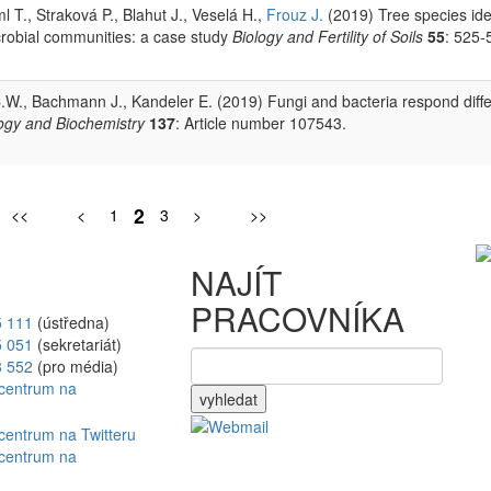
l T., Straková P., Blahut J., Veselá H.,
Frouz J.
(2019) Tree species iden
crobial communities: a case study
Biology and Fertility of Soils
55
: 525-
C.W., Bachmann J., Kandeler E. (2019) Fungi and bacteria respond diffe
logy and Biochemistry
137
: Article number 107543.
2
<<
<
1
3
>
>>
NAJÍT
PRACOVNÍKA
5 111
(ústředna)
5 051
(sekretariát)
8 552
(pro média)
vyhledat