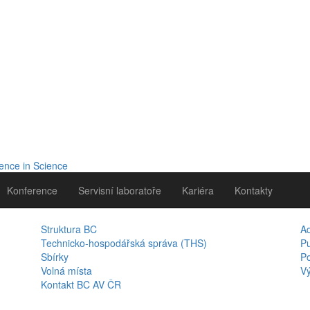
Konference
Servisní laboratoře
Kariéra
Kontakty
Struktura BC
A
Technicko-hospodářská správa (THS)
Pu
Sbírky
Po
Volná místa
Vý
Kontakt BC AV ČR