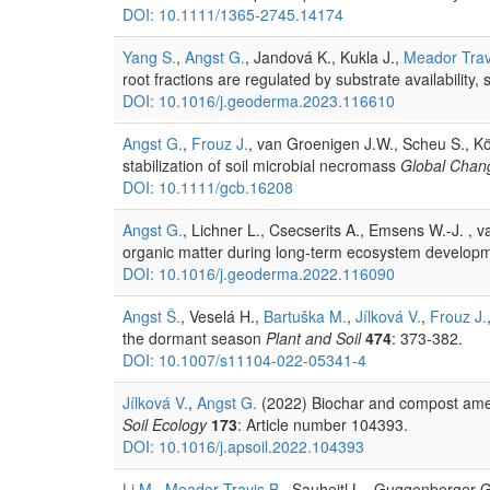
DOI: 10.1111/1365-2745.14174
Yang S.
,
Angst G.
, Jandová K., Kukla J.,
Meador Trav
root fractions are regulated by substrate availability
DOI: 10.1016/j.geoderma.2023.116610
Angst G.
,
Frouz J.
, van Groenigen J.W., Scheu S., Kö
stabilization of soil microbial necromass
Global Chan
DOI: 10.1111/gcb.16208
Angst G.
, Lichner L., Csecserits A., Emsens W.-J. , v
organic matter during long-term ecosystem develop
DOI: 10.1016/j.geoderma.2022.116090
Angst Š.
, Veselá H.,
Bartuška M.
,
Jílková V.
,
Frouz J.
the dormant season
Plant and Soil
474
: 373-382.
DOI: 10.1007/s11104-022-05341-4
Jílková V.
,
Angst G.
(2022) Biochar and compost amend
Soil Ecology
173
: Article number 104393.
DOI: 10.1016/j.apsoil.2022.104393
Li M.
,
Meador Travis B.
, Sauheitl L., Guggenberger 