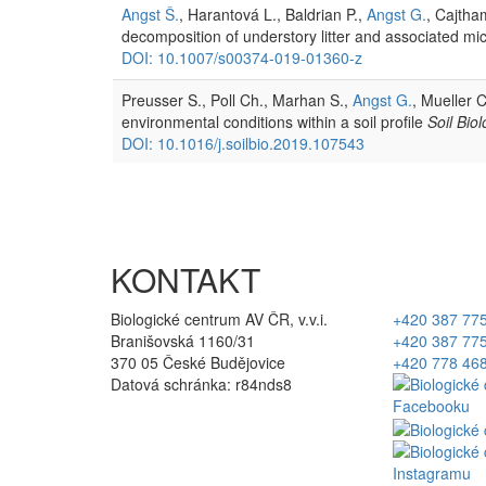
Angst Š.
, Harantová L., Baldrian P.,
Angst G.
, Cajtham
decomposition of understory litter and associated mi
DOI: 10.1007/s00374-019-01360-z
Preusser S., Poll Ch., Marhan S.,
Angst G.
, Mueller 
environmental conditions within a soil profile
Soil Bio
DOI: 10.1016/j.soilbio.2019.107543
KONTAKT
Biologické centrum AV ČR, v.v.i.
+420 387 77
Branišovská 1160/31
+420 387 77
370 05 České Budějovice
+420 778 46
Datová schránka: r84nds8