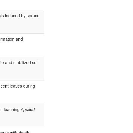
cts induced by spruce
ormation and
le and stabilized soil
cent leaves during
nt leaching
Applied
verse with depth