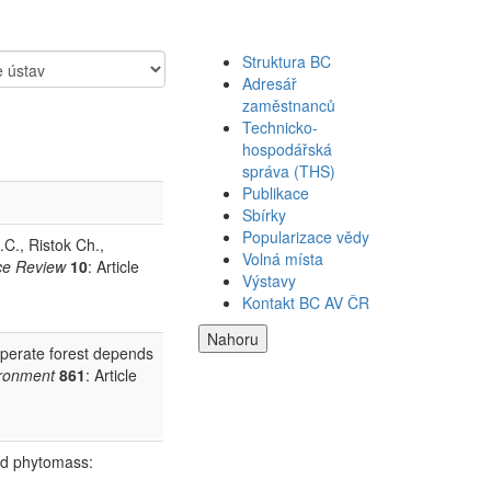
Struktura BC
Adresář
zaměstnanců
Technicko-
hospodářská
správa (THS)
Publikace
Sbírky
Popularizace vědy
.C., Ristok Ch.,
Volná místa
ce Review
10
: Article
Výstavy
Kontakt BC AV ČR
Nahoru
mperate forest depends
ironment
861
: Article
ead phytomass: