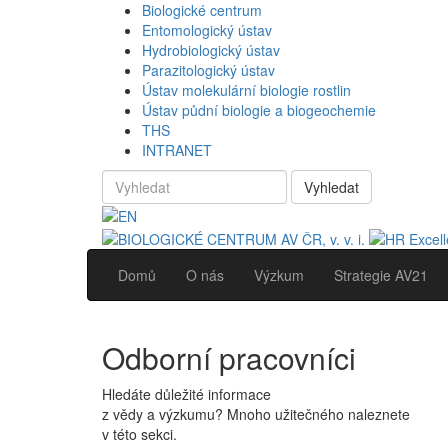
Biologické centrum
Entomologický ústav
Hydrobiologický ústav
Parazitologický ústav
Ústav molekulární biologie rostlin
Ústav půdní biologie a biogeochemie
THS
INTRANET
Vyhledat
Domů
O nás
Výzkum
Strategie AV21
Odborní pracovníci
Hledáte důležité informace
z vědy a výzkumu? Mnoho užitečného naleznete
v této sekci.