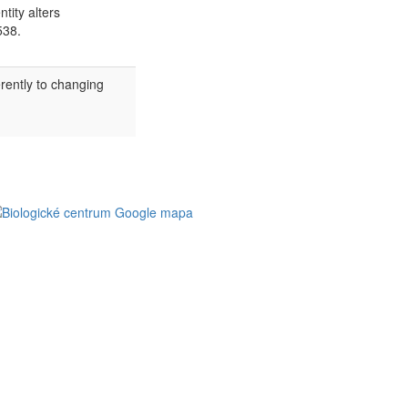
tity alters
538.
rently to changing