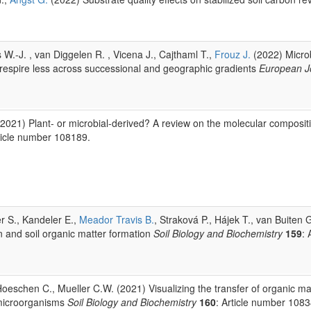
W.-J. , van Diggelen R. , Vicena J., Cajthaml T.,
Frouz J.
(2022) Microb
respire less across successional and geographic gradients
European Jo
2021) Plant- or microbial-derived? A review on the molecular compositio
ticle number 108189.
er S., Kandeler E.,
Meador Travis B.
, Straková P., Hájek T., van Buiten 
ion and soil organic matter formation
Soil Biology and Biochemistry
159
: 
 Hoeschen C., Mueller C.W. (2021) Visualizing the transfer of organic m
y microorganisms
Soil Biology and Biochemistry
160
: Article number 1083