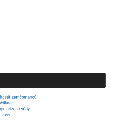
dresář zaměstnanců
blikace
pularizace vědy
stavy