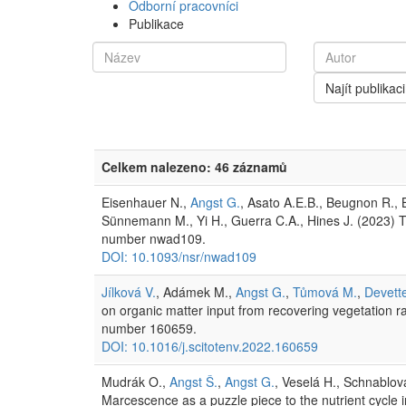
Odborní pracovníci
Publikace
Najít publikaci
Celkem nalezeno: 46 záznamů
Eisenhauer N.,
Angst G.
, Asato A.E.B., Beugnon R., 
Sünnemann M., Yi H., Guerra C.A., Hines J. (2023)
number nwad109.
DOI: 10.1093/nsr/nwad109
Jílková V.
, Adámek M.,
Angst G.
,
Tůmová M.
,
Devett
on organic matter input from recovering vegetation r
number 160659.
DOI: 10.1016/j.scitotenv.2022.160659
Mudrák O.,
Angst Š.
,
Angst G.
, Veselá H., Schnablov
Marcescence as a puzzle piece to the nutrient cycle