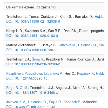
Celkem nalezeno: 55 záznamů
Trentelman J., Tomás-Cortázar J., Knorr S. , Barriales D.,
Hajduše
DOI: 10.1038/s41598-021-92538-9
Kamp H.D., Swanson K.A., Wei R.R., Dhal P.K., Dharanipragada R.
DOI: 10.1038/s41541-020-0183-8
Mateos-Hernández L., Defaye B.,
Vancová M.
,
Hajdušek O.
,
Šíma 
DOI: 10.1038/s41598-020-73077-1
Trentelman J.J.,
Šíma R.
, Krezdorn N., Tomás-Cortázar J., Barrial
DOI: 10.1038/s41598-020-76268-y
Pospíšilová Pospíšilová
,
Urbanová V.
, Hes O.,
Kopáček P.
,
Hajduše
DOI: 10.1128/IAI.00896-18
Rego R. O. M.
, Trentelman J.J., Anguita J., Nijhof A., Sprong H., 
DOI: 10.1186/s13071-019-3468-x
Jalovecká M.
,
Hajdušek O.
,
Sojka D.
,
Kopáček P.
, Malandrin L. (2
DOI: 10.3389/fcimb.2018.00248