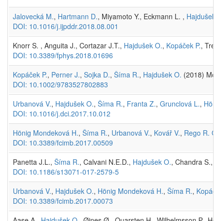
Jalovecká M.
,
Hartmann D.
, Miyamoto Y., Eckmann L. ,
Hajdušek 
DOI: 10.1016/j.ijpddr.2018.08.001
Knorr S. , Anguita J., Cortazar J.T.,
Hajdušek O.
,
Kopáček P.
, Tren
DOI: 10.3389/fphys.2018.01696
Kopáček P.
,
Perner J.
,
Sojka D.
,
Šíma R.
,
Hajdušek O.
(2018) Molec
DOI: 10.1002/9783527802883
Urbanová V.
,
Hajdušek O.
,
Šíma R.
,
Franta Z.
,
Grunclová L.
,
Höni
DOI: 10.1016/j.dci.2017.10.012
Hönig Mondeková H.
,
Šíma R.
,
Urbanová V.
,
Kovář V.
,
Rego R. O.
DOI: 10.3389/fcimb.2017.00509
Panetta J.L.,
Šíma R.
, Calvani N.E.D.,
Hajdušek O.
, Chandra S., P
DOI: 10.1186/s13071-017-2579-5
Urbanová V.
,
Hajdušek O.
,
Hönig Mondeková H.
,
Šíma R.
,
Kopáček
DOI: 10.3389/fcimb.2017.00073
Aase A.,
Hajdušek O.
, Øines Ø., Quarsten H., Wilhelmsson P., Hers