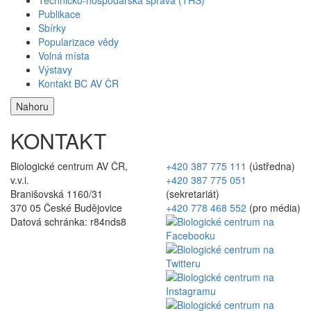
Publikace
Sbírky
Popularizace vědy
Volná místa
Výstavy
Kontakt BC AV ČR
Nahoru
KONTAKT
Biologické centrum AV ČR,
+420 387 775 111
(ústředna)
v.v.i.
+420 387 775 051
Branišovská 1160/31
(sekretariát)
370 05 České Budějovice
+420 778 468 552
(pro média)
Datová schránka: r84nds8