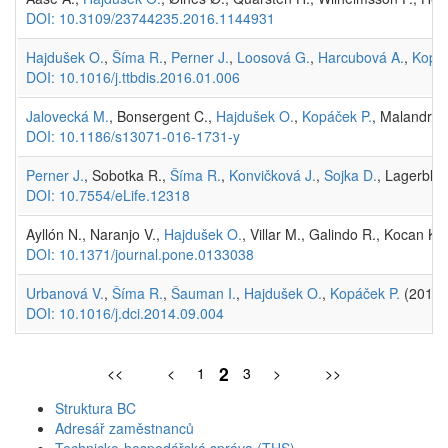
DOI: 10.3109/23744235.2016.1144931
Hajdušek O.
,
Šíma R.
,
Perner J.
,
Loosová G.
,
Harcubová A.
,
Kopáč
DOI: 10.1016/j.ttbdis.2016.01.006
Jalovecká M.
, Bonsergent C.,
Hajdušek O.
,
Kopáček P.
, Malandrin
DOI: 10.1186/s13071-016-1731-y
Perner J.
, Sobotka R.,
Šíma R.
,
Konvičková J.
,
Sojka D.
, Lagerblad
DOI: 10.7554/eLife.12318
Ayllón N., Naranjo V.,
Hajdušek O.
, Villar M., Galindo R., Kocan K.,
DOI: 10.1371/journal.pone.0133038
Urbanová V.
,
Šíma R.
,
Šauman I.
,
Hajdušek O.
,
Kopáček P.
(2015
DOI: 10.1016/j.dci.2014.09.004
2
<<
<
1
3
>
>>
Struktura BC
Adresář zaměstnanců
Technicko-hospodářská správa (THS)