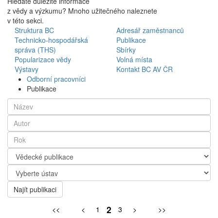
Hledáte důležité informace
z vědy a výzkumu? Mnoho užitečného naleznete
v této sekci.
Struktura BC
Adresář zaměstnanců
Technicko-hospodářská
Publikace
správa (THS)
Sbírky
Popularizace vědy
Volná místa
Výstavy
Kontakt BC AV ČR
Odborní pracovníci
Publikace
Najít publikaci
2
<<
<
1
3
>
>>