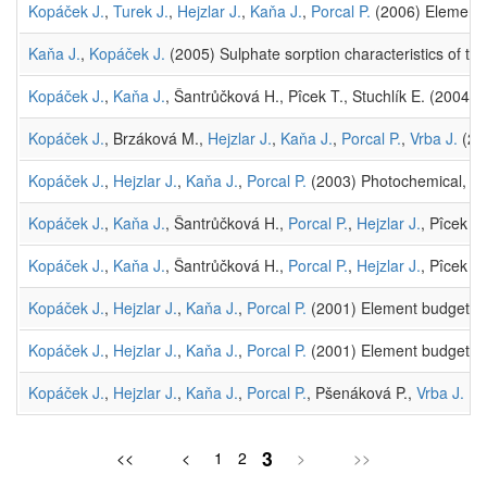
Kopáček J.
,
Turek J.
,
Hejzlar J.
,
Kaňa J.
,
Porcal P.
(2006) Element f
Kaňa J.
,
Kopáček J.
(2005) Sulphate sorption characteristics of th
Kopáček J.
,
Kaňa J.
, Šantrůčková H., Pîcek T., Stuchlík E. (2004) 
Kopáček J.
, Brzáková M.,
Hejzlar J.
,
Kaňa J.
,
Porcal P.
,
Vrba J.
(200
Kopáček J.
,
Hejzlar J.
,
Kaňa J.
,
Porcal P.
(2003) Photochemical, chem
Kopáček J.
,
Kaňa J.
, Šantrůčková H.,
Porcal P.
,
Hejzlar J.
, Pîcek T.
Kopáček J.
,
Kaňa J.
, Šantrůčková H.,
Porcal P.
,
Hejzlar J.
, Pîcek T
Kopáček J.
,
Hejzlar J.
,
Kaňa J.
,
Porcal P.
(2001) Element budgets in
Kopáček J.
,
Hejzlar J.
,
Kaňa J.
,
Porcal P.
(2001) Element budgets in
Kopáček J.
,
Hejzlar J.
,
Kaňa J.
,
Porcal P.
, Pšenáková P.,
Vrba J.
(20
3
<<
<
1
2
>
>>