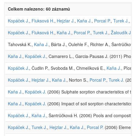
Celkem nalezeno: 60 záznamů
Kopáček J.
,
Fluksová H.
,
Hejzlar J.
,
Kaňa J.
,
Porcal P.
,
Turek J.
,
Ža
Kopáček J.
,
Fluksová H.
,
Kaňa J.
,
Porcal P.
,
Turek J.
,
Žaloudík J.
(
Tahovská K.,
Kaňa J.
, Bárta J., Oulehle F., Richter A., Šantrůčkov
Kaňa J.
,
Kopáček J.
, Camarero L., Garcia-Pausas J. (2011) Phosph
Kopáček J.
, Čudlin P., Svoboda M., Chmelíková E.,
Kaňa J.
, Pîcek
Kopáček J.
,
Hejzlar J.
,
Kaňa J.
, Norton S.,
Porcal P.
,
Turek J.
(2009)
Kaňa J.
,
Kopáček J.
(2006) Sulphate sorption characteristics of th
Kaňa J.
,
Kopáček J.
(2006) Impact of soil sorption characteristic
Kopáček J.
,
Kaňa J.
, Šantrůčková H. (2006) Pools and composition 
Kopáček J.
,
Turek J.
,
Hejzlar J.
,
Kaňa J.
,
Porcal P.
(2006) Element f