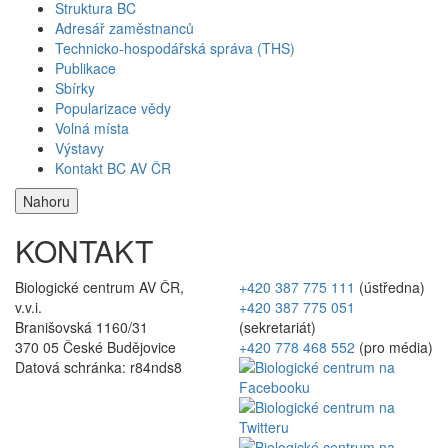
Struktura BC
Adresář zaměstnanců
Technicko-hospodářská správa (THS)
Publikace
Sbírky
Popularizace vědy
Volná místa
Výstavy
Kontakt BC AV ČR
Nahoru
KONTAKT
Biologické centrum AV ČR,
+420 387 775 111
(ústředna)
v.v.i.
+420 387 775 051
Branišovská 1160/31
(sekretariát)
370 05 České Budějovice
+420 778 468 552
(pro média)
Datová schránka: r84nds8