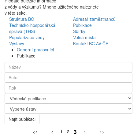
Hledáte důležité informace
z vědy a výzkumu? Mnoho užitečného naleznete
v této sekci.
Struktura BC
Adresář zaměstnanců
Technicko-hospodářská
Publikace
správa (THS)
Sbírky
Popularizace vědy
Volná místa
Výstavy
Kontakt BC AV ČR
Odborní pracovníci
Publikace
Najít publikaci
3
<<
<
1
2
>
>>