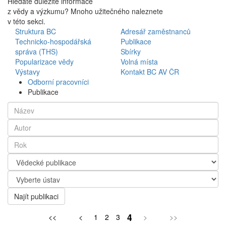
Hledáte důležité informace
z vědy a výzkumu? Mnoho užitečného naleznete
v této sekci.
Struktura BC
Adresář zaměstnanců
Technicko-hospodářská
Publikace
správa (THS)
Sbírky
Popularizace vědy
Volná místa
Výstavy
Kontakt BC AV ČR
Odborní pracovníci
Publikace
Najít publikaci
4
<<
<
1
2
3
>
>>