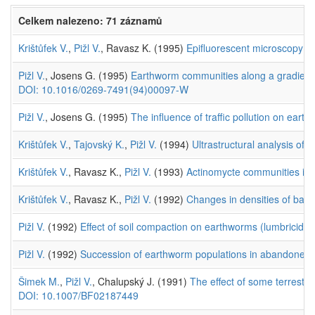
Celkem nalezeno: 71 záznamů
Krištůfek V.
,
Pižl V.
, Ravasz K. (1995)
Epifluorescent microscopy of 
Pižl V.
, Josens G. (1995)
Earthworm communities along a gradient 
DOI: 10.1016/0269-7491(94)00097-W
Pižl V.
, Josens G. (1995)
The influence of traffic pollution on ear
Krištůfek V.
,
Tajovský K.
,
Pižl V.
(1994)
Ultrastructural analysis of 
Krištůfek V.
, Ravasz K.,
Pižl V.
(1993)
Actinomycte communities in 
Krištůfek V.
, Ravasz K.,
Pižl V.
(1992)
Changes in densities of bact
Pižl V.
(1992)
Effect of soil compaction on earthworms (lumbricidae)
Pižl V.
(1992)
Succession of earthworm populations in abandoned f
Šimek M.
,
Pižl V.
, Chalupský J. (1991)
The effect of some terrestria
DOI: 10.1007/BF02187449