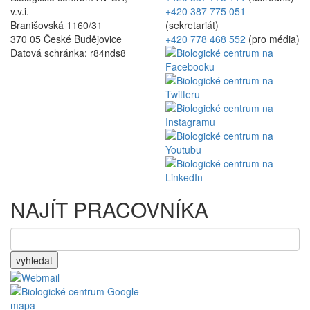
v.v.i.
+420 387 775 051
Branišovská 1160/31
(sekretariát)
370 05 České Budějovice
+420 778 468 552
(pro média)
Datová schránka: r84nds8
NAJÍT PRACOVNÍKA
vyhledat