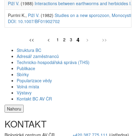
Pižl V.
(1988)
Interactions between earthworms and herbicides I. To
Purrini K.,
Pižl V.
(1982)
Studies on a new sporozoon, Monocystis n.
DOI: 10.1007/BF01902702
4
<<
<
1
2
3
>
>>
Struktura BC
Adresář zaměstnanců
Technicko-hospodářská správa (THS)
Publikace
Sbírky
Popularizace vědy
Volná místa
Výstavy
Kontakt BC AV ČR
Nahoru
KONTAKT
Biologické centrum AV ČR,
+420 387 775 111
(ústředna)