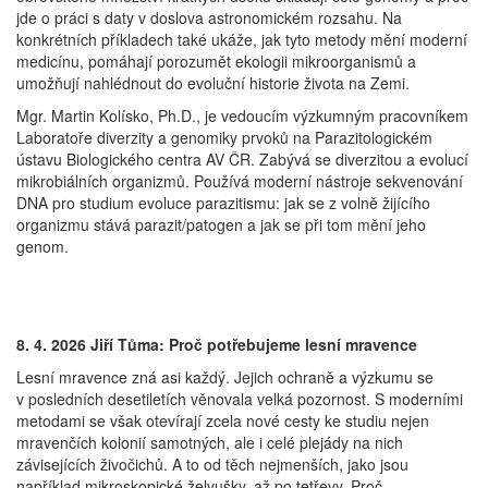
jde o práci s daty v doslova astronomickém rozsahu. Na
konkrétních příkladech také ukáže, jak tyto metody mění moderní
medicínu, pomáhají porozumět ekologii mikroorganismů a
umožňují nahlédnout do evoluční historie života na Zemi.
Mgr. Martin Kolísko, Ph.D., je vedoucím výzkumným pracovníkem
Laboratoře diverzity a genomiky prvoků na Parazitologickém
ústavu Biologického centra AV ČR. Zabývá se diverzitou a evolucí
mikrobiálních organizmů. Používá moderní nástroje sekvenování
DNA pro studium evoluce parazitismu: jak se z volně žijícího
organizmu stává parazit/patogen a jak se při tom mění jeho
genom.
8. 4. 2026 Jiří Tůma:
Proč potřebujeme lesní mravence
Lesní mravence zná asi každý. Jejich ochraně a výzkumu se
v posledních desetiletích věnovala velká pozornost. S moderními
metodami se však otevírají zcela nové cesty ke studiu nejen
mravenčích kolonií samotných, ale i celé plejády na nich
závisejících živočichů. A to od těch nejmenších, jako jsou
například mikroskopické želvušky, až po tetřevy. Proč