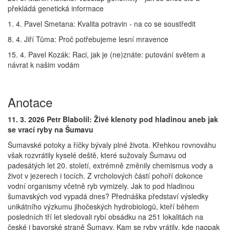
překládá genetická informace
1. 4. Pavel Smetana: Kvalita potravin - na co se soustředit
8. 4. Jiří Tůma: Proč potřebujeme lesní mravence
15. 4. Pavel Kozák: Raci, jak je (ne)znáte: putování světem a
návrat k našim vodám
Anotace
11. 3. 2026 Petr Blabolil:
Živé klenoty pod hladinou aneb jak
se vrací ryby na Šumavu
Šumavské potoky a říčky bývaly plné života. Křehkou rovnováhu
však rozvrátily kyselé deště, které sužovaly Šumavu od
padesátých let 20. století, extrémně změnily chemismus vody a
život v jezerech i tocích. Z vrcholových částí pohoří dokonce
vodní organismy včetně ryb vymizely. Jak to pod hladinou
šumavských vod vypadá dnes? Přednáška představí výsledky
unikátního výzkumu jihočeských hydrobiologů, kteří během
posledních tří let sledovali rybí obsádku na 251 lokalitách na
české i bavorské straně Šumavy. Kam se ryby vrátily, kde naopak