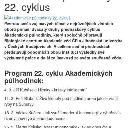
22. cyklus
Pestrou směs zajímavých témat z nejrůznějších vědních
oborů přináší dvacátý druhý přednáškový cyklus
Akademické půlhodinky, který společně připravují
Biologické centrum Akademie věd ČR a Jihočeská univerzita
v Českých Budějovicích. V celkem sedmi přednáškách
představují odborníci z obou institucí výsledky své
výzkumné práce a další zajímavosti ze světa současné vědy.
Program 22. cyklu Akademických
půlhodinek:
4. 3. Jiří Kubásek: Hlenky - krásky inteligentní
11. 3. Petr Blabolil: Živé klenoty pod hladinou aneb jak se vrací
ryby na Šumavu
18. 3. Václav Kučera: Jak využít moderní technologii v rybářství -
řízený chov ryb a jeho budoucnost
25. 3. Martin Kolísko: Vzestup genomiky - jak se dnes čte a