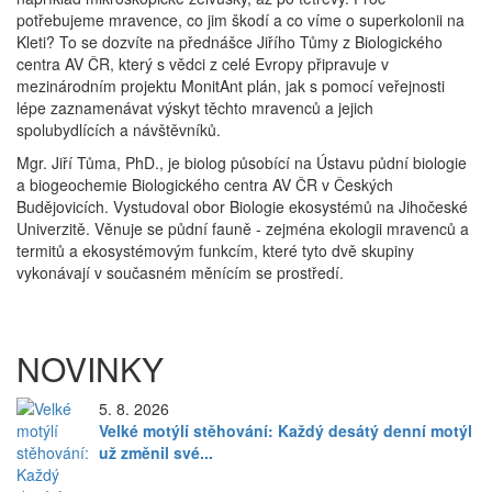
potřebujeme mravence, co jim škodí a co víme o superkolonii na
Kleti? To se dozvíte na přednášce Jiřího Tůmy z Biologického
centra AV ČR, který s vědci z celé Evropy připravuje v
mezinárodním projektu MonitAnt plán, jak s pomocí veřejnosti
lépe zaznamenávat výskyt těchto mravenců a jejich
spolubydlících a návštěvníků.
Mgr. Jiří Tůma, PhD., je biolog působící na Ústavu půdní biologie
a biogeochemie Biologického centra AV ČR v Českých
Budějovicích. Vystudoval obor Biologie ekosystémů na Jihočeské
Univerzitě. Věnuje se půdní fauně - zejména ekologii mravenců a
termitů a ekosystémovým funkcím, které tyto dvě skupiny
vykonávají v současném měnícím se prostředí.
NOVINKY
5. 8. 2026
Velké motýlí stěhování: Každý desátý denní motýl
už změnil své...