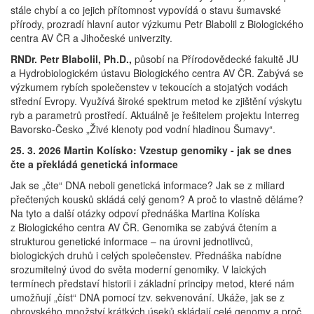
stále chybí a co jejich přítomnost vypovídá o stavu šumavské
přírody, prozradí hlavní autor výzkumu Petr Blabolil z Biologického
centra AV ČR a Jihočeské univerzity.
RNDr. Petr Blabolil, Ph.D.,
působí na Přírodovědecké fakultě JU
a Hydrobiologickém ústavu Biologického centra AV ČR. Zabývá se
výzkumem rybích společenstev v tekoucích a stojatých vodách
střední Evropy. Využívá široké spektrum metod ke zjištění výskytu
ryb a parametrů prostředí. Aktuálně je řešitelem projektu Interreg
Bavorsko-Česko „Živé klenoty pod vodní hladinou Šumavy“.
25. 3. 2026 Martin Kolísko: Vzestup genomiky - jak se dnes
čte a překládá genetická informace
Jak se „čte“ DNA neboli genetická informace? Jak se z miliard
přečtených kousků skládá celý genom? A proč to vlastně děláme?
Na tyto a další otázky odpoví přednáška Martina Kolíska
z Biologického centra AV ČR. Genomika se zabývá čtením a
strukturou genetické informace – na úrovni jednotlivců,
biologických druhů i celých společenstev. Přednáška nabídne
srozumitelný úvod do světa moderní genomiky. V laických
termínech představí historii i základní principy metod, které nám
umožňují „číst“ DNA pomocí tzv. sekvenování. Ukáže, jak se z
obrovského množství krátkých úseků skládají celé genomy a proč