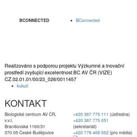
BCONNECTED
BConnected
Realizováno s podporou projektu Výzkumné a inovační
prostředí zvyšující excelentnost BC AV ČR (VIZE)
CZ.02.01.01/00/23_026/0011457
kukuč
KONTAKT
Biologické centrum AV ČR,
+420 387 775 111
(ústředna)
v.v.i.
+420 387 775 051
Branišovská 1160/31
(sekretariát)
370 05 České Budějovice
+420 778 468 552
(pro média)