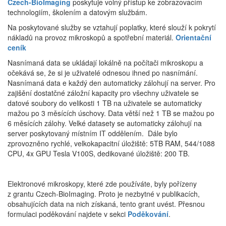
Czech-BioImaging
poskytuje volný přístup ke zobrazovacím
technologiím, školením a datovým službám.
Na poskytované služby se vztahují poplatky, které slouží k pokrytí
nákladů na provoz mikroskopů a spotřební materiál.
Orientační
ceník
Nasnímaná data se ukládají lokálně na počítači mikroskopu a
očekává se, že si je uživatelé odnesou ihned po nasnímání.
Nasnímaná data e každý den automaticky zálohují na server. Pro
zajišění dostatčné záložní kapacity pro všechny uživatele se
datové soubory do velikosti 1 TB na uživatele se automaticky
mažou po 3 měsících úschovy. Data větší než 1 TB se mažou po
6 měsících zálohy. Velké datasety se automaticky zálohují na
server poskytovaný místním IT oddělením. Dále bylo
zprovozněno rychlé, velkokapacitní úložiště: 5TB RAM, 544/1088
CPU, 4x GPU Tesla V100S, dedikované úložiště: 200 TB.
Elektronové mikroskopy, které zde používáte, byly pořízeny
z grantu Czech‑BioImaging. Proto je nezbytné v publikacích,
obsahujících data na nich získaná, tento grant uvést. Přesnou
formulaci poděkování najdete v sekci
Poděkování
.