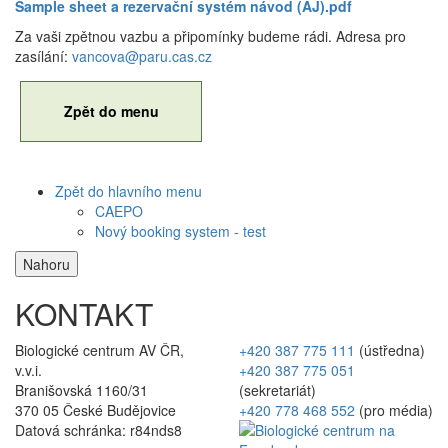
Sample sheet a rezervační systém návod (AJ).pdf
Za vaši zpětnou vazbu a připomínky budeme rádi. Adresa pro
zasílání:
vancova@paru.cas.cz
Zpět do menu
Zpět do hlavního menu
CAEPO
Nový booking system - test
Nahoru
KONTAKT
Biologické centrum AV ČR,
+420 387 775 111
(ústředna)
v.v.i.
+420 387 775 051
Branišovská 1160/31
(sekretariát)
370 05 České Budějovice
+420 778 468 552
(pro média)
Datová schránka: r84nds8