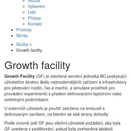
Služby
Vybavení
Lidé
Přístup
Kontakt
Přístroje
Sbírky
Služby
>
Growth facility
Growth facility
Growth Facility
(GF) je otevřená servisní jednotka BC poskytující
uživatelům širokou škálu nejmodernějších zařízení a infrastruktury
pro pěstování rostlin, řas a mechů; a simulace prostředí pro
provádění experimentů s předem definovanými teplotními nebo
světelnými podmínkami.
U externích uživatelů je použití založeno na smlouvě s
definovaným ceníkem, na kterém se obě strany dohodly.
Podle úrovně úsilí GF jsou všichni uživatelé požádáni, aby byla
GF uvedena v poděkování, pokud byla zveřejněna jakákoli