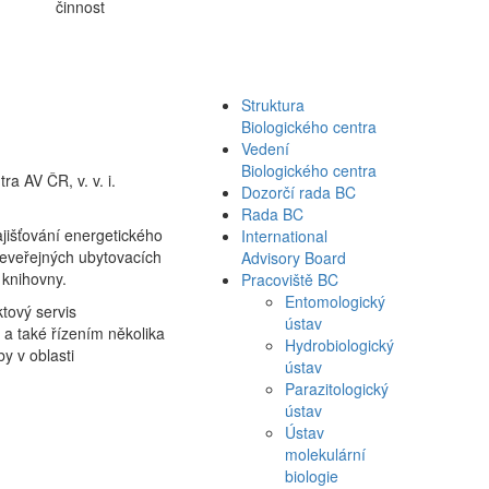
činnost
Struktura
Biologického centra
Vedení
Biologického centra
a AV ČR, v. v. i.
Dozorčí rada BC
Rada BC
jišťování energetického
International
neveřejných ubytovacích
Advisory Board
 knihovny.
Pracoviště BC
Entomologický
tový servis
ústav
a také řízením několika
Hydrobiologický
y v oblasti
ústav
Parazitologický
ústav
Ústav
molekulární
biologie