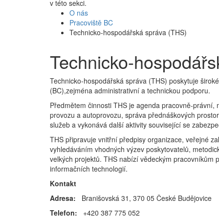
v této sekci.
O nás
Pracoviště BC
Technicko-hospodářská správa (THS)
Technicko-hospodářs
Technicko-hospodářská správa (THS) poskytuje široké 
(BC),zejména administrativní a technickou podporu.
Předmětem činnosti THS je agenda pracovně-právní, mz
provozu a autoprovozu, správa přednáškových prostor 
služeb a vykonává další aktivity související se zabez
THS připravuje vnitřní předpisy organizace, veřejné za
vyhledáváním vhodných výzev poskytovatelů, metodick
velkých projektů. THS nabízí vědeckým pracovníkům pom
informačních technologií.
Kontakt
Adresa:
Branišovská 31, 370 05 České Budějovice
Telefon:
+420 387 775 052