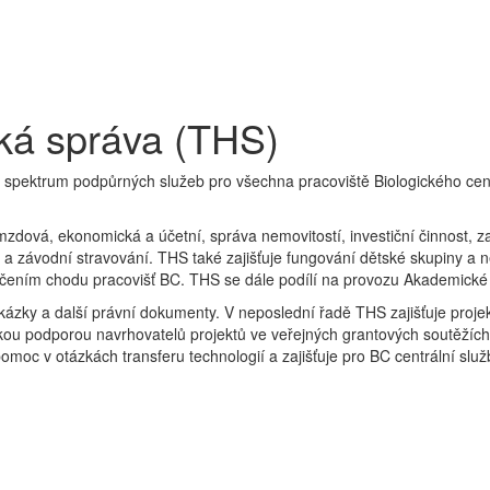
ká správa (THS)
spektrum podpůrných služeb pro všechna pracoviště Biologického centr
dová, ekonomická a účetní, správa nemovitostí, investiční činnost, za
a závodní stravování. THS také zajišťuje fungování dětské skupiny a 
pečením chodu pracovišť BC. THS se dále podílí na provozu Akademické
kázky a další právní dokumenty. V neposlední řadě THS zajišťuje projek
ou podporou navrhovatelů projektů ve veřejných grantových soutěžích 
oc v otázkách transferu technologií a zajišťuje pro BC centrální služb