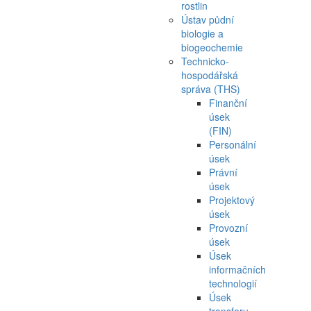
rostlin
Ústav půdní
biologie a
biogeochemie
Technicko-
hospodářská
správa (THS)
Finanční
úsek
(FIN)
Personální
úsek
Právní
úsek
Projektový
úsek
Provozní
úsek
Úsek
informačních
technologií
Úsek
transferu