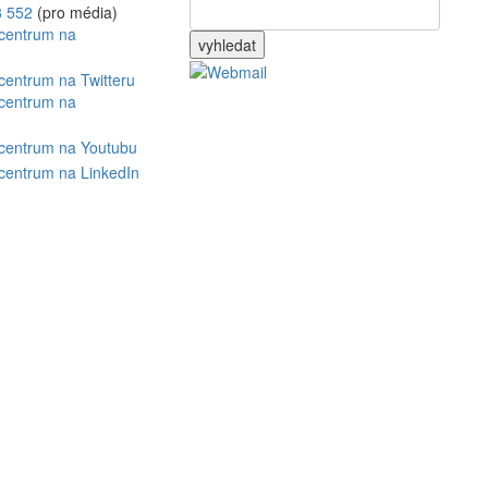
8 552
(pro média)
vyhledat