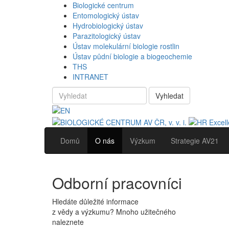
Biologické centrum
Entomologický ústav
Hydrobiologický ústav
Parazitologický ústav
Ústav molekulární biologie rostlin
Ústav půdní biologie a biogeochemie
THS
INTRANET
Vyhledat
Domů
O nás
Výzkum
Strategie AV21
Odborní pracovníci
Hledáte důležité informace
z vědy a výzkumu? Mnoho užitečného
naleznete