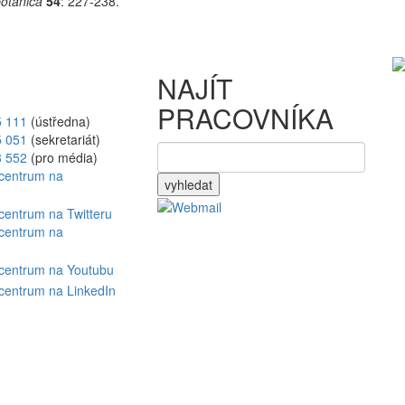
otanica
54
: 227-238.
NAJÍT
PRACOVNÍKA
5 111
(ústředna)
5 051
(sekretariát)
8 552
(pro média)
vyhledat