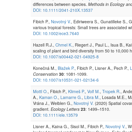
differences between species.
Methods in Ecology and
DOI: 10.1111/2041-210X.13537
Fibich P.,
Novotný V.
, Ediriweera S., Gunatilleke S., 
various tropical forests: Small trees are associated wi
DOI: 10.1002/ece3.7640
Hazell R.J.,
Chmel K.
, Riegert J., Paul L., Isua B., 
scaling of plant and bird diversity from 50 to 10,000 h
DOI: 10.1007/s00442-021-04925-8
Konečná M.,
Blažek P.
, Fibich P., Lisner A., Pech P.,
L
Conservation
30
: 1081-1099.
DOI: 10.1007/s10531-021-02134-6
Mottl O.
, Fibich P.,
Klimeš P.
,
Volf M.
,
Tropek R.
, Ande
A.,
Kaman O.
,
Lamarre G.
,
Libra M.
, Losada M.E., M
Vrána J., Weiblen G.,
Novotný V.
(2020) Spatial covar
gradient.
Ecology Letters
23
: 1499–1510.
DOI: 10.1111/ele.13579
Lisner A., Kaina G., Sisol M., Fibich P.,
Novotný V.
, W