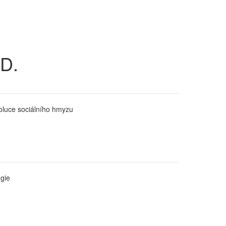
.D.
oluce sociálního hmyzu
ogie