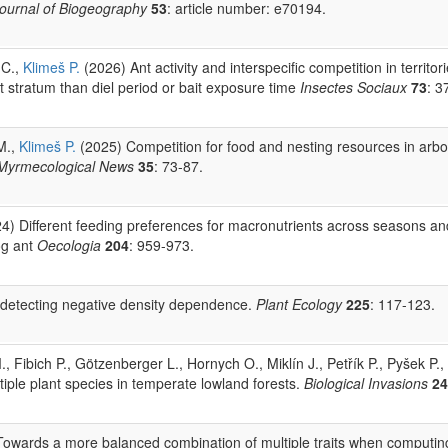
ournal of Biogeography
53
: article number: e70194.
l C.,
Klimeš P.
(2026) Ant activity and interspecific competition in territori
t stratum than diel period or bait exposure time
Insectes Sociaux
73
: 3
 M.,
Klimeš P.
(2025) Competition for food and nesting resources in arb
Myrmecological News
35
: 73-87.
4) Different feeding preferences for macronutrients across seasons and
bog ant
Oecologia
204
: 959-973.
n detecting negative density dependence.
Plant Ecology
225
: 117-123.
., Fibich P., Götzenberger L., Hornych O., Miklín J., Petřík P., Pyšek P.,
iple plant species in temperate lowland forests.
Biological Invasions
24
 Towards a more balanced combination of multiple traits when computing