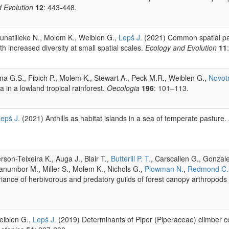
 Evolution
12
: 443-448.
Gunatilleke N., Molem K., Weiblen G.,
Lepš J.
(2021) Common spatial pat
th increased diversity at small spatial scales.
Ecology and Evolution
11
Kaina G.S., Fibich P., Molem K., Stewart A., Peck M.R., Weiblen G.,
Novot
a in a lowland tropical rainforest.
Oecologia
196
: 101–113.
epš J.
(2021) Anthills as habitat islands in a sea of temperate pasture.
rson-Teixeira K., Auga J., Blair T.,
Butterill P. T.
, Carscallen G., Gonza
anumbor M., Miller S., Molem K., Nichols G.,
Plowman N.
,
Redmond C.
iance of herbivorous and predatory guilds of forest canopy arthropods a
eiblen G.,
Lepš J.
(2019) Determinants of Piper (Piperaceae) climber c