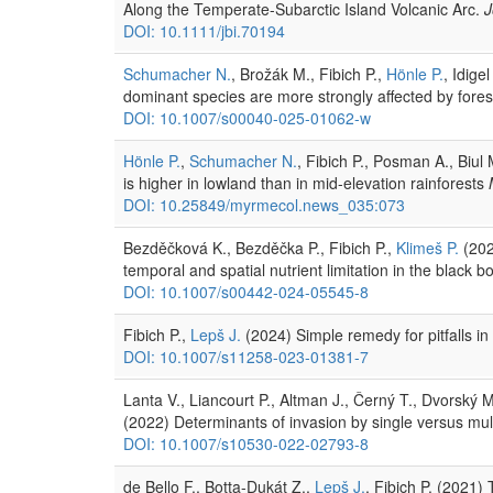
Along the Temperate-Subarctic Island Volcanic Arc.
J
DOI: 10.1111/jbi.70194
Schumacher N.
, Brožák M., Fibich P.,
Hönle P.
, Idige
dominant species are more strongly affected by fores
DOI: 10.1007/s00040-025-01062-w
Hönle P.
,
Schumacher N.
, Fibich P., Posman A., Biul
is higher in lowland than in mid-elevation rainforests
DOI: 10.25849/myrmecol.news_035:073
Bezděčková K., Bezděčka P., Fibich P.,
Klimeš P.
(202
temporal and spatial nutrient limitation in the black 
DOI: 10.1007/s00442-024-05545-8
Fibich P.,
Lepš J.
(2024) Simple remedy for pitfalls i
DOI: 10.1007/s11258-023-01381-7
Lanta V., Liancourt P., Altman J., Černý T., Dvorský M
(2022) Determinants of invasion by single versus mult
DOI: 10.1007/s10530-022-02793-8
de Bello F., Botta-Dukát Z.,
Lepš J.
, Fibich P. (2021)