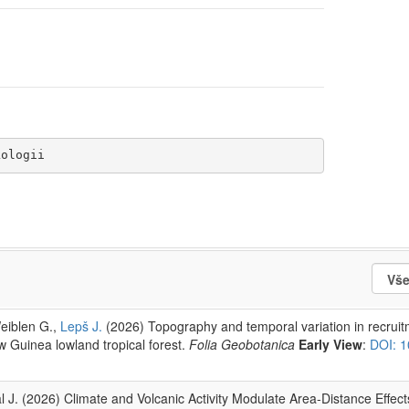
kologii
eiblen G.,
Lepš J.
(2026) Topography and temporal variation in recrui
w Guinea lowland tropical forest.
Folia Geobotanica
Early View
:
DOI: 1
al J. (2026) Climate and Volcanic Activity Modulate Area-Distance Effect