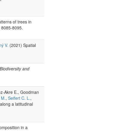
terns of trees in
: 8085-8095.
ný V.
(2021) Spatial
Biodiversity and
lez-Akre E., Goodman
 M.
,
Seifert C. L.
,
long a latitudinal
omposition in a