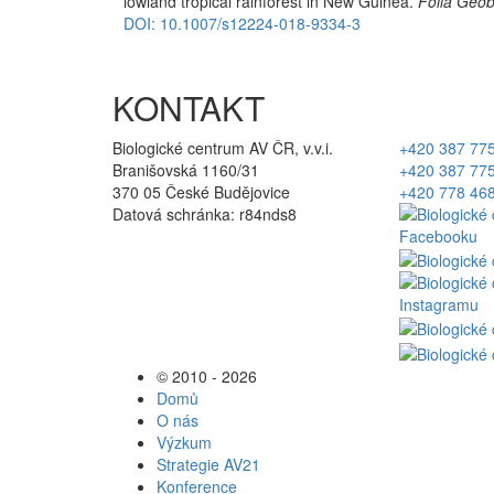
lowland tropical rainforest in New Guinea.
Folia Geob
DOI: 10.1007/s12224-018-9334-3
KONTAKT
Biologické centrum AV ČR, v.v.i.
+420 387 77
Branišovská 1160/31
+420 387 77
370 05 České Budějovice
+420 778 46
Datová schránka: r84nds8
© 2010 - 2026
Domů
O nás
Výzkum
Strategie AV21
Konference