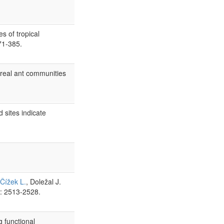
es of tropical
71-385.
oreal ant communities
 sites indicate
Čížek L.
, Doležal J.
: 2513-2528.
 functional