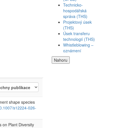
Technicko-
hospodářská
správa (THS)
Projektový úsek
(THS)
Úsek transferu
technologií (THS)
Whistleblowing –
oznámení
Nahoru
tment shape species
0.1007/s12224-026-
s on Plant Diversity