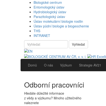
Biologické centrum
Entomologický ústav
Hydrobiologický ústav
Parazitologický ústav
Ústav molekulární biologie rostlin
Ústav půdní biologie a biogeochemie
THS
INTRANET
Vyhledat
Domů
O nás
Výzkum
Strategie AV21
Odborní pracovníci
Hledáte důležité informace
z vědy a výzkumu? Mnoho užitečného
naleznete