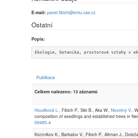
E-mail:
pavel.fibich@entu.cas.cz
Ostatní
Popis:
Ekologie, botanika, prostorové vztahy v e
Publikace
Celkem nalezeno: 13 záznamů
Houdková L.
, Fibich P., Siki B., Aka W.,
Novotný V.
, W
composition of seedlings and established trees in Ne
09485-4
Korznikov K., Barkalov V., Fibich P., Altman J., Dolež