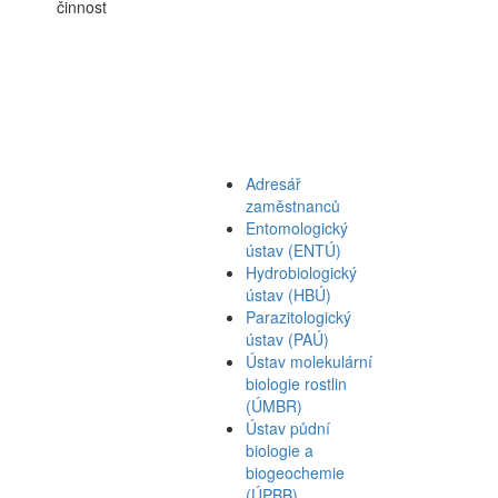
činnost
Adresář
zaměstnanců
Entomologický
ústav (ENTÚ)
Hydrobiologický
ústav (HBÚ)
Parazitologický
ústav (PAÚ)
Ústav molekulární
biologie rostlin
(ÚMBR)
Ústav půdní
biologie a
biogeochemie
(ÚPBB)