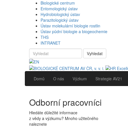
Biologické centrum
Entomologický ústav
Hydrobiologický ústav
Parazitologický ústav
Ústav molekulární biologie rostlin
Ústav půdní biologie a biogeochemie
THS
INTRANET
Vyhledat
Domů
O nás
Výzkum
Strategie AV21
Odborní pracovníci
Hledáte důležité informace
z vědy a výzkumu? Mnoho užitečného
naleznete