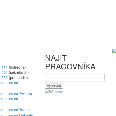
NAJÍT
PRACOVNÍKA
5 111
(ústředna)
5 051
(sekretariát)
8 552
(pro média)
vyhledat