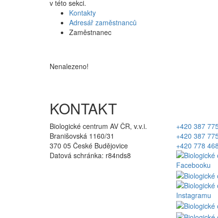
v této sekci.
Kontakty
Adresář zaměstnanců
Zaměstnanec
Nenalezeno!
KONTAKT
Biologické centrum AV ČR, v.v.i.
+420 387 77
Branišovská 1160/31
+420 387 77
370 05 České Budějovice
+420 778 46
Datová schránka: r84nds8