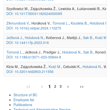
Szydłowicz M., Zajączkowska Ž., Lewicka A., Łukianowski B., Kam
DOI: 10.1017/S003118202400009X
Zikmundová V.
, Horáková V.,
Tůmová L.
,
Koudela B.
,
Holubová N.
DOI: 10.1016/j.vetpar.2024.110275
Ježková J.
,
Holubová N.
, Kvičerová J., Matějů J.,
Sak B.
,
Kváč M.
(
DOI: 10.14411/fp.2023.016
Tůmová L.
, Ježková J., Prediger J.,
Holubová N.
,
Sak B.
, Konečný
DOI: 10.1186/s13071-023-05844-8
Kicia M., Zajączkowska Ž.,
Kváč M.
, Cebulski K.,
Holubová N.
, Wen
DOI: 10.3201/eid2803.211556
1
<<
<
2
3
>
>>
Structure of BC
Employee list
Publications
Technical and Administrative Service