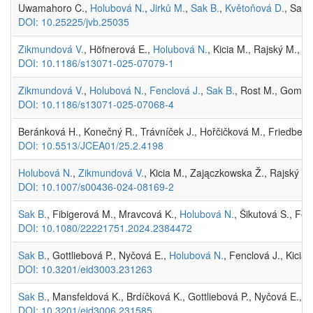
Uwamahoro C.,
Holubová N.
,
Jirků M.
,
Sak B.
,
Květoňová D.
, Sama
DOI: 10.25225/jvb.25035
Zikmundová V.
, Höfnerová E.,
Holubová N.
, Kicia M., Rajský M., B
DOI: 10.1186/s13071-025-07079-1
Zikmundová V.
,
Holubová N.
,
Fenclová J.
,
Sak B.
, Rost M., Gomułk
DOI: 10.1186/s13071-025-07068-4
Beránková H., Konečný R., Trávníček J., Hořčičková M., Friedberg
DOI: 10.5513/JCEA01/25.2.4198
Holubová N.
,
Zikmundová V.
, Kicia M., Zajączkowska Ž., Rajský M
DOI: 10.1007/s00436-024-08169-2
Sak B.
, Fibigerová M., Mravcová K.,
Holubová N.
, Šikutová S., Fen
DOI: 10.1080/22221751.2024.2384472
Sak B.
, Gottliebová P., Nyčová E.,
Holubová N.
, Fenclová J., Kicia
DOI: 10.3201/eid3003.231263
Sak B.
, Mansfeldová K., Brdíčková K., Gottliebová P., Nyčová E.,
H
DOI: 10.3201/eid3006.231585