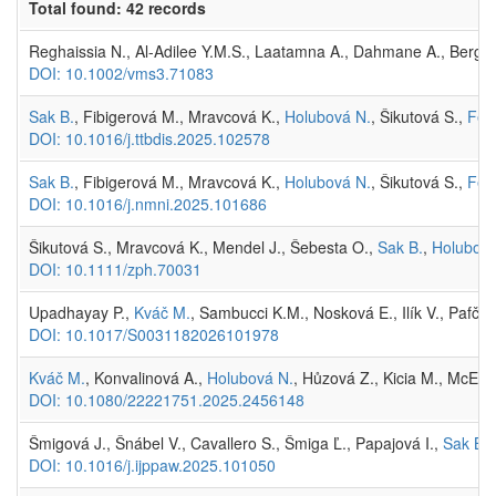
Total found: 42 records
Reghaissia N., Al-Adilee Y.M.S., Laatamna A., Dahmane A., Berghich
DOI: 10.1002/vms3.71083
Sak B.
, Fibigerová M., Mravcová K.,
Holubová N.
, Šikutová S.,
Fen
DOI: 10.1016/j.ttbdis.2025.102578
Sak B.
, Fibigerová M., Mravcová K.,
Holubová N.
, Šikutová S.,
Fen
DOI: 10.1016/j.nmni.2025.101686
Šikutová S., Mravcová K., Mendel J., Šebesta O.,
Sak B.
,
Holubová
DOI: 10.1111/zph.70031
Upadhayay P.,
Kváč M.
, Sambucci K.M., Nosková E., Ilík V., Pafčo 
DOI: 10.1017/S0031182026101978
Kváč M.
, Konvalinová A.,
Holubová N.
, Hůzová Z., Kicia M., McEvo
DOI: 10.1080/22221751.2025.2456148
Šmigová J., Šnábel V., Cavallero S., Šmiga Ľ., Papajová I.,
Sak B.
DOI: 10.1016/j.ijppaw.2025.101050