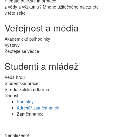
Hledáte důležité informace
z vědy a výzkumu? Mnoho užitečného naleznete
v této sekci.
Veřejnost a média
Akademické půlhodinky
Výstavy
Zeptejte se vědce
Studenti a mládež
Věda hrou
Studentské praxe
Středoškolská odborná
činnost
Kontakty
Adresář zaměstnanců
Zaměstnanec
Nenalezeno!