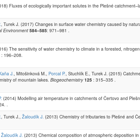
2018) Fluxes of ecologically important solutes in the Plešné catchment–
.
, Turek J. (2017) Changes in surface water chemistry caused by natura
al Environment
584–585
: 971–981 .
2016) The sensitivity of water chemistry to climate in a forested, nitrog
3
: 196–208.
Kaňa J.
, Mitošinková M.,
Porcal P.
, Stuchlík E., Turek J. (2015) Catch
emistry of mountain lakes.
Biogeochemistry
125
: 315–335 .
.
(2014) Modelling air temperature in catchments of Čertovo and Plešné
24. .
.
, Turek J.,
Žaloudík J.
(2013) Chemistry of tributaries to Plešné and Če
,
Žaloudík J.
(2013) Chemical composition of atmospheric deposition in