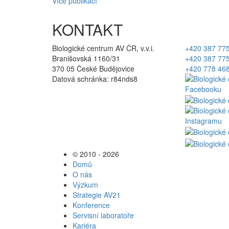
Více publikací
KONTAKT
Biologické centrum AV ČR, v.v.i.
+420 387 77
Branišovská 1160/31
+420 387 77
370 05 České Budějovice
+420 778 46
Datová schránka: r84nds8
© 2010 - 2026
Domů
O nás
Výzkum
Strategie AV21
Konference
Servisní laboratoře
Kariéra