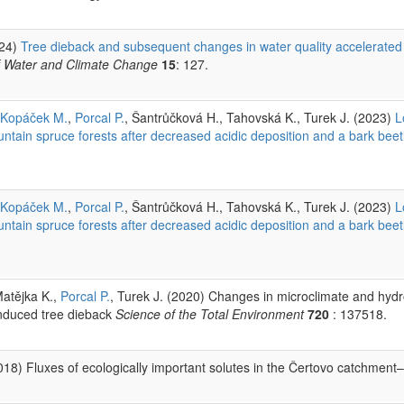
024)
Tree dieback and subsequent changes in water quality accelerated 
f Water and Climate Change
15
: 127.
Kopáček M.
,
Porcal P.
, Šantrůčková H., Tahovská K., Turek J. (2023)
L
tain spruce forests after decreased acidic deposition and a bark beet
Kopáček M.
,
Porcal P.
, Šantrůčková H., Tahovská K., Turek J. (2023)
L
tain spruce forests after decreased acidic deposition and a bark beet
Matějka K.,
Porcal P.
, Turek J. (2020) Changes in microclimate and hydr
induced tree dieback
Science of the Total Environment
720
: 137518.
2018) Fluxes of ecologically important solutes in the Čertovo catchment