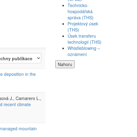
Technicko-
hospodářská
správa (THS)
Projektový úsek
(THS)
Úsek transferu
technologií (THS)
Whistleblowing –
oznámení
Nahoru
e deposition in the
osová J., Camarero L.,
d recent climate
 unmanaged mountain