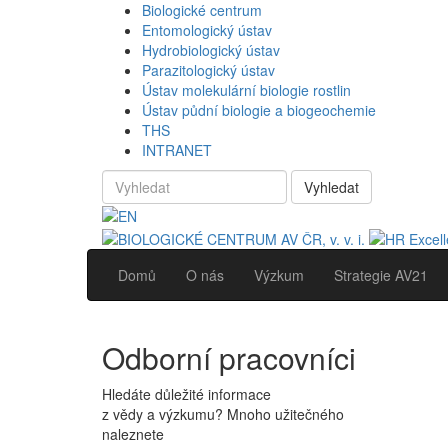
Biologické centrum
Entomologický ústav
Hydrobiologický ústav
Parazitologický ústav
Ústav molekulární biologie rostlin
Ústav půdní biologie a biogeochemie
THS
INTRANET
Vyhledat
Domů
O nás
Výzkum
Strategie AV21
Odborní pracovníci
Hledáte důležité informace
z vědy a výzkumu? Mnoho užitečného
naleznete