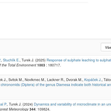
.
,
Stuchlík E.
, Turek J. (2025)
Response of sulphate leaching to sulphat
f the Total Environment
1003
: 180717.
urek J., Svitok M., Novikmec M., Lackner R., Dvorak M.,
Kopáček J.
, Tát
chironomids (Diptera) of the genus Diamesa indicate both historical an
al P.
, Turek J. (2024)
Dynamics and variability of microclimate in an
Forest Meteorology
344
: 109824.