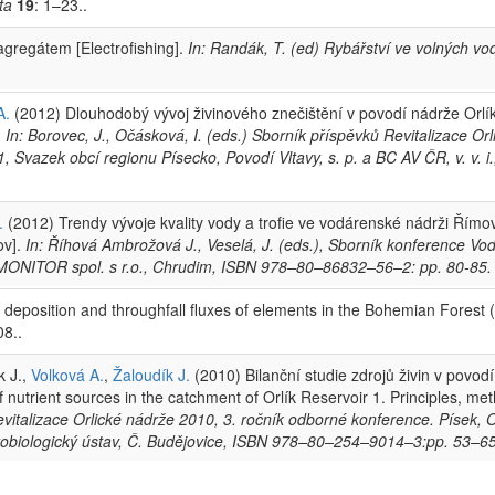
ta
19
: 1–23..
agregátem [Electrofishing].
In: Randák, T. (ed) Rybářství ve volných v
A.
(2012) Dlouhodobý vývoj živinového znečištění v povodí nádrže Orlík
.
In: Borovec, J., Očásková, I. (eds.) Sborník příspěvků Revitalizace Or
 Svazek obcí regionu Písecko, Povodí Vltavy, s. p. a BC AV ČR, v. v. i.
.
(2012) Trendy vývoje kvality vody a trofie ve vodárenské nádrži Římov
ov].
In: Říhová Ambrožová J., Veselá, J. (eds.), Sborník konference Vo
MONITOR spol. s r.o., Chrudim, ISBN 978–80–86832–56–2: pp. 80-85.
 deposition and throughfall fluxes of elements in the Bohemian Forest 
08..
k J.,
Volková A.
,
Žaloudík J.
(2010) Bilanční studie zdrojů živin v povodí
 nutrient sources in the catchment of Orlík Reservoir 1. Principles, met
evitalizace Orlické nádrže 2010, 3. ročník odborné konference. Písek,
drobiologický ústav, Č. Budějovice, ISBN 978–80–254–9014–3:pp. 53–65