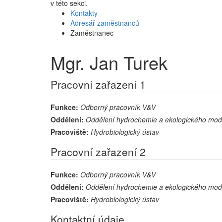
v této sekci.
Kontakty
Adresář zaměstnanců
Zaměstnanec
Mgr. Jan Turek
Pracovní zařazení 1
Funkce:
Odborný pracovník V&V
Oddělení:
Oddělení hydrochemie a ekologického mod
Pracoviště:
Hydrobiologický ústav
Pracovní zařazení 2
Funkce:
Odborný pracovník V&V
Oddělení:
Oddělení hydrochemie a ekologického mod
Pracoviště:
Hydrobiologický ústav
Kontaktní údaje