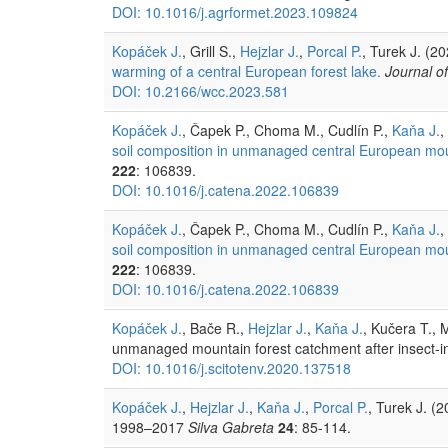
DOI: 10.1016/j.agrformet.2023.109824
Kopáček J.
, Grill S.,
Hejzlar J.
,
Porcal P.
, Turek J. (2
warming of a central European forest lake.
Journal o
DOI: 10.2166/wcc.2023.581
Kopáček J.
, Čapek P., Choma M., Cudlín P.,
Kaňa J.
,
soil composition in unmanaged central European moun
222
: 106839.
DOI: 10.1016/j.catena.2022.106839
Kopáček J.
, Čapek P., Choma M., Cudlín P.,
Kaňa J.
,
soil composition in unmanaged central European moun
222
: 106839.
DOI: 10.1016/j.catena.2022.106839
Kopáček J.
, Bače R.,
Hejzlar J.
,
Kaňa J.
, Kučera T., 
unmanaged mountain forest catchment after insect-
DOI: 10.1016/j.scitotenv.2020.137518
Kopáček J.
,
Hejzlar J.
,
Kaňa J.
,
Porcal P.
, Turek J. (
1998–2017
Silva Gabreta
24
: 85-114.