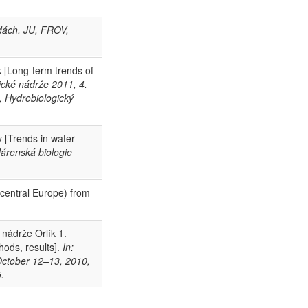
odách. JU, FROV,
 [Long-term trends of
lické nádrže 2011, 4.
, Hydrobiologický
 [Trends in water
dárenská biologie
(central Europe) from
 nádrže Orlík 1.
hods, results].
In:
 October 12–13, 2010,
.