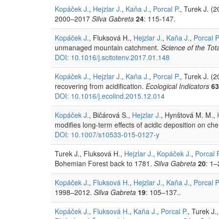
Kopáček J.
,
Hejzlar J.
,
Kaňa J.
,
Porcal P.
, Turek J. (
2000–2017
Silva Gabreta
24
: 115-147.
Kopáček J.
, Fluksová H.,
Hejzlar J.
,
Kaňa J.
,
Porcal P
unmanaged mountain catchment.
Science of the Tot
DOI: 10.1016/j.scitotenv.2017.01.148
Kopáček J.
,
Hejzlar J.
,
Kaňa J.
,
Porcal P.
, Turek J. (
recovering from acidification.
Ecological Indicators
6
DOI: 10.1016/j.ecolind.2015.12.014
Kopáček J.
, Bičárová S.,
Hejzlar J.
, Hynštová M. M.,
modifies long-term effects of acidic deposition on ch
DOI: 10.​1007/​s10533-015-0127-y
Turek J., Fluksová H.,
Hejzlar J.
,
Kopáček J.
,
Porcal P
Bohemian Forest back to 1781.
Silva Gabreta
20
: 1–
Kopáček J.
,
Fluksová H.
,
Hejzlar J.
,
Kaňa J.
,
Porcal P
1998–2012.
Silva Gabreta
19
: 105–137..
Kopáček J.
,
Fluksová H.
,
Kaňa J.
,
Porcal P.
, Turek J.