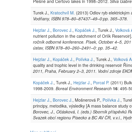
Plešné and Čertovo lakes in 1998–2012.
Silva Gabre
Turek J.,
Kratochvíl M.
(2013) Odlov ryb elektrickým 
Vodňany, ISBN 978–80–87437–49–0:pp. 365–378.
Hejzlar J.
,
Borovec J.
,
Kopáček J.
, Turek J.,
Volková 
nutrient pollution in the catchment of Orlík Reservoir]
ročník odborné konference. Písek, October 4–5, 2011,
ústav, ISBN 978–80–260–2491–0: pp. 35–42.
Hejzlar J.
,
Kopáček J.
,
Polívka J.
, Turek J.,
Volková A
quality and trophic level in the drinking reservoir Řím
2011, Praha, February 2–3, 2011. Vodní zdroje EKO
Kopáček J.
, Turek J.,
Hejzlar J.
,
Porcal P.
(2011) Bulk
1998-2009.
Boreal Environment Research
16
: 495-5
Hejzlar J.
,
Borovec J.
, Mošnerová P.,
Polívka J.
, Ture
principy, metodika, výsledky [A mass balance study of
Borovec, J., Očásková, I. (eds.) Sborník příspěvků R
Svazek obcí regionu Písecko a BC AV ČR, v.v.i., Hy