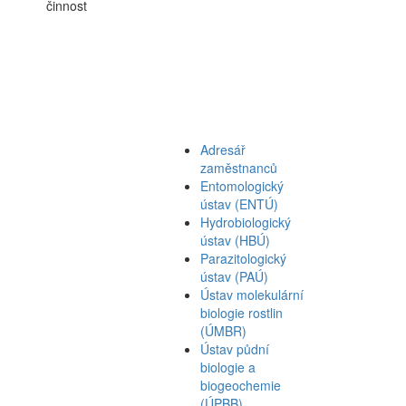
činnost
Adresář
zaměstnanců
Entomologický
ústav (ENTÚ)
Hydrobiologický
ústav (HBÚ)
Parazitologický
ústav (PAÚ)
Ústav molekulární
biologie rostlin
(ÚMBR)
Ústav půdní
biologie a
biogeochemie
(ÚPBB)