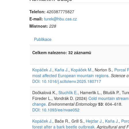
Telefon:
420387775827
E-mail:
turek@hbu.cas.cz
Místnost:
228
Publikace
Celkem nalezeno: 32 záznamů
Kopáček J.
,
Kaňa J.
,
Kopáček M.
, Norton S.,
Porcal P
most affected European mountain regions.
Science o
DOI: 10.1016/j.scitotenv.2025.180717
Dočkalová K.,
Stuchlík E.
, Hamerlik L., Bitušík P., T
Füreder L., Vondrák D. (2024)
Cold mountain stream 
change.
Environmental Entomology
53
: 604–618.
DOI: 10.1093/ee/nvae052
Kopáček J.
, Bače R., Grill S.,
Hejzlar J.
,
Kaňa J.
,
Porc
forest after a bark beetle outbreak.
Agricultural and 