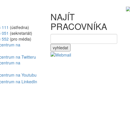
NAJÍT
PRACOVNÍKA
5 111
(ústředna)
5 051
(sekretariát)
8 552
(pro média)
vyhledat