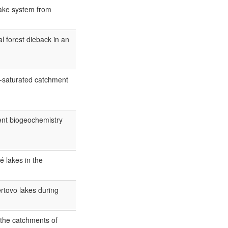
lake system from
l forest dieback in an
en-saturated catchment
ment biogeochemistry
 lakes in the
rtovo lakes during
 the catchments of