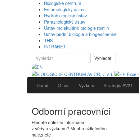
Biologické centrum
Entomologický ústav
Hydrobiologický ústav
Parazitologický ústav
Ústav molekulární biologie rostlin
Ústav půdní biologie a biogeochemie
THS
INTRANET
Vyhledat
Domů
O nás
Výzkum
Strategie AV21
Odborní pracovníci
Hledáte důležité informace
z vědy a výzkumu? Mnoho užitečného
naleznete