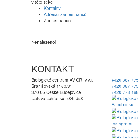
v této sekci.
Kontakty
Adresář zaměstnanců
Zaměstnanec
Nenalezeno!
KONTAKT
Biologické centrum AV ČR, v.v.i.
+420 387 77
Branišovská 1160/31
+420 387 77
370 05 České Budějovice
+420 778 46
Datová schránka: r84nds8