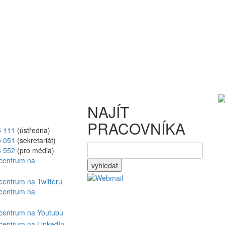
NAJÍT
PRACOVNÍKA
5 111
(ústředna)
5 051
(sekretariát)
8 552
(pro média)
vyhledat