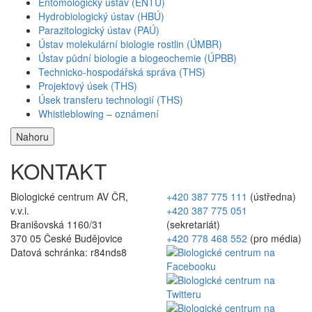
Entomologický ústav (ENTÚ)
Hydrobiologický ústav (HBÚ)
Parazitologický ústav (PAÚ)
Ústav molekulární biologie rostlin (ÚMBR)
Ústav půdní biologie a biogeochemie (ÚPBB)
Technicko-hospodářská správa (THS)
Projektový úsek (THS)
Úsek transferu technologií (THS)
Whistleblowing – oznámení
Nahoru
KONTAKT
Biologické centrum AV ČR,
+420 387 775 111
(ústředna)
v.v.i.
+420 387 775 051
Branišovská 1160/31
(sekretariát)
370 05 České Budějovice
+420 778 468 552
(pro média)
Datová schránka: r84nds8