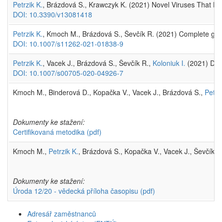
Petrzik K.
, Brázdová S., Krawczyk K. (2021) Novel Viruses That L
DOI: 10.3390/v13081418
Petrzik K.
, Kmoch M., Brázdová S., Ševčík R. (2021) Complete genom
DOI: 10.1007/s11262-021-01838-9
Petrzik K.
, Vacek J., Brázdová S., Ševčík R.,
Koloniuk I.
(2021) Dive
DOI: 10.1007/s00705-020-04926-7
Kmoch M., Binderová D., Kopačka V., Vacek J., Brázdová S.,
Petrz
Dokumenty ke stažení:
Certifikovaná metodika
(pdf)
Kmoch M.,
Petrzik K.
, Brázdová S., Kopačka V., Vacek J., Ševčík R
Dokumenty ke stažení:
Úroda 12/20 - vědecká příloha časopisu
(pdf)
Adresář zaměstnanců