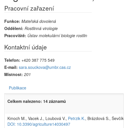
Pracovní zařazení
Funkce:
Mateřská dovolená
Oddělení:
Rostlinná virologie
Pracoviště:
Ústav molekulární biologie rostlin
Kontaktní údaje
Telefon:
+420 387 775 549
E-mail:
sara.souckova@umbr.cas.cz
Místnost:
201
Publikace
Celkem nalezeno: 14 záznamů
Kmoch M., Vacek J., Loubová V.,
Petrzik K.
, Brázdová S., Ševčík R
DOI: 10.3390/agriculture14030497