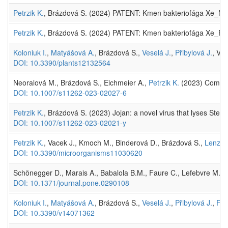
Petrzik K.
, Brázdová S. (2024) PATENT: Kmen bakteriofága Xe_NED11
Petrzik K.
, Brázdová S. (2024) PATENT: Kmen bakteriofága Xe_PB119,
Koloniuk I.
,
Matyášová A.
, Brázdová S.,
Veselá J.
,
Přibylová J.
, Vár
DOI: 10.3390/plants12132564
Neoralová M., Brázdová S., Eichmeier A.,
Petrzik K.
(2023) Comple
DOI: 10.1007/s11262-023-02027-6
Petrzik K.
, Brázdová S. (2023) Jojan: a novel virus that lyses St
DOI: 10.1007/s11262-023-02021-y
Petrzik K.
, Vacek J., Kmoch M., Binderová D., Brázdová S.,
Lenz O
DOI: 10.3390/microorganisms11030620
Schönegger D., Marais A., Babalola B.M., Faure C., Lefebvre M., 
DOI: 10.1371/journal.pone.0290108
Koloniuk I.
,
Matyášová A.
, Brázdová S.,
Veselá J.
,
Přibylová J.
,
Frá
DOI: 10.3390/v14071362