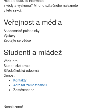
Hledáte důležité informace
z vědy a výzkumu? Mnoho užitečného naleznete
v této sekci.
Veřejnost a média
Akademické půlhodinky
Výstavy
Zeptejte se vědce
Studenti a mládež
Věda hrou
Studentské praxe
Středoškolská odborná
činnost
Kontakty
Adresář zaměstnanců
Zaměstnanec
Nenalezeno!