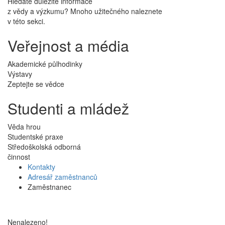
Hledáte důležité informace
z vědy a výzkumu? Mnoho užitečného naleznete
v této sekci.
Veřejnost a média
Akademické půlhodinky
Výstavy
Zeptejte se vědce
Studenti a mládež
Věda hrou
Studentské praxe
Středoškolská odborná
činnost
Kontakty
Adresář zaměstnanců
Zaměstnanec
Nenalezeno!