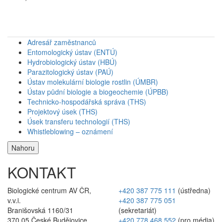
Adresář zaměstnanců
Entomologický ústav (ENTÚ)
Hydrobiologický ústav (HBÚ)
Parazitologický ústav (PAÚ)
Ústav molekulární biologie rostlin (ÚMBR)
Ústav půdní biologie a biogeochemie (ÚPBB)
Technicko-hospodářská správa (THS)
Projektový úsek (THS)
Úsek transferu technologií (THS)
Whistleblowing – oznámení
Nahoru
KONTAKT
Biologické centrum AV ČR,
+420 387 775 111
(ústředna)
v.v.i.
+420 387 775 051
Branišovská 1160/31
(sekretariát)
370 05 České Budějovice
+420 778 468 552
(pro média)