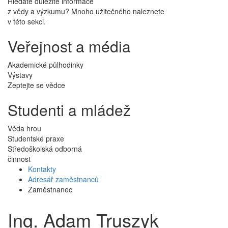
Hledáte důležité informace
z vědy a výzkumu? Mnoho užitečného naleznete
v této sekci.
Veřejnost a média
Akademické půlhodinky
Výstavy
Zeptejte se vědce
Studenti a mládež
Věda hrou
Studentské praxe
Středoškolská odborná
činnost
Kontakty
Adresář zaměstnanců
Zaměstnanec
Ing. Adam Truszyk