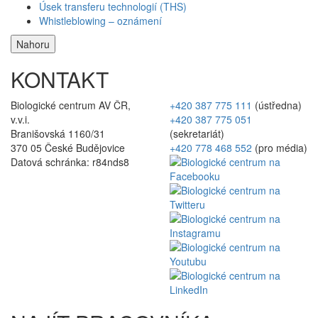
Úsek transferu technologií (THS)
Whistleblowing – oznámení
Nahoru
KONTAKT
Biologické centrum AV ČR,
+420 387 775 111
(ústředna)
v.v.i.
+420 387 775 051
Branišovská 1160/31
(sekretariát)
370 05 České Budějovice
+420 778 468 552
(pro média)
Datová schránka: r84nds8