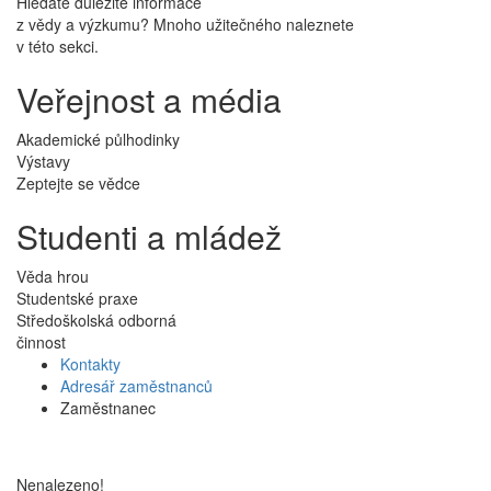
Hledáte důležité informace
z vědy a výzkumu? Mnoho užitečného naleznete
v této sekci.
Veřejnost a média
Akademické půlhodinky
Výstavy
Zeptejte se vědce
Studenti a mládež
Věda hrou
Studentské praxe
Středoškolská odborná
činnost
Kontakty
Adresář zaměstnanců
Zaměstnanec
Nenalezeno!