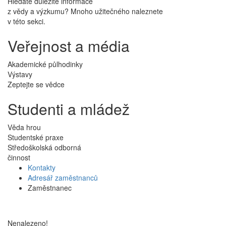
Hledáte důležité informace
z vědy a výzkumu? Mnoho užitečného naleznete
v této sekci.
Veřejnost a média
Akademické půlhodinky
Výstavy
Zeptejte se vědce
Studenti a mládež
Věda hrou
Studentské praxe
Středoškolská odborná
činnost
Kontakty
Adresář zaměstnanců
Zaměstnanec
Nenalezeno!