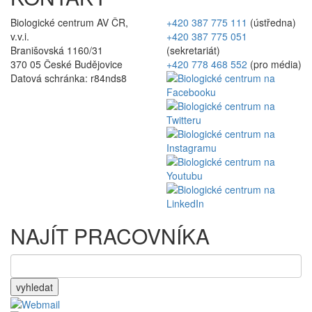
Biologické centrum AV ČR,
+420 387 775 111
(ústředna)
v.v.i.
+420 387 775 051
Branišovská 1160/31
(sekretariát)
370 05 České Budějovice
+420 778 468 552
(pro média)
Datová schránka: r84nds8
NAJÍT PRACOVNÍKA
vyhledat