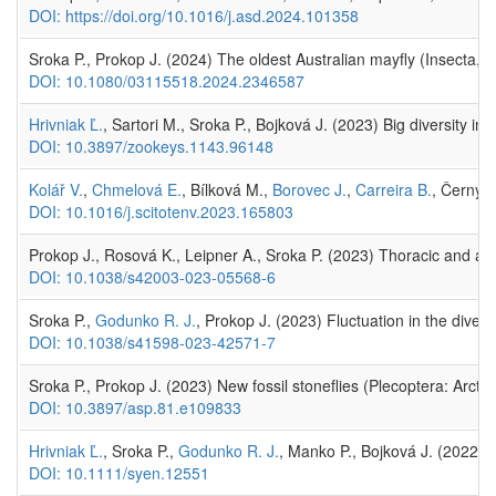
DOI: https://doi.org/10.1016/j.asd.2024.101358
Sroka P., Prokop J. (2024) The oldest Australian mayfly (Insecta,
DOI: 10.1080/03115518.2024.2346587
Hrivniak Ľ.
, Sartori M., Sroka P., Bojková J. (2023) Big diversity
DOI: 10.3897/zookeys.1143.96148
Kolář V.
,
Chmelová E.
, Bílková M.,
Borovec J.
,
Carreira B.
, Černý M
DOI: 10.1016/j.scitotenv.2023.165803
Prokop J., Rosová K., Leipner A., Sroka P. (2023) Thoracic and ab
DOI: 10.1038/s42003-023-05568-6
Sroka P.,
Godunko R. J.
, Prokop J. (2023) Fluctuation in the diver
DOI: 10.1038/s41598-023-42571-7
Sroka P., Prokop J. (2023) New fossil stoneflies (Plecoptera: Arcto
DOI: 10.3897/asp.81.e109833
Hrivniak Ľ.
, Sroka P.,
Godunko R. J.
, Manko P., Bojková J. (2022)
DOI: 10.1111/syen.12551