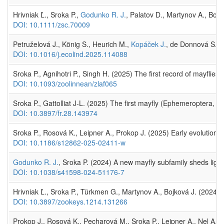
Hrivniak Ľ., Sroka P.,
Godunko R. J.
, Palatov D., Martynov A., Bo
DOI: 10.1111/zsc.70009
Petruželová J., König S., Heurich M.,
Kopáček J.
, de Donnová S., P
DOI: 10.1016/j.ecolind.2025.114088
Sroka P., Agnihotri P., Singh H. (2025) The first record of mayf
DOI: 10.1093/zoolinnean/zlaf065
Sroka P., Gattolliat J-L. (2025) The first mayfly (Ephemeroptera,
DOI: 10.3897/fr.28.143974
Sroka P., Rosová K., Leipner A., Prokop J. (2025) Early evolution 
DOI: 10.1186/s12862-025-02411-w
Godunko R. J.
, Sroka P. (2024) A new mayfly subfamily sheds ligh
DOI: 10.1038/s41598-024-51176-7
Hrivniak Ľ., Sroka P., Türkmen G., Martynov A., Bojková J. (2024)
DOI: 10.3897/zookeys.1214.131266
Prokop J., Rosová K., Pecharová M., Sroka P., Leipner A., Nel A. (