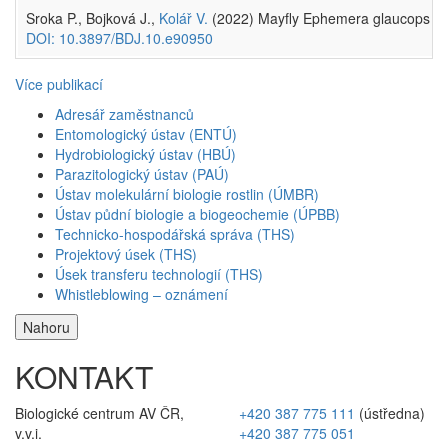
Sroka P., Bojková J.,
Kolář V.
(2022) Mayfly Ephemera glaucops (Ep
DOI: 10.3897/BDJ.10.e90950
Více publikací
Adresář zaměstnanců
Entomologický ústav (ENTÚ)
Hydrobiologický ústav (HBÚ)
Parazitologický ústav (PAÚ)
Ústav molekulární biologie rostlin (ÚMBR)
Ústav půdní biologie a biogeochemie (ÚPBB)
Technicko-hospodářská správa (THS)
Projektový úsek (THS)
Úsek transferu technologií (THS)
Whistleblowing – oznámení
Nahoru
KONTAKT
Biologické centrum AV ČR,
+420 387 775 111
(ústředna)
v.v.i.
+420 387 775 051