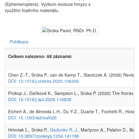
(Ephemeroptera). Výzkum evoluce hmyzu s
využitím fosilního materiálu.
Publikace
Celkem nalezeno: 68 záznamů
Chen Z.-T., Sroka P., van de Kamp T., Staniczek A. (2026) Revisio
DOI: 10.1016/j.cretres.2025.106206
Prokop J., Daňková K., Sampson L., Sroka P. (2026) The thorax of 
DOI: 10.1016/j.isci.2026.116838
Eichert A., de Almeida L.H., Du Y-Z., Duarte T., Fochetti R., Hotal
DOI: 10.1093/isd/ixaf026
Hrivniak Ľ., Sroka P.,
Godunko R. J.
, Martynov A., Palatov D., Bo
DOI: 10.3897/zookeys.1234.141196