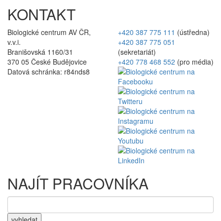
KONTAKT
Biologické centrum AV ČR,
+420 387 775 111
(ústředna)
v.v.i.
+420 387 775 051
Branišovská 1160/31
(sekretariát)
370 05 České Budějovice
+420 778 468 552
(pro média)
Datová schránka: r84nds8
NAJÍT PRACOVNÍKA
vyhledat