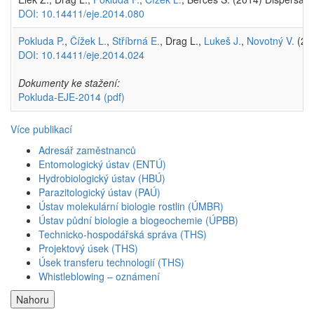
DOI: 10.14411/eje.2014.080
Pokluda P.
,
Čížek L.
,
Stříbrná E.
, Drag L.,
Lukeš J.
,
Novotný V.
(201
DOI: 10.14411/eje.2014.024
Dokumenty ke stažení:
Pokluda-EJE-2014
(pdf)
Více publikací
Adresář zaměstnanců
Entomologický ústav (ENTÚ)
Hydrobiologický ústav (HBÚ)
Parazitologický ústav (PAÚ)
Ústav molekulární biologie rostlin (ÚMBR)
Ústav půdní biologie a biogeochemie (ÚPBB)
Technicko-hospodářská správa (THS)
Projektový úsek (THS)
Úsek transferu technologií (THS)
Whistleblowing – oznámení
Nahoru