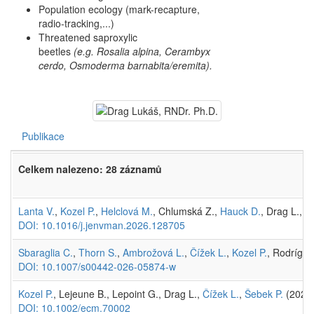
Population ecology (mark-recapture,
radio-tracking,...)
Threatened saproxylic
beetles
(e.g.
Rosalia alpina, Cerambyx
cerdo, Osmoderma barnabita/eremita).
Publikace
Celkem nalezeno: 28 záznamů
Lanta V.
,
Kozel P.
,
Helclová M.
, Chlumská Z.,
Hauck D.
, Drag L., L
DOI: 10.1016/j.jenvman.2026.128705
Sbaraglia C.
,
Thorn S.
,
Ambrožová L.
,
Čížek L.
,
Kozel P.
, Rodrígue
DOI: 10.1007/s00442-026-05874-w
Kozel P.
, Lejeune B., Lepoint G., Drag L.,
Čížek L.
,
Šebek P.
(2025
DOI: 10.1002/ecm.70002