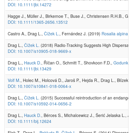
DOI: 10.1111/jbi.14272
Hagge J., Müller J., Birkemoe T., Buse J., Christensen R.H.B., Gos
DOI: 10.1111/1365-2656.13512
Castro A., Drag L.,
Čížek L.
, Fernández J. (2019)
Rosalia alpina ad
Drag L.,
Čížek L.
(2018) Radio-Tracking Suggests High Dispersal Ab
DOI: 10.1007/s10905-018-9669-x
Drag L.,
Hauck D.
, Říčan O., Schmitt T., Shovkoon F.D.,
Godunko R
DOI: 10.1111/jbi.13429
Volf M.
, Holec M., Holcová D., Jaroš P., Hejda R., Drag L., Blízek J
DOI: 10.1007/s10841-018-0064-x
Drag L.,
Čížek L.
(2015) Successful reintroduction of an endangere
DOI: 10.1007/s10592-014-0656-2
Drag L.,
Hauck D.
, Bérces S., Michalcewicz J., Šerić Jelaska L.,
DOI: 10.1111/bij.12624
Elek Z., Drag L.,
Pokluda P.
,
Čížek L.
, Bérces S. (2014) Dispersal 