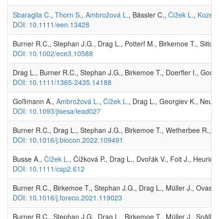
Sbaraglia C.
,
Thorn S.
,
Ambrožová L.
, Bässler C.,
Čížek L.
,
Kozel P
DOI: 10.1111/een.13428
Burner R.C., Stephan J.G., Drag L., Potterf M., Birkemoe T., Siito
DOI: 10.1002/ece3.10588
Drag L., Burner R.C., Stephan J.G., Birkemoe T., Doerfler I., Goss
DOI: 10.1111/1365-2435.14188
Goßmann A.,
Ambrožová L.
,
Čížek L.
, Drag L., Georgiev K., Neud
DOI: 10.1093/jisesa/iead027
Burner R.C., Drag L., Stephan J.G., Birkemoe T., Wetherbee R., Mül
DOI: 10.1016/j.biocon.2022.109491
Busse A.,
Čížek L.
, Čížková P., Drag L., Dvořák V., Foit J., Heurich
DOI: 10.1111/csp2.612
Burner R.C., Birkemoe T., Stephan J.G., Drag L., Müller J., Ovas
DOI: 10.1016/j.foreco.2021.119023
Burner R.C., Stephan J.G., Drag L., Birkemoe T., Müller J., Snäll 