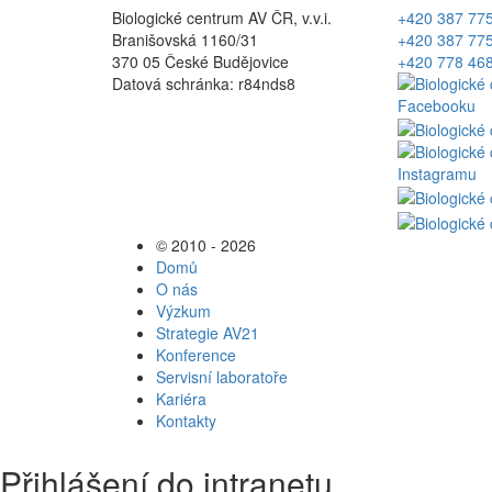
Biologické centrum AV ČR, v.v.i.
+420 387 77
Branišovská 1160/31
+420 387 77
370 05 České Budějovice
+420 778 46
Datová schránka: r84nds8
© 2010 - 2026
Domů
O nás
Výzkum
Strategie AV21
Konference
Servisní laboratoře
Kariéra
Kontakty
Přihlášení do intranetu