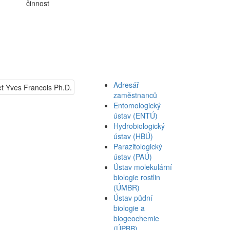
činnost
Adresář
zaměstnanců
Entomologický
ústav (ENTÚ)
Hydrobiologický
ústav (HBÚ)
Parazitologický
ústav (PAÚ)
Ústav molekulární
biologie rostlin
(ÚMBR)
Ústav půdní
biologie a
biogeochemie
(ÚPBB)