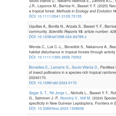
Souto-Vilarós D., Navarro-Valencia E., Zamora A.C.
J.R., Leponce M., Barrios H., Basset Y. F. (2025) Nav
a tropical forest.
Methods in Ecology and Evolution
1
DOI: 10.1111/2041-210X.70135
Uquillas A., Bonilla N., Arizala S., Basset Y. F., Barr
community.
Scientific Reports
15
: article number: 428
DOI: 10.1038/s41598-024-84789-z
Wenda C., Luk C.-L., Benedick S., Nakamura A., Basse
habitat disturbance in tropical forests through activity
DOI: 10.1111/1365-2656.70053
Bonadies E.
,
Lamarre G.
,
Souto-Vilarós D.
, Pardikes 
of insect pollinators in a species-rich tropical rainfor
20240170.
DOI: 10.1098/rsbl.2024.0170
Segar S. T.
,
Ré Jorge L.
, Nicholls L., Basset Y. F., Ro
G., Salminen J.-P.,
Novotný V.
,
Volf M.
(2024) Species
specificity in New Guinean Lepidoptera.
Frontiers in
DOI: 10.3389/fevo.2023.1308608