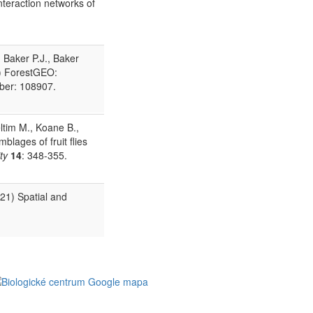
interaction networks of
, Baker P.J., Baker
1) ForestGEO:
mber: 108907.
ltim M., Koane B.,
lages of fruit flies
ity
14
: 348-355.
021) Spatial and