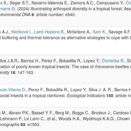
s B.
, Segar S.T., Navarro-Valencia E., Zamora A.C., Campusano Y.,
Čt
marre G.
(2024) Illuminating arthropod diversity in a tropical forest: As
vironmental DNA
6
: article number: e540.
n A.J.,
Klečková I.
,
Laird-Hopkins B.
, Mcfarlane A.,
Sam K.
, Savage A.F
l buffering and thermal tolerance as alternative strategies to cope with
ilva J.A.R., Barrios H., Perez F., Bobadilla R., Lopez Y.,
Čtvrtečka R.
, Š
cation of poorly known tropical insects: The case of rhinoceros beetles
rsity
16
: 147-163.
uto-Vilarós D.
, Perez F., Bobadilla R., Lopez Y., Silva J. A. R., Barrio
cial insects in a tropical rainforest.
Ecological Indicators
150
: article
M., Abram P.K., Basset Y. F., Berg M., Boggs C., Brodeur J., Cardoso P.
 Lehmann P., Le Lann C., et al., Woods H.A., Wyckhuys K.A.G., Chown S
Monographs
93
: e1553.