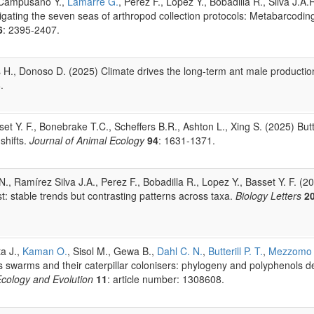
, Campusano Y.,
Lamarre G.
, Perez F., Lopez Y., Bobadilla R., Silva J.A.
igating the seven seas of arthropod collection protocols: Metabarcoding
6
: 2395-2407.
ios H., Donoso D. (2025) Climate drives the long-term ant male production
.
t Y. F., Bonebrake T.C., Scheffers B.R., Ashton L., Xing S. (2025) Butt
 shifts.
Journal of Animal Ecology
94
: 1631-1371.
N., Ramírez Silva J.A., Perez F., Bobadilla R., Lopez Y., Basset Y. F. (
est: stable trends but contrasting patterns across taxa.
Biology Letters
2
ta J.,
Kaman O.
, Sisol M., Gewa B.,
Dahl C. N.
,
Butterill P. T.
,
Mezzomo 
 swarms and their caterpillar colonisers: phylogeny and polyphenols d
 Ecology and Evolution
11
: article number: 1308608.