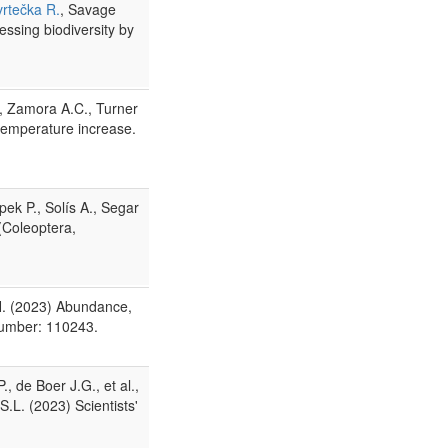
vrtečka R.
, Savage
sessing biodiversity by
., Zamora A.C., Turner
 temperature increase.
ípek P., Solís A., Segar
 (Coleoptera,
s H. (2023) Abundance,
 number: 110243.
, de Boer J.G., et al.,
.L. (2023) Scientists'