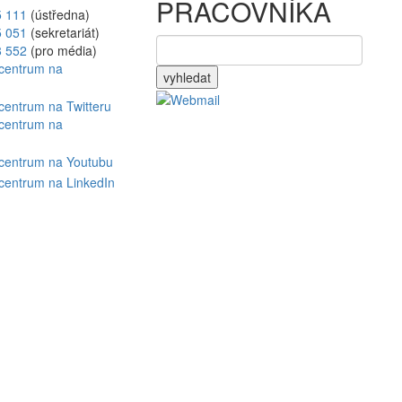
PRACOVNÍKA
5 111
(ústředna)
5 051
(sekretariát)
8 552
(pro média)
vyhledat