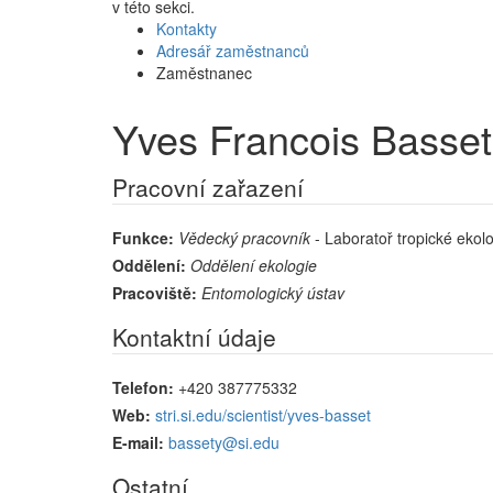
v této sekci.
Kontakty
Adresář zaměstnanců
Zaměstnanec
Yves Francois Basset
Pracovní zařazení
Funkce:
Vědecký pracovník
- Laboratoř tropické ekol
Oddělení:
Oddělení ekologie
Pracoviště:
Entomologický ústav
Kontaktní údaje
Telefon:
+420 387775332
Web:
stri.si.edu/scientist/yves-basset
E-mail:
bassety@si.edu
Ostatní