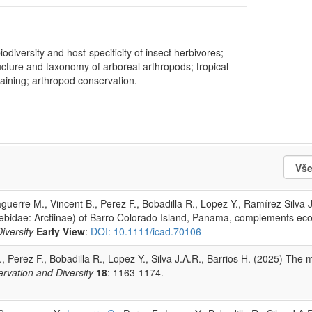
iodiversity and host-specificity of insect herbivores;
ructure and taxonomy of arboreal arthropods; tropical
aining; arthropod conservation.
aguerre M., Vincent B., Perez F., Bobadilla R., Lopez Y., Ramírez Silva J
Erebidae: Arctiinae) of Barro Colorado Island, Panama, complements ecol
iversity
Early View
:
DOI: 10.1111/icad.70106
, Perez F., Bobadilla R., Lopez Y., Silva J.A.R., Barrios H. (2025) The 
rvation and Diversity
18
: 1163-1174.