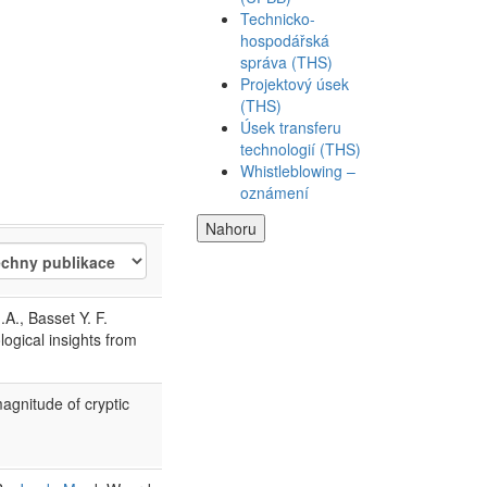
Technicko-
hospodářská
správa (THS)
Projektový úsek
(THS)
Úsek transferu
technologií (THS)
Whistleblowing –
oznámení
Nahoru
.A., Basset Y. F.
ogical insights from
magnitude of cryptic