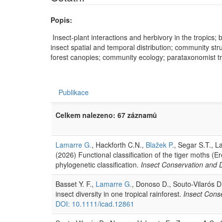
Popis:
Insect-plant interactions and herbivory in the tropics; b
insect spatial and temporal distribution; community st
forest canopies; community ecology; parataxonomist tr
Publikace
Celkem nalezeno: 67 záznamů
Lamarre G.
, Hackforth C.N.,
Blažek P.
, Segar S.T., L
(2026) Functional classification of the tiger moths (
phylogenetic classification.
Insect Conservation and D
Basset Y. F.,
Lamarre G.
, Donoso D., Souto-Vilarós D.
insect diversity in one tropical rainforest.
Insect Conse
DOI: 10.1111/icad.12861