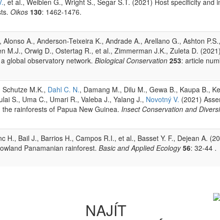
V.
, et al., Weiblen G., Wright S., Segar S.T. (2021) Host specificity and 
sts.
Oikos
130
: 1462-1476.
., Alonso A., Anderson-Teixeira K., Andrade A., Arellano G., Ashton P.S.
ien M.J., Orwig D., Ostertag R., et al., Zimmerman J.K., Zuleta D. (202
 a global observatory network.
Biological Conservation
253
: article nu
., Schutze M.K.,
Dahl C. N.
, Damang M., Dilu M., Gewa B., Kaupa B., Ke
Tulai S., Uma C., Umari R., Valeba J., Yalang J.,
Novotný V.
(2021) Assemb
in the rainforests of Papua New Guinea.
Insect Conservation and Divers
c H., Bail J., Barrios H., Campos R.I., et al., Basset Y. F., Dejean A. (2
a lowland Panamanian rainforest.
Basic and Applied Ecology
56
: 32-44 .
NAJÍT