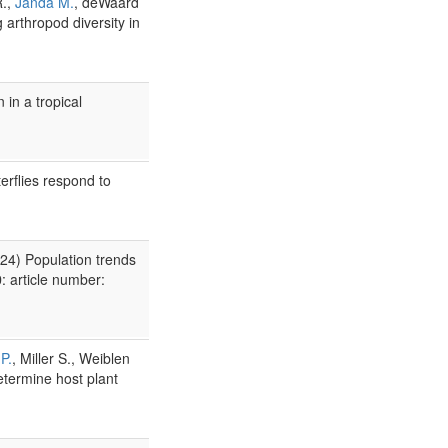
R.,
Janda M.
, deWaard
 arthropod diversity in
 in a tropical
erflies respond to
2024) Population trends
0
: article number:
P.
, Miller S., Weiblen
etermine host plant