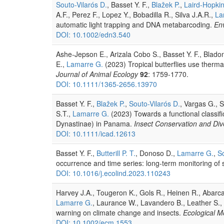
Souto-Vilarós D.
, Basset Y. F.,
Blažek P.
,
Laird-Hopkin
A.F., Perez F., Lopez Y., Bobadilla R., Silva J.A.R.,
La
automatic light trapping and DNA metabarcoding.
En
DOI: 10.1002/edn3.540
Ashe-Jepson E., Arizala Cobo S., Basset Y. F., Blado
E.,
Lamarre G.
(2023) Tropical butterflies use therma
Journal of Animal Ecology
92
: 1759-1770.
DOI: 10.1111/1365-2656.13970
Basset Y. F.,
Blažek P.
,
Souto-Vilarós D.
, Vargas G., S
S.T.,
Lamarre G.
(2023) Towards a functional classifi
Dynastinae) in Panama.
Insect Conservation and Dive
DOI: 10.1111/icad.12613
Basset Y. F.,
Butterill P. T.
, Donoso D.,
Lamarre G.
,
So
occurrence and time series: long-term monitoring of so
DOI: 10.1016/j.ecolind.2023.110243
Harvey J.A., Tougeron K., Gols R., Heinen R., Abarca 
Lamarre G.
, Laurance W., Lavandero B., Leather S.,
warning on climate change and insects.
Ecological 
DOI: 10.1002/ecm.1553