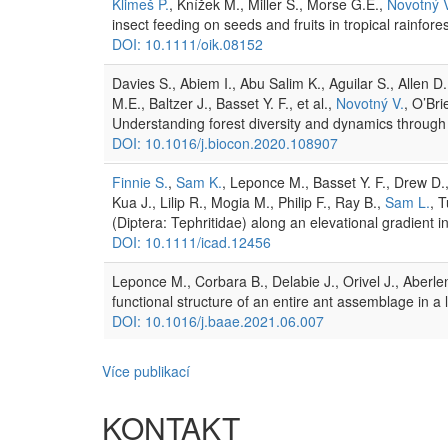
Klimeš P.
, Knížek M., Miller S., Morse G.E.,
Novotný 
insect feeding on seeds and fruits in tropical rainfore
DOI: 10.1111/oik.08152
Davies S., Abiem I., Abu Salim K., Aguilar S., Allen D
M.E., Baltzer J., Basset Y. F., et al.,
Novotný V.
, O’Br
Understanding forest diversity and dynamics through
DOI: 10.1016/j.biocon.2020.108907
Finnie S.
,
Sam K.
, Leponce M., Basset Y. F., Drew D
Kua J., Lilip R., Mogia M., Philip F., Ray B.,
Sam L.
, 
(Diptera: Tephritidae) along an elevational gradient 
DOI: 10.1111/icad.12456
Leponce M., Corbara B., Delabie J., Orivel J., Aberlen
functional structure of an entire ant assemblage in 
DOI: 10.1016/j.baae.2021.06.007
Více publikací
KONTAKT