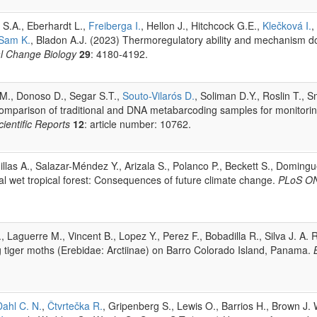
 S.A., Eberhardt L.,
Freiberga I.
, Hellon J., Hitchcock G.E.,
Klečková I.
,
Sam K.
, Bladon A.J. (2023) Thermoregulatory ability and mechanism do 
l Change Biology
29
: 4180-4192.
A.M., Donoso D., Segar S.T.,
Souto-Vilarós D.
, Soliman D.Y., Roslin T., 
Comparison of traditional and DNA metabarcoding samples for monitoring
cientific Reports
12
: article number: 10762.
uillas A., Salazar-Méndez Y., Arizala S., Polanco P., Beckett S., Domingu
l wet tropical forest: Consequences of future climate change.
PLoS O
, Laguerre M., Vincent B., Lopez Y., Perez F., Bobadilla R., Silva J. A. R
g tiger moths (Erebidae: Arctiinae) on Barro Colorado Island, Panama.
Dahl C. N.
,
Čtvrtečka R.
, Gripenberg S., Lewis O., Barrios H., Brown J. W