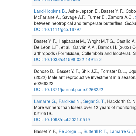
Laird-Hopkins B.
, Ashe-Jepson E., Basset Y. F., Cobo
McFarlane A., Savage A.F., Turner E., Zamora A.C.,
between neotropical and temperate butterflies.
Globa
DOI: 10.1111/gcb.16797
Basset Y. F., Hajibabaei M., Wright M.T.G., Castillo 
De León L.F., et al., Galván A.A., Barrios H. (2022) 
arthropods (Formicidae, Collembola and Isoptera).
S
DOI: 10.1038/s41598-022-14915-2
Donoso D., Basset Y. F., Shik J.Z., Forrister D.L., Uq
(2022) Male ant reproductive investment in a seasona
e0266222.
DOI: 10.1371/journal.pone.0266222
Lamarre G.
,
Pardikes N.
,
Segar S. T.
, Hackforth C. N.
More winners than losers over 12 years of monitorin
0210519..
DOI: 10.1098/rsbl.2021.0519
Basset Y. F.,
Ré Jorge L.
,
Butterill P. T.
,
Lamarre G.
,