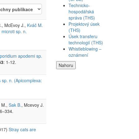
Technicko-
hospodářská
správa (THS)
Projektový úsek
C., McEvoy J.,
Kváč M.
(THS)
microti sp. n.
Úsek transferu
technologií (THS)
Whistleblowing –
oznámení
poridium apodemi sp.
63
: 1-12.
Nahoru
 sp. n. (Apicomplexa:
o M.,
Sak B.
, Mcevoy J.
26–334.
2017)
Stray cats are