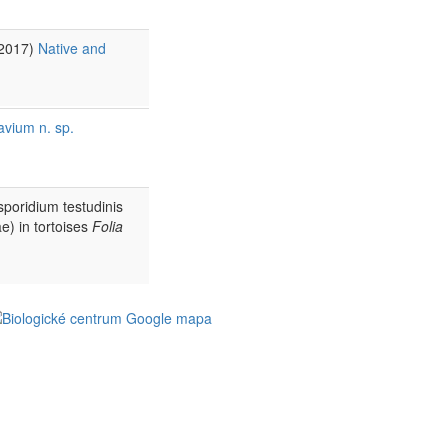
2017)
Native and
avium n. sp.
poridium testudinis
e) in tortoises
Folia