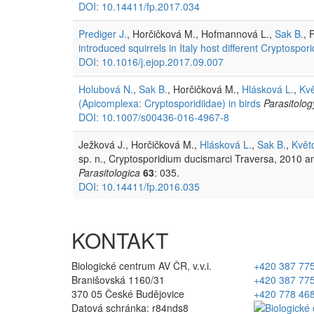
DOI: 10.14411/fp.2017.034
Prediger J.
, Horčičková M., Hofmannová L.,
Sak B.
, 
introduced squirrels in Italy host different Cryptospor
DOI: 10.1016/j.ejop.2017.09.007
Holubová N.
,
Sak B.
, Horčičková M.,
Hlásková L.
,
Kv
(Apicomplexa: Cryptosporidiidae) in birds
Parasitolo
DOI: 10.1007/s00436-016-4967-8
Ježková J., Horčičková M.,
Hlásková L.
,
Sak B.
,
Květ
sp. n., Cryptosporidium ducismarci Traversa, 2010 an
Parasitologica
63
: 035.
DOI: 10.14411/fp.2016.035
KONTAKT
Biologické centrum AV ČR, v.v.i.
+420 387 77
Branišovská 1160/31
+420 387 77
370 05 České Budějovice
+420 778 46
Datová schránka: r84nds8