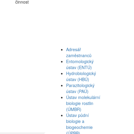
činnost
Adresář
zaměstnanců
Entomologický
ústav (ENTÚ)
Hydrobiologický
ústav (HBÚ)
Parazitologický
ústav (PAÚ)
Ústav molekulární
biologie rostlin
(ÚMBR)
Ústav půdní
biologie a
biogeochemie
(ÚPBB)