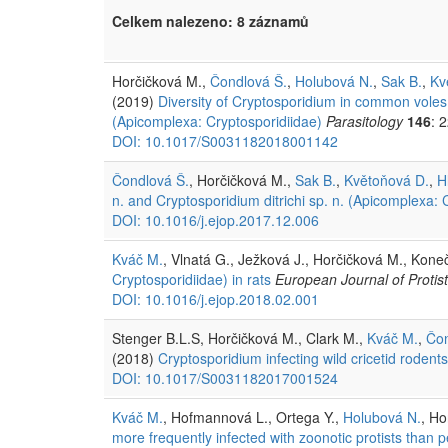
Celkem nalezeno: 8 záznamů
Horčičková M.,
Čondlová Š.
,
Holubová N.
,
Sak B.
,
Kv
(2019)
Diversity of Cryptosporidium in common voles a
(Apicomplexa: Cryptosporidiidae)
Parasitology
146
: 
DOI: 10.1017/S0031182018001142
Čondlová Š.
, Horčičková M.,
Sak B.
,
Květoňová D.
,
H
n. and Cryptosporidium ditrichi sp. n. (Apicomplexa:
DOI: 10.1016/j.ejop.2017.12.006
Kváč M.
, Vlnatá G., Ježková J., Horčičková M., Kone
Cryptosporidiidae) in rats
European Journal of Protis
DOI: 10.1016/j.ejop.2018.02.001
Stenger B.L.S, Horčičková M., Clark M.,
Kváč M.
,
Čon
(2018)
Cryptosporidium infecting wild cricetid roden
DOI: 10.1017/S0031182017001524
Kváč M.
, Hofmannová L., Ortega Y.,
Holubová N.
, Ho
more frequently infected with zoonotic protists than p