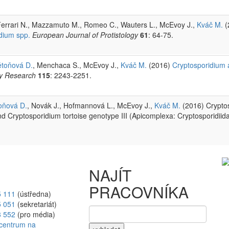
Ferrari N., Mazzamuto M., Romeo C., Wauters L., McEvoy J.,
Kváč M.
(
idium spp.
European Journal of Protistology
61
: 64-75.
ětoňová D.
, Menchaca S., McEvoy J.,
Kváč M.
(2016)
Cryptosporidium 
gy Research
115
: 2243-2251.
oňová D.
, Novák J., Hofmannová L., McEvoy J.,
Kváč M.
(2016) Cryptos
d Cryptosporidium tortoise genotype III (Apicomplexa: Cryptosporidiida
NAJÍT
PRACOVNÍKA
5 111
(ústředna)
5 051
(sekretariát)
8 552
(pro média)