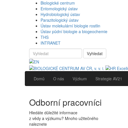
Biologické centrum
Entomologický ústav
Hydrobiologický ústav
Parazitologický ústav
Ústav molekulární biologie rostlin
Ústav půdní biologie a biogeochemie
THS
INTRANET
Vyhledat
Domů
O nás
Výzkum
Strategie AV21
Odborní pracovníci
Hledáte důležité informace
z vědy a výzkumu? Mnoho užitečného
naleznete