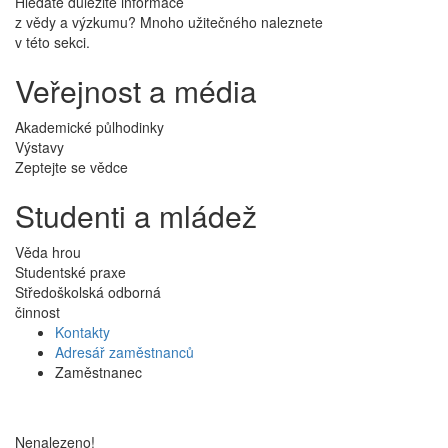
Hledáte důležité informace
z vědy a výzkumu? Mnoho užitečného naleznete
v této sekci.
Veřejnost a média
Akademické půlhodinky
Výstavy
Zeptejte se vědce
Studenti a mládež
Věda hrou
Studentské praxe
Středoškolská odborná
činnost
Kontakty
Adresář zaměstnanců
Zaměstnanec
Nenalezeno!