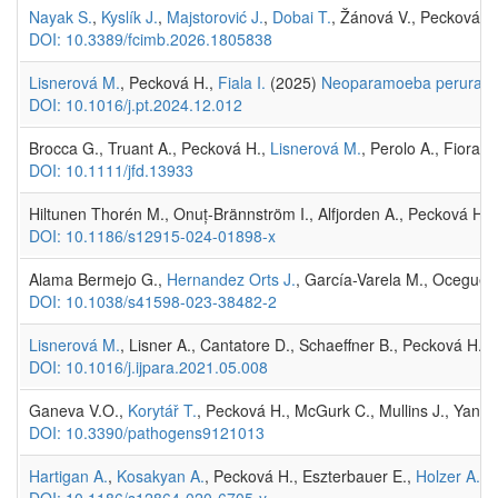
Nayak S.
,
Kyslík J.
,
Majstorović J.
,
Dobai T.
, Žánová V., Pecková H
DOI: 10.3389/fcimb.2026.1805838
Lisnerová M.
, Pecková H.,
Fiala I.
(2025)
Neoparamoeba perurans
DOI: 10.1016/j.pt.2024.12.012
Brocca G., Truant A., Pecková H.,
Lisnerová M.
, Perolo A., Fiorava
DOI: 10.1111/jfd.13933
Hiltunen Thorén M., Onuț-Brännström I., Alfjorden A., Pecková H.,
DOI: 10.1186/s12915-024-01898-x
Alama Bermejo G.,
Hernandez Orts J.
, García-Varela M., Oceguer
DOI: 10.1038/s41598-023-38482-2
Lisnerová M.
, Lisner A., Cantatore D., Schaeffner B., Pecková H., 
DOI: 10.1016/j.ijpara.2021.05.008
Ganeva V.O.,
Korytář T.
, Pecková H., McGurk C., Mullins J., Yanes-
DOI: 10.3390/pathogens9121013
Hartigan A.
,
Kosakyan A.
, Pecková H., Eszterbauer E.,
Holzer A.
(
DOI: 10.1186/s12864-020-6705-y