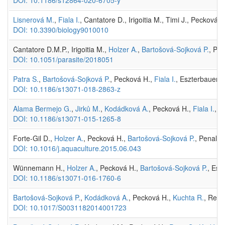
Lisnerová M.
,
Fiala I.
, Cantatore D., Irigoitia M., Timi J., Pecková H
DOI: 10.3390/biology9010010
Cantatore D.M.P., Irigoitia M.,
Holzer A.
,
Bartošová-Sojková P.
, Pe
DOI: 10.1051/parasite/2018051
Patra S.
,
Bartošová-Sojková P.
, Pecková H.,
Fiala I.
, Eszterbauer E
DOI: 10.1186/s13071-018-2863-z
Alama Bermejo G.
,
Jirků M.
,
Kodádková A.
, Pecková H.,
Fiala I.
,
Ho
DOI: 10.1186/s13071-015-1265-8
Forte-Gil D.,
Holzer A.
, Pecková H.,
Bartošová-Sojková P.
, Penalve
DOI: 10.1016/j.aquaculture.2015.06.043
Wünnemann H.,
Holzer A.
, Pecková H.,
Bartošová-Sojková P.
, Esk
DOI: 10.1186/s13071-016-1760-6
Bartošová-Sojková P.
,
Kodádková A.
, Pecková H.,
Kuchta R.
, Reed
DOI: 10.1017/S0031182014001723