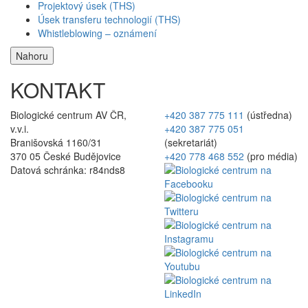
Projektový úsek (THS)
Úsek transferu technologií (THS)
Whistleblowing – oznámení
Nahoru
KONTAKT
Biologické centrum AV ČR,
+420 387 775 111
(ústředna)
v.v.i.
+420 387 775 051
Branišovská 1160/31
(sekretariát)
370 05 České Budějovice
+420 778 468 552
(pro média)
Datová schránka: r84nds8