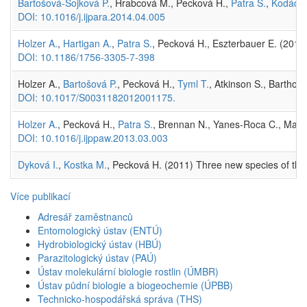
Bartošová-Sojková P.
, Hrabcová M., Pecková H.,
Patra S.
,
Kodádko
DOI: 10.1016/j.ijpara.2014.04.005
Holzer A.
,
Hartigan A.
,
Patra S.
, Pecková H., Eszterbauer E. (2014
DOI: 10.1186/1756-3305-7-398
Holzer A.,
Bartošová P.
, Pecková H.,
Tyml T.
, Atkinson S., Barthol
DOI: 10.1017/S0031182012001175.
Holzer A.
, Pecková H.,
Patra S.
, Brennan N., Yanes-Roca C., Main
DOI: 10.1016/j.ijppaw.2013.03.003
Dyková I.
,
Kostka M.
, Pecková H. (2011) Three new species of the
Více publikací
Adresář zaměstnanců
Entomologický ústav (ENTÚ)
Hydrobiologický ústav (HBÚ)
Parazitologický ústav (PAÚ)
Ústav molekulární biologie rostlin (ÚMBR)
Ústav půdní biologie a biogeochemie (ÚPBB)
Technicko-hospodářská správa (THS)