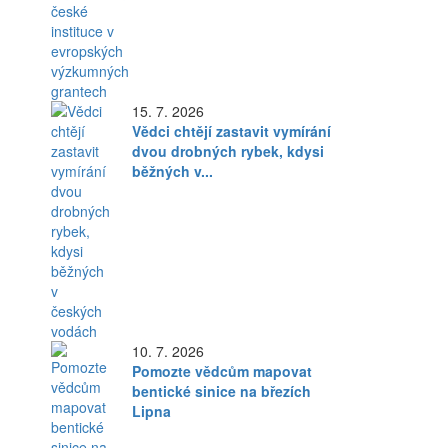
15. 7. 2026
Vědci chtějí zastavit vymírání
dvou drobných rybek, kdysi
běžných v...
10. 7. 2026
Pomozte vědcům mapovat
bentické sinice na březích
Lipna