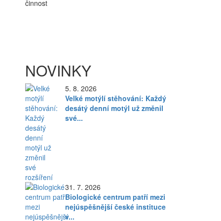
činnost
NOVINKY
5. 8. 2026
Velké motýlí stěhování: Každý
desátý denní motýl už změnil
své...
31. 7. 2026
Biologické centrum patří mezi
nejúspěšnější české instituce
v...