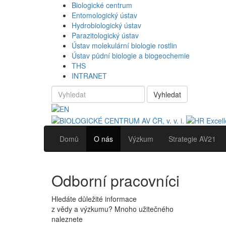
Biologické centrum
Entomologický ústav
Hydrobiologický ústav
Parazitologický ústav
Ústav molekulární biologie rostlin
Ústav půdní biologie a biogeochemie
THS
INTRANET
Vyhledat
Domů
O nás
Výzkum
Strategie AV21
Odborní pracovníci
Hledáte důležité informace
z vědy a výzkumu? Mnoho užitečného
naleznete