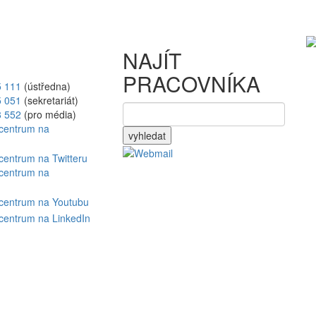
NAJÍT
PRACOVNÍKA
5 111
(ústředna)
5 051
(sekretariát)
8 552
(pro média)
vyhledat