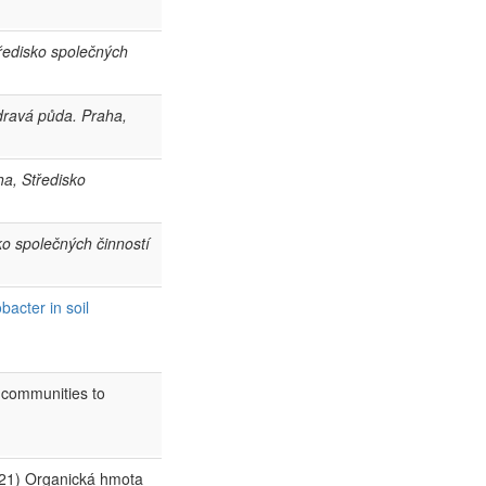
tředisko společných
zdravá půda. Praha,
ha, Středisko
ko společných činností
acter in soil
 communities to
2021) Organická hmota