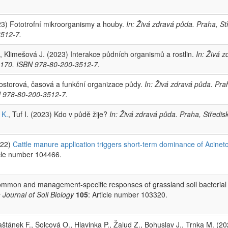
3) Fototrofní mikroorganismy a houby.
In: Živá zdravá půda. Praha, S
3512-7.
, Klimešová J. (2023) Interakce půdních organismů a rostlin.
In: Živá 
48-170. ISBN 978-80-200-3512-7.
ostorová, časová a funkční organizace půdy.
In: Živá zdravá půda. Pra
BN 978-80-200-3512-7.
 K.
, Tuf I. (2023) Kdo v půdě žije?
In: Živá zdravá půda. Praha, Středis
022)
Cattle manure application triggers short-term dominance of Acinetob
icle number 104466.
Common and management-specific responses of grassland soil bacterial
Journal of Soil Biology
105
: Article number 103320.
aštánek F., Šolcová O., Hlavinka P., Žalud Z., Bohuslav J., Trnka M. (