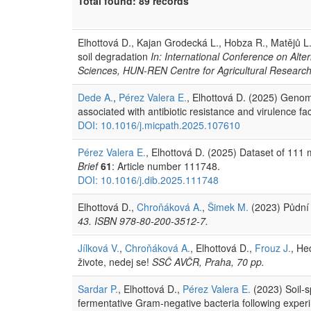
Total found: 89 records
Elhottová D., Kajan Grodecká L., Hobza R., Matějů L. 
soil degradation
In: International Conference on Alte
Sciences, HUN-REN Centre for Agricultural Research
Dede A.
,
Pérez Valera E.
, Elhottová D. (2025) Genome
associated with antibiotic resistance and virulence fa
DOI: 10.1016/j.micpath.2025.107610
Pérez Valera E.
, Elhottová D. (2025) Dataset of 11
Brief
61
: Article number 111748.
DOI: 10.1016/j.dib.2025.111748
Elhottová D.,
Chroňáková A.
,
Šimek M.
(2023) Půdní
43. ISBN 978-80-200-3512-7.
Jílková V.
,
Chroňáková A.
, Elhottová D.,
Frouz J.
, He
živote, nedej se!
SSČ AVČR, Praha, 70 pp.
Sardar P.
, Elhottová D.,
Pérez Valera E.
(2023) Soil-s
fermentative Gram-negative bacteria following exper