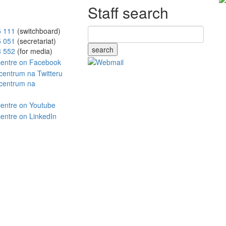
Staff search
5 111
(switchboard)
5 051
(secretariat)
search
8 552
(for media)