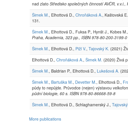
nad zlato
Středisko společných činností AVČR, v.v.i.,
Šimek M.
, Elhottová D.,
Chroňáková A.
, Kaštovská E.
131.
Šimek M.
, Elhottová D., Fuksa P., Hynšt J., Kobes M.
Praha, Academia, 323 pp., ISBN 978-80-200-3199-0
Šimek M.
, Elhottová D.,
Pižl V.
,
Tajovský K.
(2021) Ži
Elhottová D.,
Chroňáková A.
,
Šimek M.
(2020) Živá p
Šimek M.
, Baldrian P., Elhottová D.,
Lukešová A.
(202
Šimek M.
,
Bartuška M.
,
Devetter M.
, Elhottová D.,
Fr
půdy to nepůjde. Průvodce (nejen) výstavou velkofo
půdní biologie, 60 s. ISBN 978-80-86668-59-8
Šimek M.
, Elhottová D., Schlaghamerský J.,
Tajovský
More publications