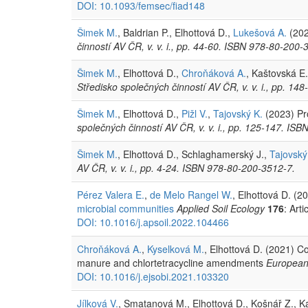
DOI: 10.1093/femsec/fiad148
Šimek M.
, Baldrian P., Elhottová D.,
Lukešová A.
(202
činností AV ČR, v. v. i., pp. 44-60. ISBN 978-80-200-
Šimek M.
, Elhottová D.,
Chroňáková A.
, Kaštovská E.
Středisko společných činností AV ČR, v. v. i., pp. 1
Šimek M.
, Elhottová D.,
Pižl V.
,
Tajovský K.
(2023) Pr
společných činností AV ČR, v. v. i., pp. 125-147. IS
Šimek M.
, Elhottová D., Schlaghamerský J.,
Tajovský
AV ČR, v. v. i., pp. 4-24. ISBN 978-80-200-3512-7.
Pérez Valera E.
,
de Melo Rangel W.
, Elhottová D. (2
microbial communities
Applied Soil Ecology
176
: Art
DOI: 10.1016/j.apsoil.2022.104466
Chroňáková A.
,
Kyselková M.
, Elhottová D. (2021) 
manure and chlortetracycline amendments
European 
DOI: 10.1016/j.ejsobi.2021.103320
Jílková V.
, Smatanová M., Elhottová D., Košnář Z., K