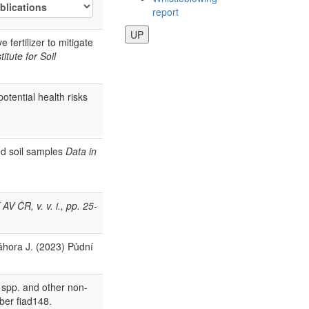
report
UP
fertilizer to mitigate
tute for Soil
otential health risks
d soil samples
Data in
V ČR, v. v. i., pp. 25-
Záhora J. (2023) Půdní
r spp. and other non-
mber fiad148.