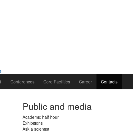
1
Conferences
Core Facilities
Career
Contacts
Public and media
Academic half hour
Exhibitions
Ask a scientist