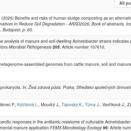
(2026) Benefits and risks of human sludge composting as an alternative 
rnatives to Reduce Soil Degradation - ARSD2026, Book of abstracts, Insti
, Budapest, p. 63.
 analysis of manure and soil-dwelling Acinetobacter strains indicates p
ctors
Microbial Pathogenesis
205
: Article number 107610.
1 metagenome-assembled genomes from cattle manure, soil and manure
 prokaryota.
In: Živá zdravá půda. Praha, Středisko společných činností A
děnec P.,
Kotrbová L.
, Moudrý J.,
Tajovský K.
,
Tůma J.
, Vavříková J., 
pecific responses in the antibiotic resistome of culturable Acinetobacte
imental manure application
FEMS Microbiology Ecology
99
: Article nu