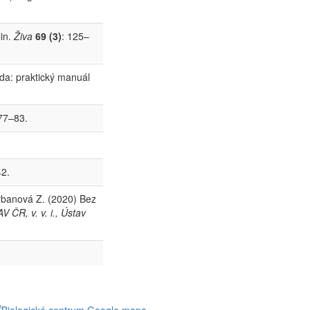
lin.
Živa
69 (3)
: 125–
da: praktický manuál
 77–83.
42.
rbanová Z. (2020) Bez
 ČR, v. v. i., Ústav