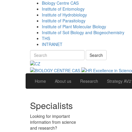
Biology Centre CAS
Institute of Entomology
Institute of Hydrobiology
Institute of Parasitology
Institute of Plant Molecular Biology
Institute of Soil Biology and Biogeochemistry
THS
INTRANET
Search
Home
About us
Research
Strategy AV2
Specialists
Looking for important
information from science
and research?