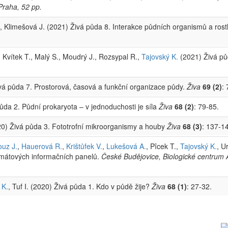
 Praha, 52 pp.
, Klimešová J. (2021) Živá půda 8. Interakce půdních organismů a rost
, Kvítek T., Malý S., Moudrý J., Rozsypal R.,
Tajovský K.
(2021) Živá pů
vá půda 7. Prostorová, časová a funkční organizace půdy.
Živa
69 (2)
:
ůda 2. Půdní prokaryota – v jednoduchosti je síla
Živa
68 (2)
: 79-85.
0) Živá půda 3. Fototrofní mikroorganismy a houby
Živa
68 (3)
: 137-1
ouz J.
,
Hauerová R.
,
Krištůfek V.
,
Lukešová A.
, Pîcek T.,
Tajovský K.
, U
rmátových informačních panelů.
České Budějovice, Biologické centrum AV
 K.
, Tuf I. (2020) Živá půda 1. Kdo v půdě žije?
Živa
68 (1)
: 27-32.