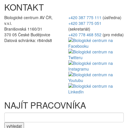
KONTAKT
Biologické centrum AV ČR,
+420 387 775 111
(ústředna)
v.v.i.
+420 387 775 051
Branišovská 1160/31
(sekretariát)
370 05 České Budějovice
+420 778 468 552
(pro média)
Datová schránka: r84nds8
NAJÍT PRACOVNÍKA
vyhledat