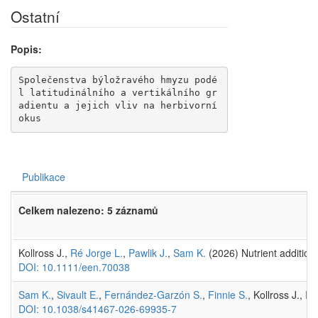
Ostatní
Popis:
Společenstva býložravého hmyzu podé
l latitudinálního a vertikálního gr
adientu a jejich vliv na herbivorní 
okus
Publikace
Celkem nalezeno: 5 záznamů
Kollross J.,
Ré Jorge L.
,
Pawlik J.
,
Sam K.
(2026) Nutrient addition
DOI: 10.1111/een.70038
Sam K.
,
Sivault E.
,
Fernández-Garzón S.
,
Finnie S.
, Kollross J.,
Ho
DOI: 10.1038/s41467-026-69935-7