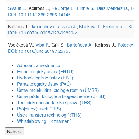
Sivault E.
, Kollross J.,
Ré Jorge L.
,
Finnie S.
,
Diez Méndez D.
,
Fer
DOI: 10.1111/1365-2656.14146
Kollross J.,
Jančúchová Lásková J.
,
Klečková I.
,
Freiberga I.
,
Kodrí
DOI: 10.1007/s10905-023-09820-z
Vodičková V.,
Vrba P.
, Grill S.,
Bartoňová A.
, Kollross J.,
Potocký P.
DOI: 10.1016/j.jnc.2019.125755
Adresář zaměstnanců
Entomologický ústav (ENTÚ)
Hydrobiologický ústav (HBÚ)
Parazitologický ústav (PAÚ)
Ústav molekulární biologie rostlin (ÚMBR)
Ústav půdní biologie a biogeochemie (ÚPBB)
Technicko-hospodářská správa (THS)
Projektový úsek (THS)
Úsek transferu technologií (THS)
Whistleblowing – oznámení
Nahoru