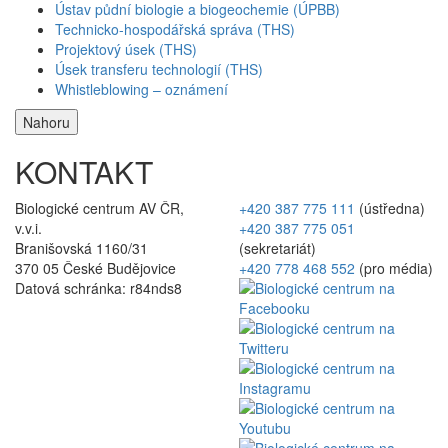
Ústav půdní biologie a biogeochemie (ÚPBB)
Technicko-hospodářská správa (THS)
Projektový úsek (THS)
Úsek transferu technologií (THS)
Whistleblowing – oznámení
Nahoru
KONTAKT
Biologické centrum AV ČR,
+420 387 775 111
(ústředna)
v.v.i.
+420 387 775 051
Branišovská 1160/31
(sekretariát)
370 05 České Budějovice
+420 778 468 552
(pro média)
Datová schránka: r84nds8