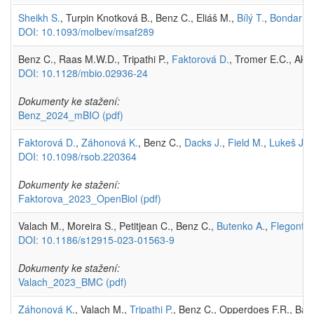
Sheikh S.
, Turpin Knotková B., Benz C., Eliáš M.,
Bílý T.
,
Bondar A.
DOI: 10.1093/molbev/msaf289
Benz C., Raas M.W.D., Tripathi P.,
Faktorová D.
, Tromer E.C., Akiy
DOI: 10.1128/mbio.02936-24
Dokumenty ke stažení:
Benz_2024_mBIO
(pdf)
Faktorová D.
,
Záhonová K.
, Benz C.,
Dacks J.
,
Field M.
,
Lukeš J.
(
DOI: 10.1098/rsob.220364
Dokumenty ke stažení:
Faktorova_2023_OpenBiol
(pdf)
Valach M., Moreira S., Petitjean C., Benz C.,
Butenko A.
,
Flegonto
DOI: 10.1186/s12915-023-01563-9
Dokumenty ke stažení:
Valach_2023_BMC
(pdf)
Záhonová K.
, Valach M.,
Tripathi P.
, Benz C., Opperdoes F.R., Bar