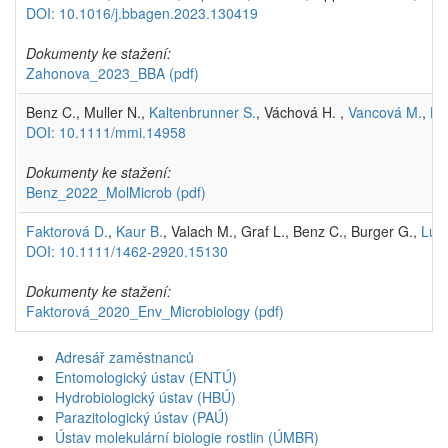
DOI: 10.1016/j.bbagen.2023.130419
Dokumenty ke stažení:
Zahonova_2023_BBA
(pdf)
Benz C., Muller N.,
Kaltenbrunner S.
, Váchová H. ,
Vancová M.
,
Lu
DOI: 10.1111/mmi.14958
Dokumenty ke stažení:
Benz_2022_MolMicrob
(pdf)
Faktorová D.
,
Kaur B.
, Valach M., Graf L., Benz C., Burger G.,
Luke
DOI: 10.1111/1462-2920.15130
Dokumenty ke stažení:
Faktorová_2020_Env_Microbiology
(pdf)
Adresář zaměstnanců
Entomologický ústav (ENTÚ)
Hydrobiologický ústav (HBÚ)
Parazitologický ústav (PAÚ)
Ústav molekulární biologie rostlin (ÚMBR)